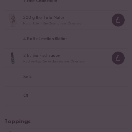
1
rote Chillischote
350
g Bio Tofu Natur
Loadi
Natur Tofu in Bio-Qualität aus Österreich
4
Kaffir-Limetten-Blätter
2
EL Bio Fischsauce
Loadi
Hochwertige Bio Fischsauce aus Österreich
Salz
Öl
Toppings