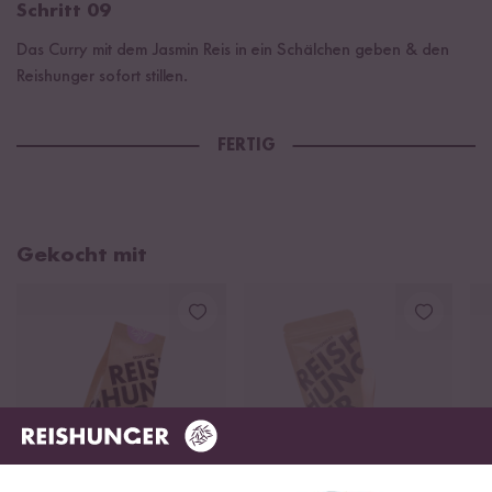
Schritt 09
Das Curry mit dem Jasmin Reis in ein Schälchen geben & den
Reishunger sofort stillen.
FERTIG
Gekocht mit