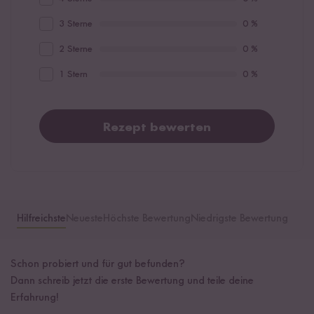
3 Sterne
0 %
2 Sterne
0 %
1 Stern
0 %
Rezept bewerten
Hilfreichste
Neueste
Höchste Bewertung
Niedrigste Bewertung
Schon probiert und für gut befunden?
Dann schreib jetzt die erste Bewertung und teile deine
Erfahrung!