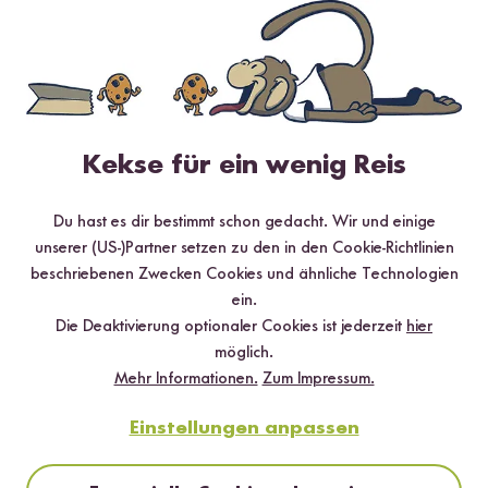
Loading...
129
11
Bio Jasmin Reis
Bio
Ro
ab 5,99 €
Kokosblütenzucker
P
9,98 € / kg
ab 4,99 €
ab
41,58 € / kg
Kekse für ein wenig Reis
Du hast es dir bestimmt schon gedacht. Wir und einige
unserer (US-)Partner setzen zu den in den Cookie-Richtlinien
beschriebenen Zwecken Cookies und ähnliche Technologien
ein.
Die Deaktivierung optionaler Cookies ist jederzeit
hier
möglich.
Mehr Informationen.
Zum Impressum.
Einstellungen anpassen