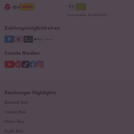
AGB
Jobs
15 Jahre Reishunger
Datenschutzerklärung
Presse
Kontrollstelle: DE-ÖKO-005
Impressum
Supermarkt
NEU
Zahlungsmöglichkeiten
3 Jahre Garantie
Soziale Medien
Reishunger Highlights
Basmati Reis
Jasmin Reis
Natur Reis
Sushi Reis