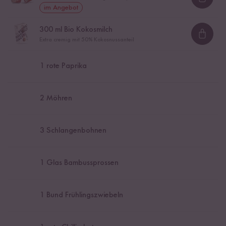
Loadi
im Angebot
300
ml Bio Kokosmilch
Loadi
Extra cremig mit 50% Kokosnussanteil
1
rote Paprika
2
Möhren
3
Schlangenbohnen
1
Glas Bambussprossen
1
Bund Frühlingszwiebeln