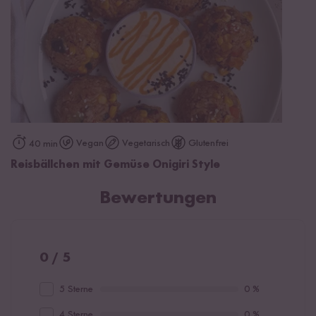
Vegan
Vegetarisch
Glutenfrei
40 min
Reisbällchen mit Gemüse Onigiri Style
Bewertungen
0 / 5
5 Sterne
0 %
4 Sterne
0 %