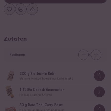
Zutaten
Portionen
4
300
g Bio Jasmin Reis
Loadi
Bio-Phka Rumduol Duftreis aus Kambodscha
1
TL Bio Kokosblütenzucker
Für süßes Karamell-Aroma
50
g Rote Thai Curry Paste
Nach thailändischem Originalrezept