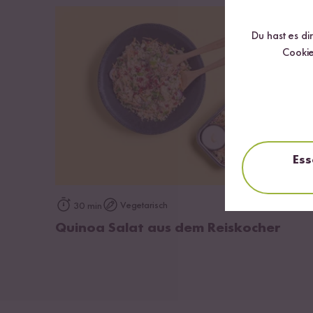
Du hast es di
Cookie
Ess
zum Rezept
Vegetarisch
30 min
Quinoa Salat aus dem Reiskocher