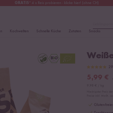
GRATIS
* 4 x Reis probieren - klicke hier! (ohne CH)
tschland
Kostenloser Versand
ab 49 €
Lieblingspro
en
Kochwelten
Schnelle Küche
Zutaten
Snacks
Weiße
29
5,99
€
9,98
€
/
kg
Niedrigster Preis de
Preise inkl. MwSt., z
Glutenfreie