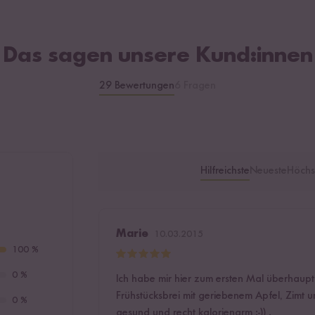
Das sagen unsere Kund:innen
29 Bewertungen
6 Fragen
Hilfreichste
Neueste
Höchs
Marie
10.03.2015
100 %
0 %
Ich habe mir hier zum ersten Mal überhaupt 
Frühstücksbrei mit geriebenem Apfel, Zimt u
0 %
gesund und recht kalorienarm :-)) .