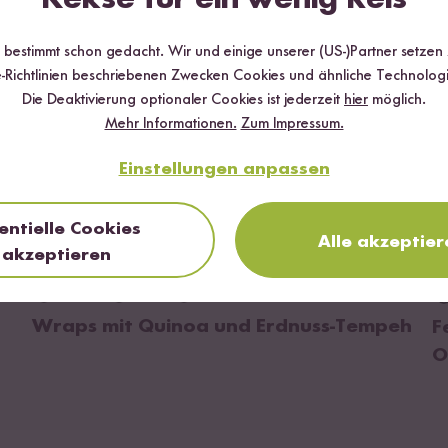
r bestimmt schon gedacht. Wir und einige unserer (US-)Partner setzen
-Richtlinien beschriebenen Zwecken Cookies und ähnliche Technologi
Die Deaktivierung optionaler Cookies ist jederzeit
hier
möglich.
Mehr Informationen.
Zum Impressum.
Einstellungen anpassen
entielle Cookies
Alle akzeptier
akzeptieren
zum Rezept
Vegan
Vegetarisch
150 min
Wraps mit Quinoa und Erdnuss-Tempeh
F
O