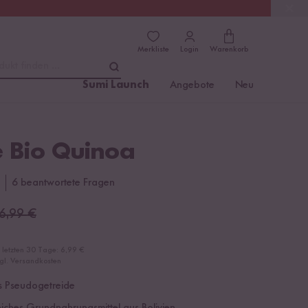
(4.81)
Trusted Shops
Merkliste
Login
Warenkorb
dukt finden ...
Sumi Launch
Angebote
Neu
 Bio Quinoa
6 beantwortete Fragen
6,99
€
r letzten 30 Tage:
6,99 €
zgl. Versandkosten
s Pseudogetreide