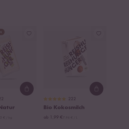
N
Loading...
Loading...
22
222
 Natur
Bio Kokosmilch
ab 1,99 €
5 € / kg
7,96 € / L