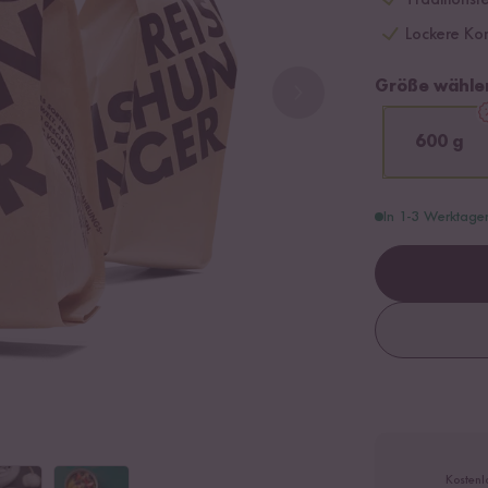
Traditionsr
Lockere Kon
Größe wähle
600 g
In 1-3 Werktage
Kostenl