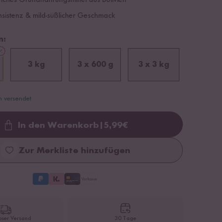
eiches Grundnahrungsmittel aus Bolivien
sistenz & mild-süßlicher Geschmack
n:
3 kg
3 x 600 g
3 x 3 kg
n versendet
In den Warenkorb
|
5,99
€
Loading...
Zur Merkliste hinzufügen
oser Versand
30 Tage