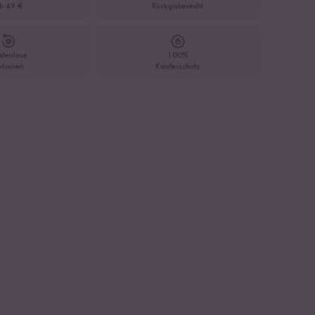
b 49 €
Rückgaberecht
stenlose
100%
etouren
Käuferschutz