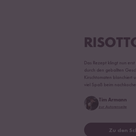
RISOTT
Das Rezept klingt nun erst
durch den geballten Gesch
Kirschtomaten blanchiert 
viel Spaß beim nachkochen,
Tim Armann
zur Autorenseite
Zu den Sc