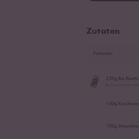
Zutaten
Portionen
250
g Bio Risotto
Bio-Carnaroli aus Ita
100
g Kirschtom
100
g Strauchto