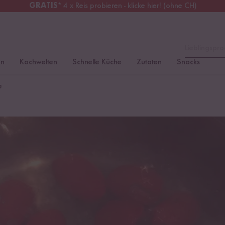
GRATIS
* 4 x Reis probieren - klicke hier! (ohne CH)
tschland
Kostenloser Versand
ab 49 €
Lieblingspro
en
Kochwelten
Schnelle Küche
Zutaten
Snacks
e