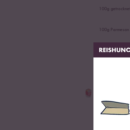
100
g getrockne
100
g Parmesan
100
g Butter
100
ml Weißwei
500
ml Bio Gem
Bio-Gemüsebrühe für R
1
Zehe Knoblau