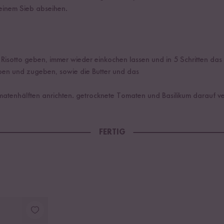
einem Sieb abseihen.
isotto geben, immer wieder einkochen lassen und in 5 Schritten das 
ben und zugeben, sowie die Butter und das
omatenhälften anrichten. getrocknete Tomaten und Basilikum darauf ver
FERTIG