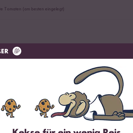
te Tomaten (am besten eingelegt)
n
üsebrühe Reis Gewürz
eis, Risotto & Co.
ch
Kekse für ein wenig Reis