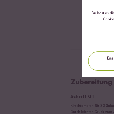
10
Blätter Basili
Du hast es di
Cookie
20
g Zucker
Salz, Thymian, 
Ess
Schwarzer Kamp
Zubereitung
Schritt 01
Kirschtomaten für 30 Sek
Durch leichten Druck zum 