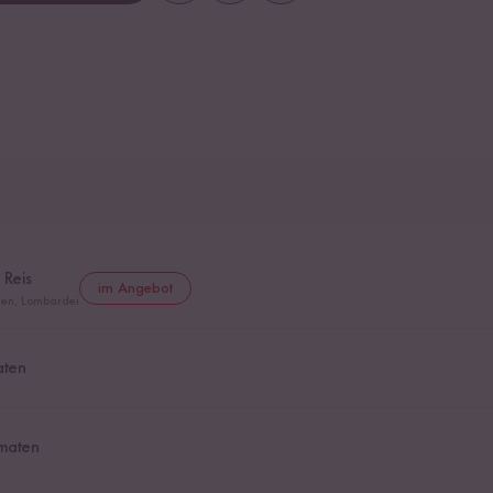
 Reis
im Angebot
lien, Lombardei
aten
maten