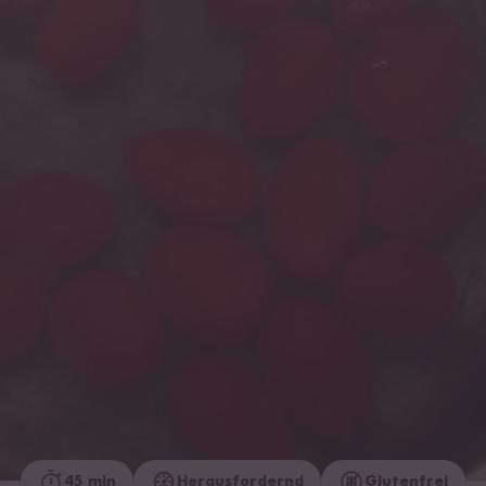
45 min
Herausfordernd
Glutenfrei