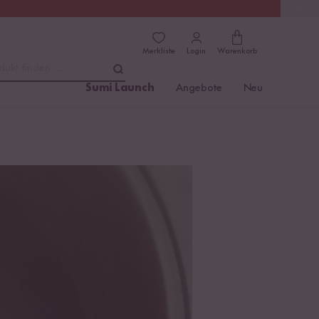
(4.81)
Trusted Shops
Merkliste
Login
Warenkorb
dukt finden ...
Sumi Launch
Angebote
Neu