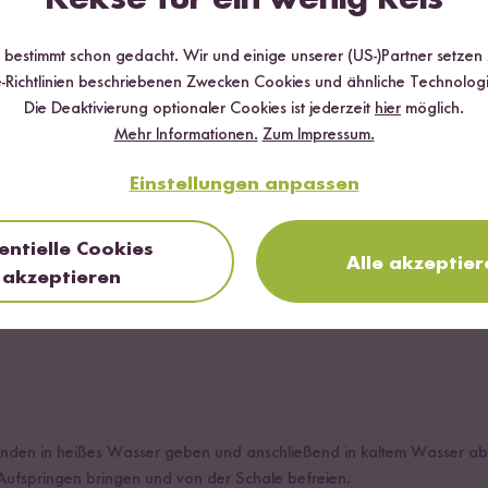
kum
r bestimmt schon gedacht. Wir und einige unserer (US-)Partner setzen
-Richtlinien beschriebenen Zwecken Cookies und ähnliche Technologi
Die Deaktivierung optionaler Cookies ist jederzeit
hier
möglich.
Mehr Informationen.
Zum Impressum.
Rosmarin
Einstellungen anpassen
entielle Cookies
ot Pfeffer
Alle akzeptier
akzeptieren
unden in heißes Wasser geben und anschließend in kaltem Wasser ab
Aufspringen bringen und von der Schale befreien.