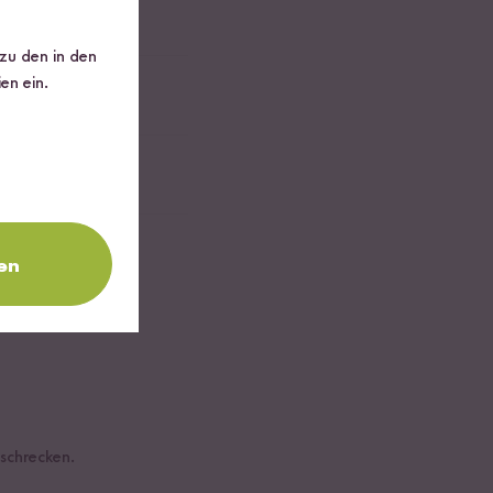
 zu den in den
en ein.
en
schrecken.