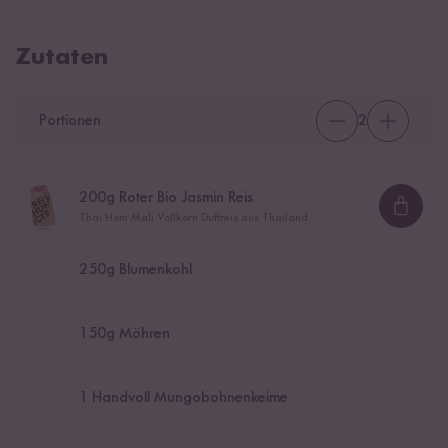
Zutaten
Portionen
2
200
g Roter Bio Jasmin Reis
Loadi
Thai Hom Mali Vollkorn Duftreis aus Thailand
250
g Blumenkohl
150
g Möhren
1
Handvoll Mungobohnenkeime