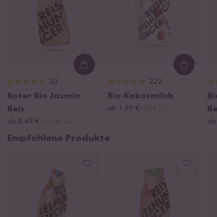
Loading...
Loading
33
222
Roter Bio Jasmin
Bio Kokosmilch
B
Reis
ab 1,99 €
R
7,96 € / L
ab 8,49 €
ab
14,15 € / kg
Empfohlene Produkte