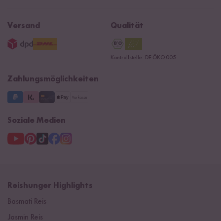
Affiliate
Rezepte
Ersatzteile
Widerrufsrecht
B2B
Navacopah
Versand
Qualität
AGB
Jobs
15 Jahre Reishunger
Datenschutzerklärung
Presse
Kontrollstelle: DE-ÖKO-005
Impressum
Supermarkt
NEU
Zahlungsmöglichkeiten
3 Jahre Garantie
Soziale Medien
Reishunger Highlights
Basmati Reis
Jasmin Reis