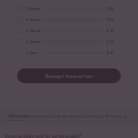
5 Sterne
0 %
4 Sterne
0 %
3 Sterne
0 %
2 Sterne
0 %
1 Stern
0 %
Rezept bewerten
Hilfreichste
Neueste
Höchste Bewertung
Niedrigste Bewertung
Schon probiert und für gut befunden?