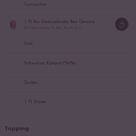
Currypulver
1
TL Bio Gemüsebrühe Reis Gewürz
Loadi
Bio-Gemüsebrühe für Reis, Risotto & Co.
Salz
Schwarzer Kampot Pfeffer
Zucker
1
TL Stärke
Topping