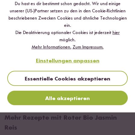
Du hast es dir bestimmt schon gedacht. Wir und einige
unserer (US-)Partner setzen zu den in den Cookie-Richtlinien
Digitales Rezeptbuch per E-Mail
beschriebenen Zwecken Cookies und ähnliche Technologien
ein.
✔️ 25 leckere Rezepte aus unseren bunten Kochwelten
Die Deaktivierung optionaler Cookies ist jederzeit
hier
✔️ Von Sushi über Curry bis hin zu Desserts
möglich.
✔️ Inklusive Tipps & Tricks für die Zubereitung
Mehr Informationen.
Zum Impressum.
Einstellungen anpassen
Essentielle Cookies akzeptieren
Jetzt sichern
*Das Digitale Rezeptbuch wird dir nach vollständiger Anmeldung zum Newsletter
Alle akzeptieren
per E-Mail zugeschickt.
Mehr Rezepte mit Roter Bio Jasmin
Reis