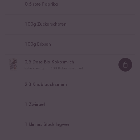
0,5
rote Paprika
100
g Zuckerschoten
100
g Erbsen
0,5
Dose Bio Kokosmilch
Loadi
Extra cremig mit 50% Kokosnussanteil
2
-
3
Knoblauchzehen
1
Zwiebel
1
kleines Stück Ingwer