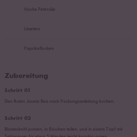
frische Petersilie
Limetten
Paprikaflocken
Zubereitung
Schritt 01
Den Roten Jasmin Reis nach Packungsanleitung kochen.
Schritt 02
Blumenkohl putzen, in Röschen teilen, und in einem Topf mit
Salzwasser für etwa 5 Minuten leicht knackig garen.