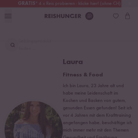
GRATIS
* 4 x Reis probieren - klicke hier! (ohne CH)
Deutschland
Kostenloser Versand
ab 49 €
Lieblingsprodukt
finden ...
Laura
Fitness & Food
Ich bin Laura, 23 Jahre alt und
habe meine Leidenschaft im
Kochen und Backen von gutem,
gesunden Essen gefunden! Seit ich
vor 4 Jahren mit dem Krafttraining
angefangen habe, beschäftige ich
mich immer mehr mit den Themen
Gesundheit und Ernährung.