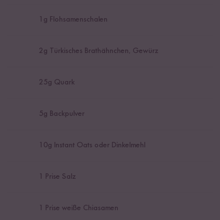
1
g Flohsamenschalen
2
g Türkisches Brathähnchen, Gewürz
25
g Quark
5
g Backpulver
10
g Instant Oats oder Dinkelmehl
1
Prise Salz
1
Prise weiße Chiasamen