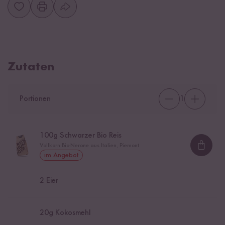
Zutaten
Portionen
1
100
g Schwarzer Bio Reis
Vollkorn Bio-Nerone aus Italien, Piemont
Loadi
im Angebot
2
Eier
20
g Kokosmehl