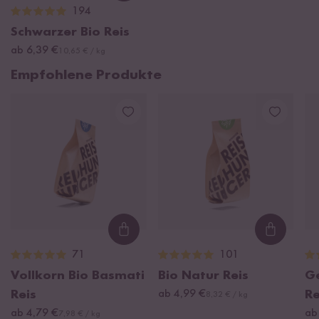
194
Schwarzer Bio Reis
ab 6,39 €
10,65 € / kg
Empfohlene Produkte
Loading...
Loading
71
101
Vollkorn Bio Basmati
Bio Natur Reis
G
Reis
ab 4,99 €
Re
8,32 € / kg
ab 4,79 €
ab
7,98 € / kg