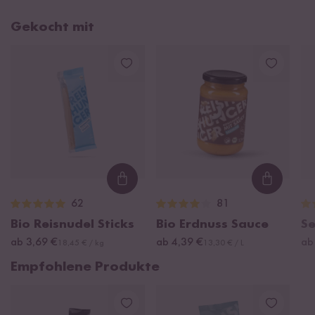
Gekocht mit
Loading...
Loading
62
81
Bio Reisnudel Sticks
Bio Erdnuss Sauce
S
ab 3,69 €
ab 4,39 €
ab
18,45 € / kg
13,30 € / L
Empfohlene Produkte