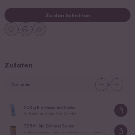
Zu den Schritten
Zutaten
Portionen
2
200
g Bio Reisnudel Sticks
Loadi
Perfekt für asiatische Wok Gerichte
325
ml Bio Erdnuss Sauce
Bio-Fertigsauce mit cremigem Erdnussmus und knackig
Loadi