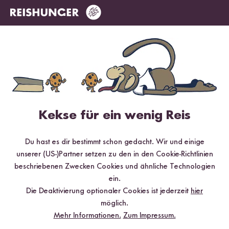
Digitales Rezeptbuch per E-Mail
✔️ 25 leckere Rezepte aus unseren bunten Kochwelten
✔️ Von Sushi über Curry bis hin zu Desserts
Kekse für ein wenig Reis
✔️ Inklusive Tipps & Tricks für die Zubereitung
Du hast es dir bestimmt schon gedacht. Wir und einige
unserer (US-)Partner setzen zu den in den Cookie-Richtlinien
beschriebenen Zwecken Cookies und ähnliche Technologien
ein.
Jetzt sichern
Die Deaktivierung optionaler Cookies ist jederzeit
hier
möglich.
*Das Digitale Rezeptbuch wird dir nach vollständiger Anmeldung zum Newsletter
Mehr Informationen.
Zum Impressum.
per E-Mail zugeschickt.