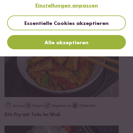
Einstellungen anpassen
Mehr Rezepte mit Bio Reisnudel Sticks
Essentielle Cookies akzeptieren
Alle akzeptieren
Vegan
Vegetarisch
Glutenfrei
60 min
Stir Fry mit Tofu im Wok