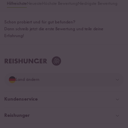
Hilfreichste
Neueste
Höchste Bewertung
Niedrigste Bewertung
Schon probiert und für gut befunden?
Dann schreib jetzt die erste Bewertung und teile deine
Erfahrung!
Land ändern
Deutschland
Kundenservice
Schweiz
Help Center & FAQ
Reishunger
Österreich
Versand