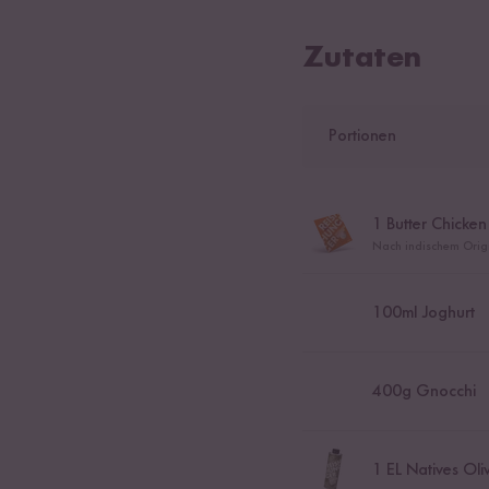
Zutaten
Portionen
1
Butter Chicken
Nach indischem Origi
100
ml Joghurt
400
g Gnocchi
1
EL Natives Oli