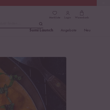
(4.81)
Trusted Shops
Merkliste
Login
Warenkorb
dukt finden ...
Sumi Launch
Angebote
Neu