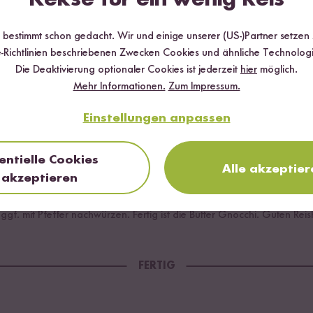
r bestimmt schon gedacht. Wir und einige unserer (US-)Partner setzen
-Richtlinien beschriebenen Zwecken Cookies und ähnliche Technologi
schen. Gnocchi hinzugeben, um diese zu marinieren. 30 Minuten zieh
Die Deaktivierung optionaler Cookies ist jederzeit
hier
möglich.
Mehr Informationen.
Zum Impressum.
Einstellungen anpassen
n. Kokosmilch und Tomaten hinzugeben. Mit einer Prise Salz würzen
entielle Cookies
Alle akzeptier
akzeptieren
gf. mit Pfeffer nachwürzen. Fertig ist die Butter Gnocchi. Guten Rei
FERTIG