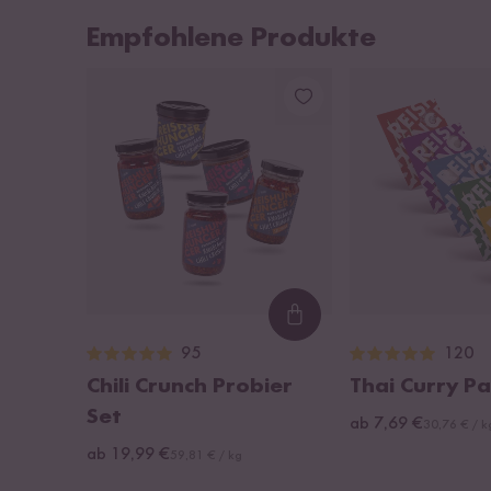
Empfohlene Produkte
Loading...
95
120
Chili Crunch Probier
Thai Curry P
Set
ab 7,69 €
30,76 € / k
ab 19,99 €
59,81 € / kg