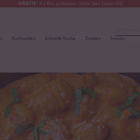
GRATIS
* 4 x Reis probieren - klicke hier! (ohne CH)
tschland
Kostenloser Versand
ab 49 €
Lieblingspro
en
Kochwelten
Schnelle Küche
Zutaten
Snacks