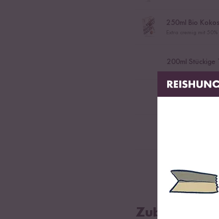
250
ml Bio Kokos
Extra cremig mit 50%
200
ml Stückige
Prise Salz
30
g Parmesan
Prise Pfeffer
Zubereitung