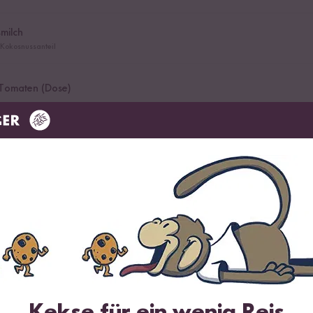
milch
 Kokosnussanteil
 Tomaten (Dose)
Kekse für ein wenig Reis