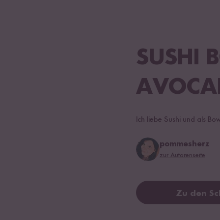
SUSHI 
AVOCA
Ich liebe Sushi und als B
pommesherz
zur Autorenseite
Zu den Sc