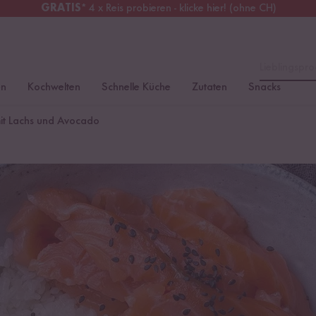
GRATIS
* 4 x Reis probieren - klicke hier! (ohne CH)
tschland
Kostenloser Versand
ab 49 €
Lieblingspro
en
Kochwelten
Schnelle Küche
Zutaten
Snacks
mit Lachs und Avocado