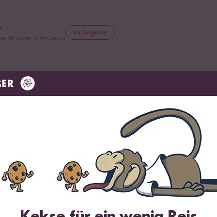
r
im Angebot
wer für besten Sushi-Genuss
im Angebot
ung von Sushi Reis
ner
er zur Veredelung von Sushi und mehr
e
im Angebot
rzen von Sushi
Kekse für ein wenig Reis