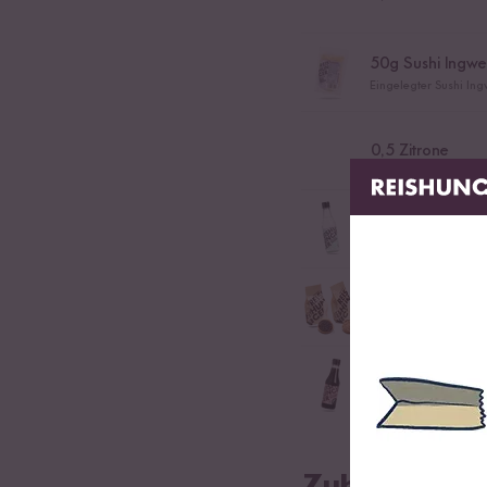
50
g Sushi Ingwe
Eingelegter Sushi Ing
0,5
Zitrone
2
EL Reisessig
Essig für die Veredel
etwas Sesamkör
Geröstete Sesam Körn
etwas Sojasauc
Sojasauce für das Wü