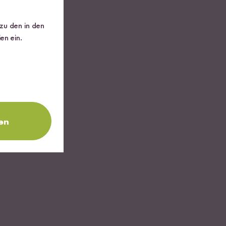
 zu den in den
en ein.
en