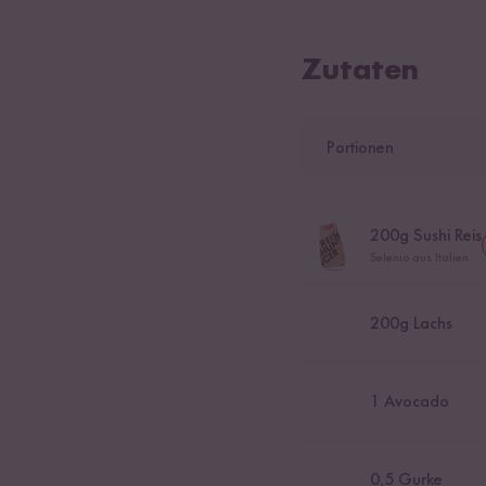
Zutaten
Portionen
200
g Sushi Reis
Selenio aus Italien
200
g Lachs
1
Avocado
0,5
Gurke