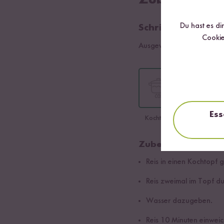
Zubereitung
Du hast es di
Schritt 01
Cookie
Ausgewählte Sorte:
Sushi 
Ess
Kochtopf
Reiskocher
Zubereitung im Ko
Reis in einen Kochtopf 
Reis zweimal im Topf du
Wasser dazugeben.
Reis 10 Minuten einweic