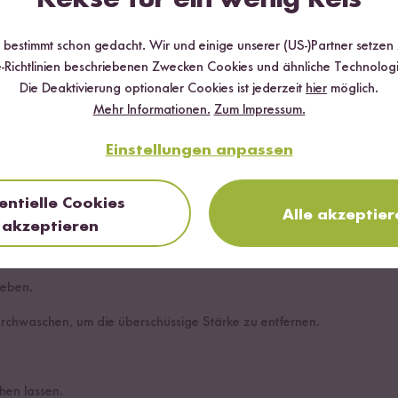
r bestimmt schon gedacht. Wir und einige unserer (US-)Partner setzen
-Richtlinien beschriebenen Zwecken Cookies und ähnliche Technologi
Reis
Die Deaktivierung optionaler Cookies ist jederzeit
hier
möglich.
Mehr Informationen.
Zum Impressum.
Einstellungen anpassen
entielle Cookies
Mikrowelle
Alle akzeptier
akzeptieren
chtopf:
geben.
rchwaschen, um die überschüssige Stärke zu entfernen.
hen lassen.