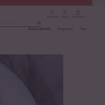
(4.81)
Trusted Shops
Merkliste
Login
Warenkorb
dukt finden ...
Sumi Launch
Angebote
Neu