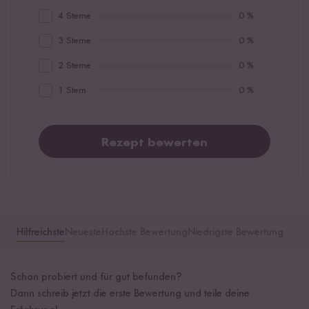
4 Sterne
0 %
3 Sterne
0 %
2 Sterne
0 %
1 Stern
0 %
Rezept bewerten
Hilfreichste
Neueste
Höchste Bewertung
Niedrigste Bewertung
Schon probiert und für gut befunden?
Dann schreib jetzt die erste Bewertung und teile deine