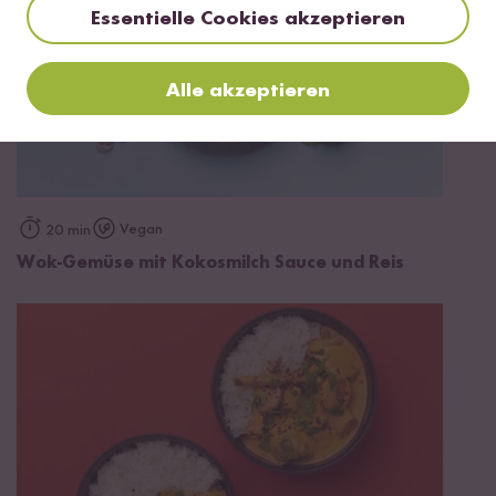
Essentielle Cookies akzeptieren
Alle akzeptieren
Vegan
20 min
Wok-Gemüse mit Kokosmilch Sauce und Reis