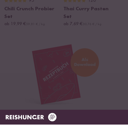
95
120
Chili Crunch Probier
Thai Curry Pasten
Set
Set
ab 19,99 €
ab 7,69 €
59,81 € / kg
30,76 € / kg
Digitales Rezeptbuch per E-Mail