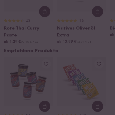
Loading...
Loading
53
16
Rote Thai Curry
Natives Olivenöl
Bi
Paste
Extra
ab
ab 1,39 €
ab 12,99 €
27,80 € / kg
25,98 € / L
Empfohlene Produkte
Loading...
Loading