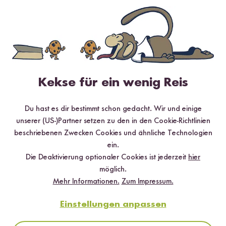
✔️ 25 leckere Rezepte aus unseren bunten Kochwelten
✔️ Von Sushi über Curry bis hin zu Desserts
✔️ Inklusive Tipps & Tricks für die Zubereitung
Kekse für ein wenig Reis
Jetzt sichern
Du hast es dir bestimmt schon gedacht. Wir und einige
*Das Digitale Rezeptbuch wird dir nach vollständiger Anmeldung zum Newsletter
unserer (US-)Partner setzen zu den in den Cookie-Richtlinien
per E-Mail zugeschickt.
beschriebenen Zwecken Cookies und ähnliche Technologien
ein.
Mehr Rezepte mit Rote Thai Curry
Die Deaktivierung optionaler Cookies ist jederzeit
hier
Paste
möglich.
Mehr Informationen.
Zum Impressum.
TOP #12 LIEBLING
Einstellungen anpassen