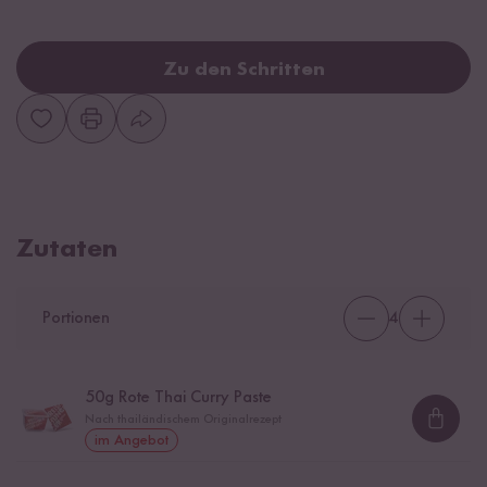
Zu den Schritten
Zutaten
Portionen
4
50
g Rote Thai Curry Paste
Nach thailändischem Originalrezept
Loadi
im Angebot