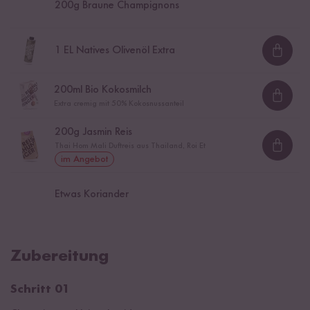
200
g Braune Champignons
1
EL Natives Olivenöl Extra
Loadi
200
ml Bio Kokosmilch
Loadi
Extra cremig mit 50% Kokosnussanteil
200
g Jasmin Reis
Thai Hom Mali Duftreis aus Thailand, Roi Et
Loadi
im Angebot
Etwas Koriander
Zubereitung
Schritt 01