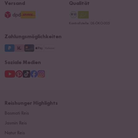
B2B
Navacopah
Versand
Qualität
AGB
Jobs
15 Jahre Reishunger
Datenschutzerklärung
Presse
Kontrollstelle: DE-ÖKO-005
Impressum
Supermarkt
NEU
Zahlungsmöglichkeiten
3 Jahre Garantie
Soziale Medien
Reishunger Highlights
Basmati Reis
Jasmin Reis
Natur Reis