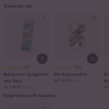
Gekocht mit
Loading...
Loading
44
222
Reispasta Spaghetti
Bio Kokosmilch
B
aus Reis
ab 1,99 €
R
7,96 € / L
ab 3,99 €
ab
9,98 € / kg
Empfohlene Produkte