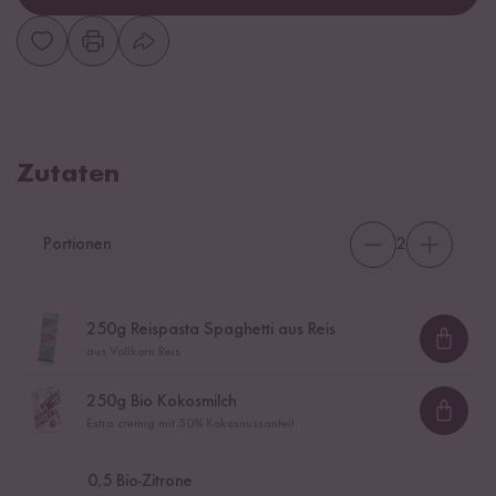
Zutaten
Portionen
2
250
g Reispasta Spaghetti aus Reis
Loadi
aus Vollkorn Reis
250
g Bio Kokosmilch
Loadi
Extra cremig mit 50% Kokosnussanteil
0,5
Bio-Zitrone