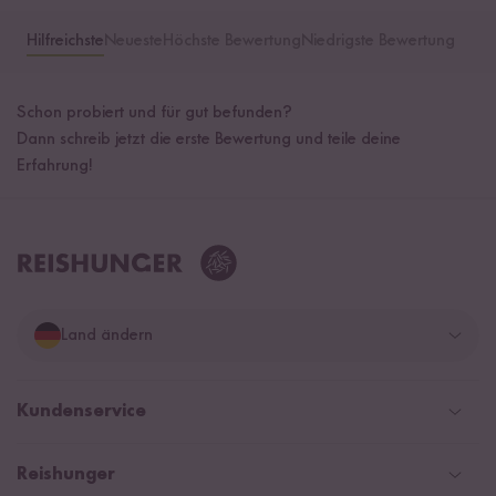
Hilfreichste
Neueste
Höchste Bewertung
Niedrigste Bewertung
Schon probiert und für gut befunden?
Dann schreib jetzt die erste Bewertung und teile deine
Erfahrung!
Land ändern
Deutschland
Kundenservice
Schweiz
Help Center & FAQ
Reishunger
Österreich