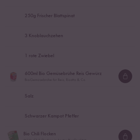
250
g Frischer Blattspinat
3
Knoblauchzehen
1
rote Zwiebel
600
ml Bio Gemüsebrühe Reis Gewürz
Loadi
Bio-Gemüsebrühe für Reis, Risotto & Co.
Salz
Schwarzer Kampot Pfeffer
Bio Chili Flocken