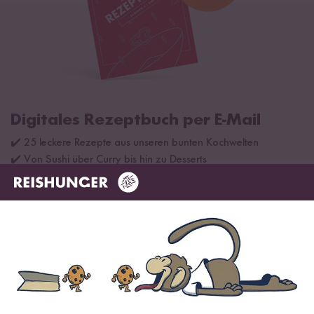
Digitales Rezeptbuch per E-Mail
✔️ 25 leckere Rezepte aus unseren bunten Kochwelten
✔️ Von Sushi über Curry bis hin zu Desserts
✔️ Inklusive Tipps & Tricks für die Zubereitung
Jetzt sichern
*Das Digitale Rezeptbuch wird dir nach vollständiger Anmeldung zum Newsletter
per E-Mail zugeschickt.