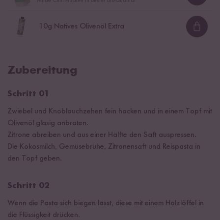
Loadi
Milde Chili Flocken in bester Bio-Qualität
10
g Natives Olivenöl Extra
Loadi
Zubereitung
Schritt 01
Zwiebel und Knoblauchzehen fein hacken und in einem Topf mit
Olivenöl glasig anbraten.
Zitrone abreiben und aus einer Hälfte den Saft auspressen.
Die Kokosmilch, Gemüsebrühe, Zitronensaft und Reispasta in
den Topf geben.
Schritt 02
Wenn die Pasta sich biegen lässt, diese mit einem Holzlöffel in
die Flüssigkeit drücken.