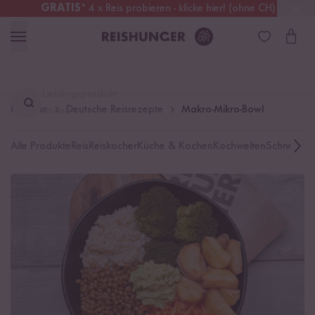
GRATIS
* 4 x Reis probieren - klicke hier! (ohne CH)
Deutschland
Kostenloser Versand
ab 49 €
Lieblingsprodukt
Rezepte
Deutsche Reisrezepte
Makro-Mikro-Bowl
finden ...
Alle Produkte
Reis
Reiskocher
Küche & Kochen
Kochwelten
Schnelle K