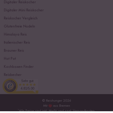
Digitaler Reiskocher
Digitaler Mini Reiskocher
Reiskocher Vergleich
Glutenfreie Nudeln
Himalaya Reis
Italienischer Reis
Brauner Reis
Hot Pot
Kochboxen Finder
Reisbecher
Sehr gut
Sushi Einsteiger Box
4.81/5.00
© Reishunger 2026
Mit
aus Bremen
¹
Alle Preise sind inkl. MwSt. und zzgl.
Versandkosten
.