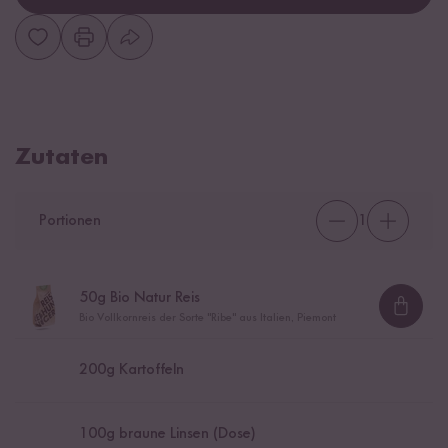
Zutaten
Portionen
1
50
g Bio Natur Reis
Loadi
Bio Vollkornreis der Sorte "Ribe" aus Italien, Piemont
200
g Kartoffeln
100
g braune Linsen (Dose)