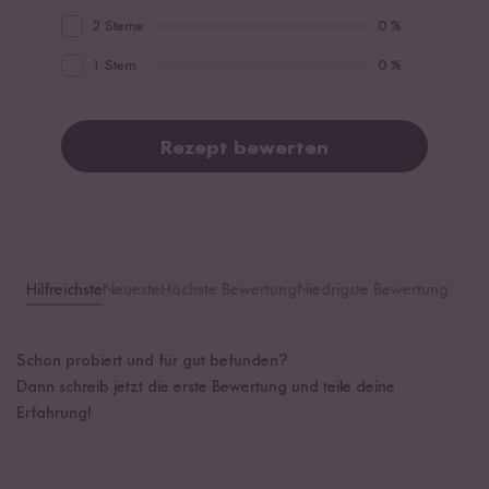
2 Sterne
0 %
1 Stern
0 %
Rezept bewerten
Hilfreichste
Neueste
Höchste Bewertung
Niedrigste Bewertung
Schon probiert und für gut befunden?
Dann schreib jetzt die erste Bewertung und teile deine
Erfahrung!