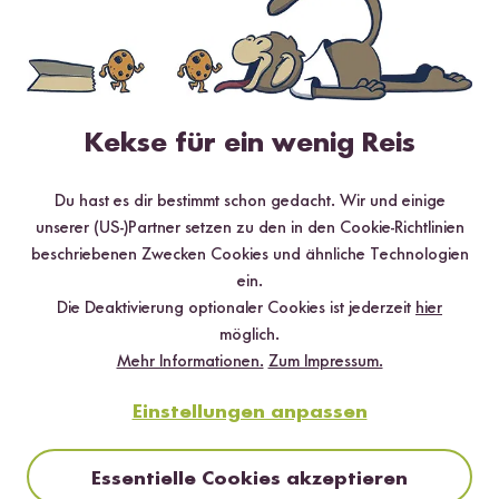
✔️ 25 leckere Rezepte aus unseren bunten Kochwelten
✔️ Von Sushi über Curry bis hin zu Desserts
✔️ Inklusive Tipps & Tricks für die Zubereitung
Kekse für ein wenig Reis
Du hast es dir bestimmt schon gedacht. Wir und einige
Jetzt sichern
unserer (US-)Partner setzen zu den in den Cookie-Richtlinien
beschriebenen Zwecken Cookies und ähnliche Technologien
*Das Digitale Rezeptbuch wird dir nach vollständiger Anmeldung zum Newsletter
ein.
per E-Mail zugeschickt.
Die Deaktivierung optionaler Cookies ist jederzeit
hier
möglich.
Mehr Rezepte mit Bio Natur Reis
Mehr Informationen.
Zum Impressum.
Einstellungen anpassen
Essentielle Cookies akzeptieren