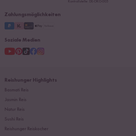
Kontrollstelle: DE-ÖKO-005
Impressum
Supermarkt
NEU
Zahlungsmöglichkeiten
3 Jahre Garantie
Soziale Medien
Reishunger Highlights
Basmati Reis
Jasmin Reis
Natur Reis
Sushi Reis
Reishunger Reiskocher