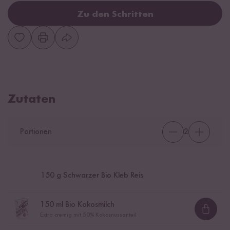
Zu den Schritten
Zutaten
Portionen
2
150
g Schwarzer Bio Kleb Reis
150
ml Bio Kokosmilch
Loadi
Extra cremig mit 50% Kokosnussanteil