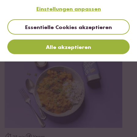
Einstellungen anpassen
Essentielle Cookies akzeptieren
Vegan
Vegetarisch
45 min
Fruchtig buntes Gemüsecurry
Alle akzeptieren
TOP #15 LIEBLING
Vegan