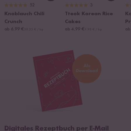
52
3
Knoblauch Chili
Tteok Korean Rice
K
Crunch
Cakes
Pr
ab 6,99 €
ab 4,99 €
ab
58,25 € / kg
9,98 € / kg
Digitales Rezeptbuch per E-Mail