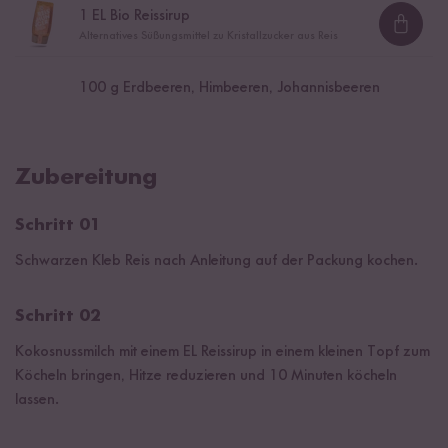
1
EL Bio Reissirup
Loadi
Alternatives Süßungsmittel zu Kristallzucker aus Reis
100
g Erdbeeren, Himbeeren, Johannisbeeren
Zubereitung
Schritt 01
Schwarzen Kleb Reis nach Anleitung auf der Packung kochen.
Schritt 02
Kokosnussmilch mit einem EL Reissirup in einem kleinen Topf zum
Köcheln bringen, Hitze reduzieren und 10 Minuten köcheln
lassen.