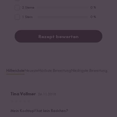
2 Sterne
0 %
1 Stern
0 %
Rezept bewerten
Hilfreichste
Neueste
Höchste Bewertung
Niedrigste Bewertung
Tina Vollmer
26.11.2018
Mein Kochtopf hat kein Rädchen?