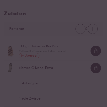
Zutaten
Portionen
2
100
g Schwarzer Bio Reis
Vollkorn Bio-Nerone aus Italien, Piemont
Loadi
im Angebot
Natives Olivenöl Extra
Loadi
1
Aubergine
1
rote Zwiebel