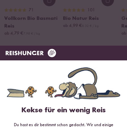
Loading...
Loading
71
101
Vollkorn Bio Basmati
Bio Natur Reis
G
Reis
ab 4,99 €
Re
8,32 € / kg
ab 4,79 €
ab
7,98 € / kg
Kekse für ein wenig Reis
Du hast es dir bestimmt schon gedacht. Wir und einige