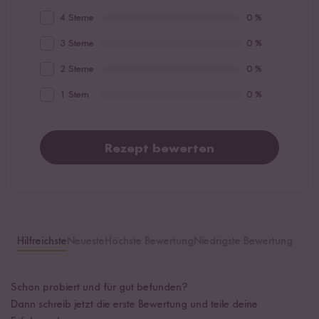
4 Sterne
0 %
3 Sterne
0 %
2 Sterne
0 %
1 Stern
0 %
Rezept bewerten
Hilfreichste
Neueste
Höchste Bewertung
Niedrigste Bewertung
Schon probiert und für gut befunden?
Dann schreib jetzt die erste Bewertung und teile deine