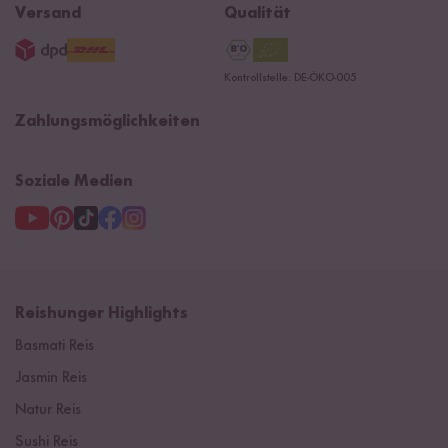
B2B
Navacopah
Versand
Qualität
AGB
Jobs
15 Jahre Reishunger
Datenschutzerklärung
Presse
Kontrollstelle: DE-ÖKO-005
Impressum
Supermarkt
NEU
Zahlungsmöglichkeiten
3 Jahre Garantie
Soziale Medien
Reishunger Highlights
Basmati Reis
Jasmin Reis
Natur Reis
Sushi Reis