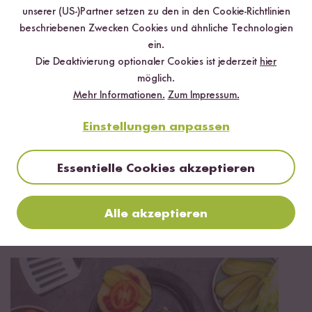
Digitales Rezeptbuch per E-Mail
unserer (US-)Partner setzen zu den in den Cookie-Richtlinien
beschriebenen Zwecken Cookies und ähnliche Technologien
✔️ 25 leckere Rezepte aus unseren bunten Kochwelten
ein.
✔️ Von Sushi über Curry bis hin zu Desserts
Die Deaktivierung optionaler Cookies ist jederzeit
hier
✔️ Inklusive Tipps & Tricks für die Zubereitung
möglich.
Mehr Informationen.
Zum Impressum.
Einstellungen anpassen
Jetzt sichern
Essentielle Cookies akzeptieren
*Das Digitale Rezeptbuch wird dir nach vollständiger Anmeldung zum Newsletter
per E-Mail zugeschickt.
Alle akzeptieren
Mehr Rezepte mit Schwarzer Bio Reis