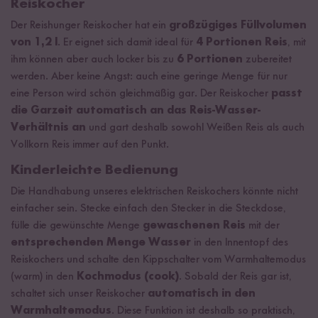
Reiskocher
Der Reishunger Reiskocher hat ein
großzügiges Füllvolumen
von 1,2 l
. Er eignet sich damit ideal für
4 Portionen Reis
, mit
ihm können aber auch locker bis zu
6 Portionen
zubereitet
werden. Aber keine Angst: auch eine geringe Menge für nur
eine Person wird schön gleichmäßig gar. Der Reiskocher
passt
die Garzeit automatisch an das Reis-Wasser-
Verhältnis an
und gart deshalb sowohl Weißen Reis als auch
Vollkorn Reis immer auf den Punkt.
Kinderleichte Bedienung
Die Handhabung unseres elektrischen Reiskochers könnte nicht
einfacher sein. Stecke einfach den Stecker in die Steckdose,
fülle die gewünschte Menge
gewaschenen Reis
mit der
entsprechenden Menge Wasser
in den Innentopf des
Reiskochers und schalte den Kippschalter vom Warmhaltemodus
(warm) in den
Kochmodus (cook)
. Sobald der Reis gar ist,
schaltet sich unser Reiskocher
automatisch in den
Warmhaltemodus
. Diese Funktion ist deshalb so praktisch,