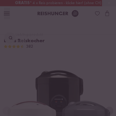
GRATIS
* 4 x Reis probieren - klicke hier! (ohne CH)
Deutschland
Kostenloser Versand
ab 49 €
Lieblingsprodukt
Basis Reiskocher
finden ...
382