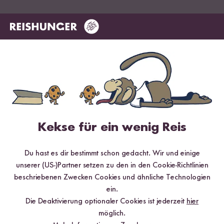
Reiskocher
Reissorte
Reis
Wasser
Wird oft zusammen gekauft
Jasmin Reis
1
1,5
DU SPARST BIS ZU 10 %
DU SPARST BIS ZU 20 %
Basmati Reis
1
1,5
Sushi Reis
1
1,5
Kekse für ein wenig Reis
Natur Reis
1
2
Du hast es dir bestimmt schon gedacht. Wir und einige
Loading...
Loadi
unserer (US-)Partner setzen zu den in den Cookie-Richtlinien
Schwarzer Reis
1
2,5
beschriebenen Zwecken Cookies und ähnliche Technologien
557
215
ein.
Reis Waschschüssel
Finde deinen
Die Deaktivierung optionaler Cookies ist jederzeit
hier
Edelstahl
Lieblingsreis Set
Reis-Wasser-Tabelle
möglich.
ab 17,99 €
ab 21,99 €
13,74 € / kg