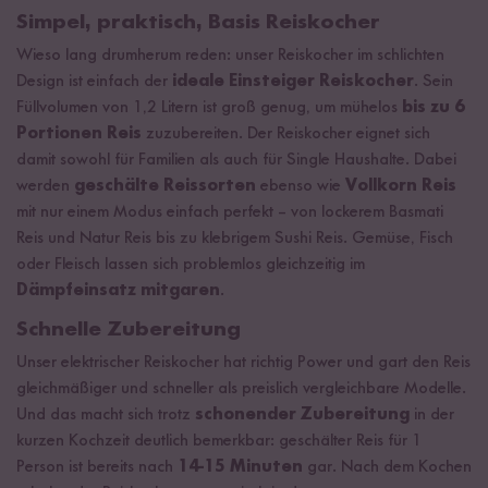
Simpel, praktisch, Basis Reiskocher
Wieso lang drumherum reden: unser Reiskocher im schlichten
Design ist einfach der
ideale Einsteiger Reiskocher
. Sein
Füllvolumen von 1,2 Litern ist groß genug, um mühelos
bis zu 6
Portionen Reis
zuzubereiten. Der Reiskocher eignet sich
damit sowohl für Familien als auch für Single Haushalte. Dabei
werden
geschälte Reissorten
ebenso wie
Vollkorn Reis
mit nur einem Modus einfach perfekt – von lockerem Basmati
Reis und Natur Reis bis zu klebrigem Sushi Reis. Gemüse, Fisch
oder Fleisch lassen sich problemlos gleichzeitig im
Dämpfeinsatz mitgaren
.
Schnelle Zubereitung
Unser elektrischer Reiskocher hat richtig Power und gart den Reis
gleichmäßiger und schneller als preislich vergleichbare Modelle.
Und das macht sich trotz
schonender Zubereitung
in der
kurzen Kochzeit deutlich bemerkbar: geschälter Reis für 1
Person ist bereits nach
14-15 Minuten
gar. Nach dem Kochen