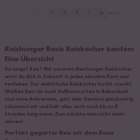
1
2
3
von
128
Reishunger Basis Reiskocher kaufen:
Eine Übersicht
Du magst Reis? Mit unserem Reishunger Reiskocher
wirst du dich in Zukunft in jedes einzelne Korn neu
verlieben. Der elektrische Reiskocher kocht sowohl
Weißen Reis als auch Vollkornsorten in Rekordzeit
und ohne Anbrennen, gart dein Gemüse gleichzeitig
schonend mit und hält alles auch noch bis zu 8
Stunden lang warm. Den möchte man nicht mehr
missen!
Perfekt gegarter Reis mit dem Basis