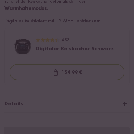
schaltet der Reiskocher automatisch in den
Warmhaltemodus
.
Digitales Multitalent mit 12 Modi entdecken:
483
Digitaler Reiskocher Schwarz
154,99 €
Loading...
Details
Mit Warmhaltefunktion für bis zu 8 Stunden
In den Farben Schwarz und Grau mit hochwertiger
Keramikbeschichtung; Optik des Innentopfs kann vom Bild