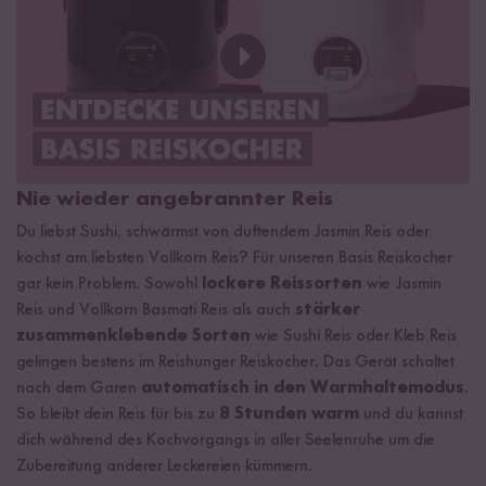
Solltest du einen Defekt an deinem Reiskocher feststellen,
kontaktiere bitte unseren Customer Support
Bei eigenmächtigen Veränderungen am Gerät erlischt leider
unsere Gewährleistung
Zubereitungsempfehlungen für den Reishunger Reiskocher
Gebrauchshinweise Reishunger Reiskocher
Nie wieder angebrannter Reis
Bedienungsanleitung als PDF herunterladen
Du liebst Sushi, schwärmst von duftendem Jasmin Reis oder
Reis-Wasser-Tabelle als PDF herunterladen
kochst am liebsten Vollkorn Reis? Für unseren Basis Reiskocher
gar kein Problem. Sowohl
lockere Reissorten
wie Jasmin
Reis und Vollkorn Basmati Reis als auch
stärker
zusammenklebende Sorten
wie Sushi Reis oder Kleb Reis
gelingen bestens im Reishunger Reiskocher. Das Gerät schaltet
nach dem Garen
automatisch in den Warmhaltemodus
.
So bleibt dein Reis für bis zu
8 Stunden warm
und du kannst
dich während des Kochvorgangs in aller Seelenruhe um die
Zubereitung anderer Leckereien kümmern.