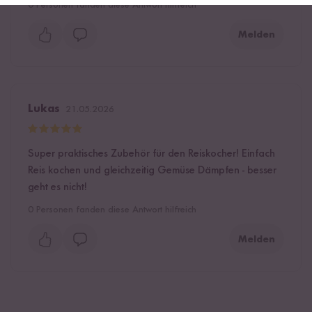
0
Personen fanden diese Antwort hilfreich
Melden
Lukas
21.05.2026
Super praktisches Zubehör für den Reiskocher! Einfach
Reis kochen und gleichzeitig Gemüse Dämpfen - besser
geht es nicht!
0
Personen fanden diese Antwort hilfreich
Melden