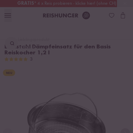
GRATIS
* 4 x Reis probieren - klicke hier! (ohne CH)
Deutschland
Kostenloser Versand
ab 49 €
Lieblingsprodukt
Edelstahl Dämpfeinsatz für den Basis
finden ...
Reiskocher 1,2 l
3
NEU