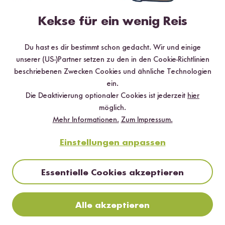
Kekse für ein wenig Reis
So gut, dass es den jetzt für den Basis Reiskocher gibt
😍 Richtig praktisch!!
Du hast es dir bestimmt schon gedacht. Wir und einige
1
Person fand diese Antwort hilfreich
unserer (US-)Partner setzen zu den in den Cookie-Richtlinien
beschriebenen Zwecken Cookies und ähnliche Technologien
Melden
ein.
Die Deaktivierung optionaler Cookies ist jederzeit
hier
möglich.
Mehr Informationen.
Zum Impressum.
M.
21.05.2026
Einstellungen anpassen
Freue mich sehr, dass es dieses Produkt jetzt in meine
Essentielle Cookies akzeptieren
Küche geschafft hat und nun fester Bestandteil meines
Reis Kochens ist. Es lassen sich dadurch so effizient
ganze Gerichte in einem Rutsch zuzubereiten. Wirklich
Alle akzeptieren
toll.