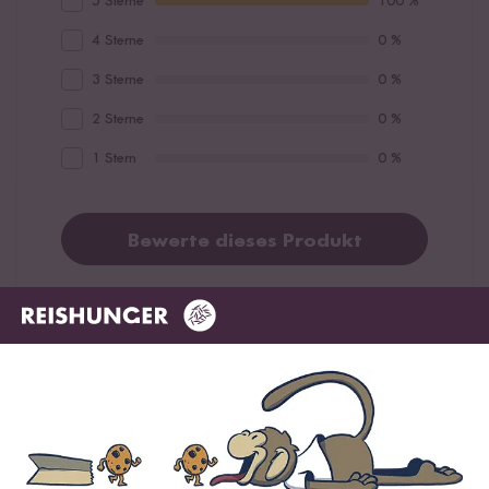
5 Sterne
100 %
4 Sterne
0 %
3 Sterne
0 %
2 Sterne
0 %
1 Stern
0 %
Bewerte dieses Produkt
Hilfreichste
Neueste
Höchste Bewertung
Niedrigste Bewertung
Sophia
19.05.2026