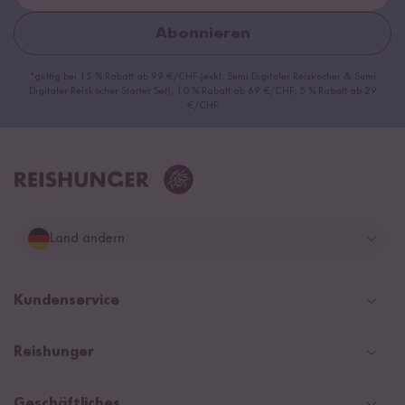
Abonnieren
*gültig bei 15 % Rabatt ab 99 €/CHF (exkl. Sumi Digitaler Reiskocher & Sumi
Digitaler Reiskocher Starter Set), 10 % Rabatt ab 69 €/CHF, 5 % Rabatt ab 29
€/CHF
Land ändern
Deutschland
Kundenservice
Schweiz
Help Center & FAQ
Reishunger
Österreich
Versand
Newsletter
Zahlarten
Niederlande
Geschäftliches