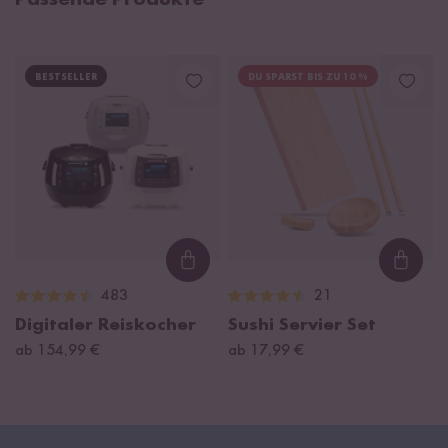
Passende Produkte
BESTSELLER
DU SPARST BIS ZU 10 %
Loading...
Loadi
483
21
Digitaler Reiskocher
Sushi Servier Set
ab 154,99 €
ab 17,99 €