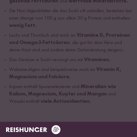
gesunde Fettsäuren
und
wertvolle Mineralstoffe.
Die
Nori Algenblätter
die das Sushi oft umhüllen, bestehen bei
einer Menge von 100 g aus allein 30 g Protein und enthalten
wenig Fett.
Lachs und Thunfisch sind reich an
Vitamine D, Proteinen
und Omega-3-Fettsäuren
, die gut für dein Herz und
deine Haut sind und zudem deine Gehirnleistung steigern.
Das Gemüse in Sushi versorgt uns mit
Vitaminen.
Wakame-Algen sind beispielsweise reich an
Vitamin K,
Magnesium und Folsäure.
Ingwer enthält Spurenelemente und
Mineralien wie
Kalium, Magnesium, Kupfer und Mangan
und
Wasabi enthält
viele Antioxidantien.