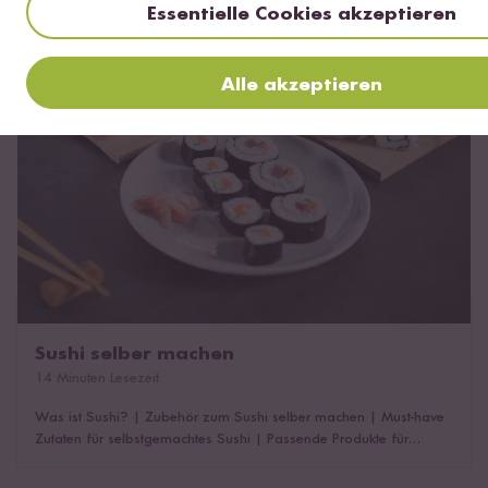
Essentielle Cookies akzeptieren
Sushi selber machen
Alle akzeptieren
Sushi selber machen
14 Minuten Lesezeit
Was ist Sushi?
|
Zubehör zum Sushi selber machen
|
Must-have
Zutaten für selbstgemachtes Sushi
|
Passende Produkte für
selbstgemachtes Sushi
|
Der perfekte Sushi Reis
|
Passendes
Zubehör & Zutaten für die Zubereitung von Sushi Reis
|
Sushi