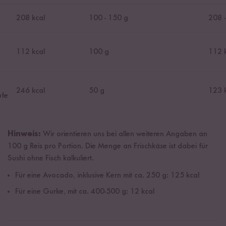
208 kcal
100 - 150 g
208 -
112 kcal
100 g
112 
246 kcal
50 g
123 
ufe
Hinweis:
Wir orientieren uns bei allen weiteren Angaben an
100 g Reis pro Portion. Die Menge an Frischkäse ist dabei für
Sushi ohne Fisch kalkuliert.
Für eine Avocado, inklusive Kern mit ca. 250 g: 125 kcal
Für eine Gurke, mit ca. 400-500 g: 12 kcal