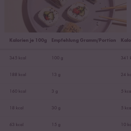
Kalorien je 100g
Empfehlung Gramm/Portion
Kalo
345 kcal
100 g
341 
188 kcal
13 g
24 kc
160 kcal
3 g
5 kca
18 kcal
30 g
5 kca
63 kcal
15 g
10 kc