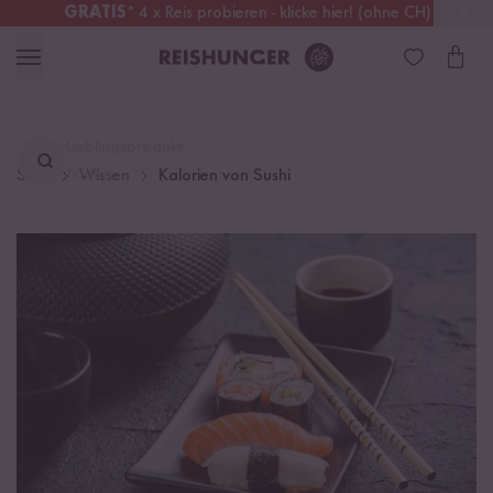
GRATIS
* 4 x Reis probieren - klicke hier! (ohne CH)
Deutschland
Kostenloser Versand
ab 49 €
Lieblingsprodukt
finden ...
Start
Wissen
Kalorien von Sushi