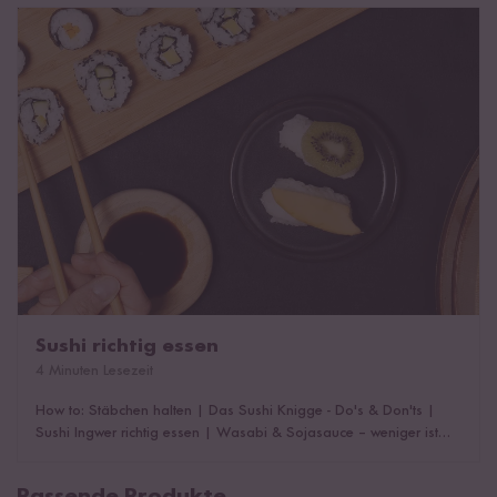
Arten
|
Sushi zubereiten: Schritt für Schritt Anleitung
|
Sushi
Sushi richtig essen
Rezeptanleitungen
|
Sushi servieren & richtig essen
|
Das könnte
dich auch interessieren!
Sushi richtig essen
4 Minuten Lesezeit
How to: Stäbchen halten
|
Das Sushi Knigge - Do's & Don'ts
|
Sushi Ingwer richtig essen
|
Wasabi & Sojasauce – weniger ist
mehr
|
Die richtige Reihenfolge
|
Das könnte dich auch
interessieren!