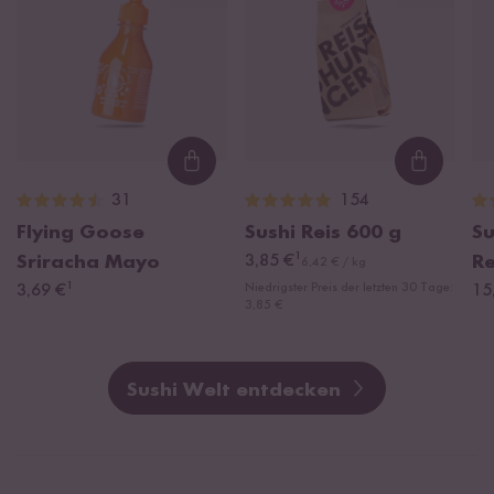
Loading...
Loading
31
154
Flying Goose
Sushi Reis
600 g
Su
¹
Sriracha Mayo
3,85 €
R
6,42 € / kg
¹
Niedrigster Preis der letzten 30 Tage:
3,69 €
15
3,85 €
Sushi Welt entdecken