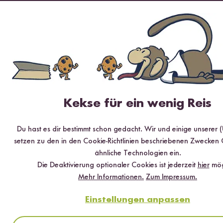
Das könnte dich auch interessieren!
Sushi in der Diät
Kekse für ein wenig Reis
Du hast es dir bestimmt schon gedacht. Wir und einige unserer (
setzen zu den in den Cookie-Richtlinien beschriebenen Zwecken
ähnliche Technologien ein.
Die Deaktivierung optionaler Cookies ist jederzeit
hier
mög
Sushi in der Diät
Mehr Informationen.
Zum Impressum.
2 Minuten Lesezeit
Einstellungen anpassen
Abnehmen mit Sushi
|
Kalorienarmes Sushi