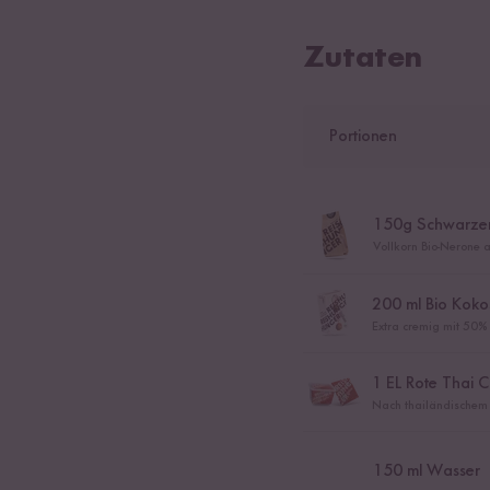
Zutaten
Portionen
150
g Schwarzer
Vollkorn Bio-Nerone a
200
ml Bio Koko
Extra cremig mit 50%
1
EL Rote Thai C
Nach thailändischem 
150
ml Wasser