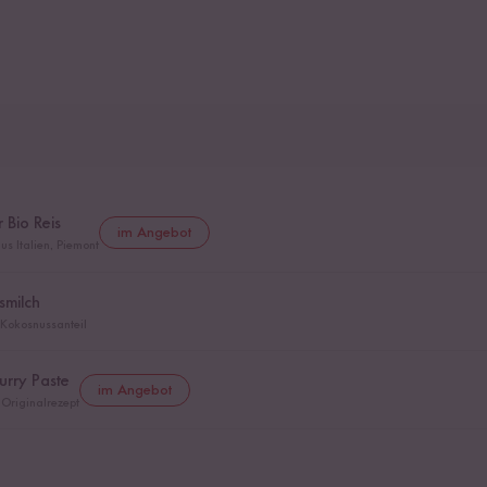
 Bio Reis
im Angebot
us Italien, Piemont
smilch
 Kokosnussanteil
urry Paste
im Angebot
Originalrezept