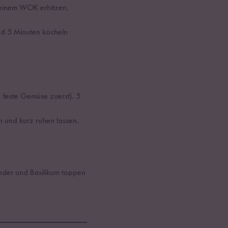
n einem WOK erhitzen,
nd 5 Minuten köcheln
feste Gemüse zuerst). 5
 und kurz ruhen lassen.
ander und Basilikum toppen