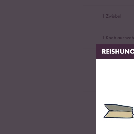
1
Zwiebel
1
Knoblauchzeh
1
rote Paprika
0,5
Aubergine
1
Zucchini
1
Dose Kicherer