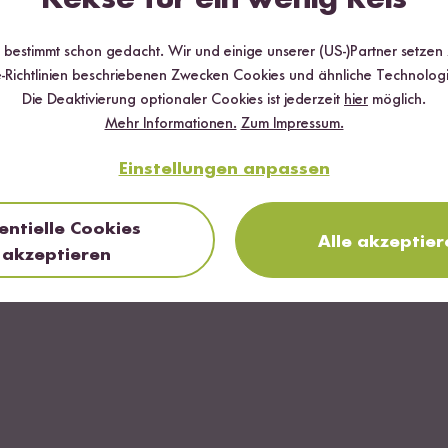
im Angebot
r bestimmt schon gedacht. Wir und einige unserer (US-)Partner setzen
rzen von Sushi
-Richtlinien beschriebenen Zwecken Cookies und ähnliche Technologi
Die Deaktivierung optionaler Cookies ist jederzeit
hier
möglich.
 und Cayennepfeffer
Mehr Informationen.
Zum Impressum.
Einstellungen anpassen
entielle Cookies
Alle akzeptier
akzeptieren
rzer Bio Reis