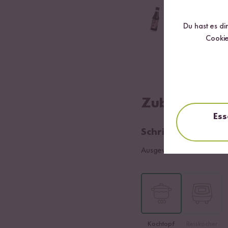
1
EL Sojasauce
Du hast es di
Sojasauce für das Wü
Cookie
Salz, Koriander
Zubereitung
Ess
Schritt 01
Ausgewählte Sorte:
Schwa
Kochtopf
Reiskocher