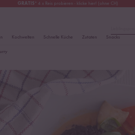
GRATIS
* 4 x Reis probieren - klicke hier! (ohne CH)
tschland
Kostenloser Versand
ab 49 €
Lieblingspro
en
Kochwelten
Schnelle Küche
Zutaten
Snacks
urry