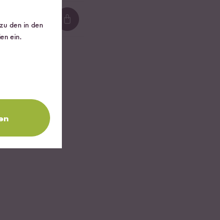
Loading...
 zu den in den
en ein.
en