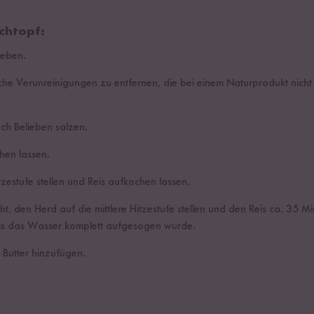
chtopf:
geben.
che Verunreinigungen zu entfernen, die bei einem Naturprodukt nich
h Belieben salzen.
hen lassen.
zestufe stellen und Reis aufkochen lassen.
, den Herd auf die mittlere Hitzestufe stellen und den Reis ca. 35 M
bis das Wasser komplett aufgesogen wurde.
 Butter hinzufügen.