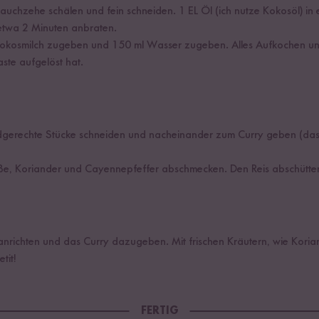
auchzehe schälen und fein schneiden. 1 EL Öl (ich nutze Kokosöl) i
twa 2 Minuten anbraten.
 Kokosmilch zugeben und 150 ml Wasser zugeben. Alles Aufkochen u
aste aufgelöst hat.
erechte Stücke schneiden und nacheinander zum Curry geben (das 
ße, Koriander und Cayennepfeffer abschmecken. Den Reis abschütten
 anrichten und das Curry dazugeben. Mit frischen Kräutern, wie Kori
tit!
FERTIG