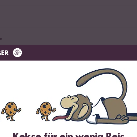
e
bsen
Kekse für ein wenig Reis