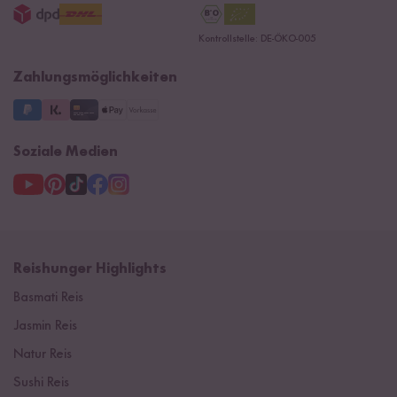
Jobs
15 Jahre Reishunger
Datenschutzerklärung
Presse
Kontrollstelle: DE-ÖKO-005
Impressum
Supermarkt
NEU
Zahlungsmöglichkeiten
3 Jahre Garantie
Soziale Medien
Reishunger Highlights
Basmati Reis
Jasmin Reis
Natur Reis
Sushi Reis