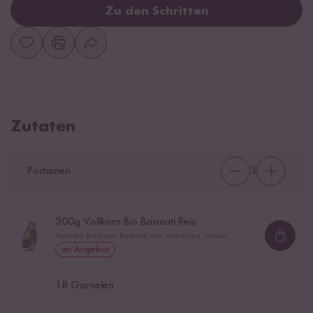
Zu den Schritten
Zutaten
Portionen
3
300
g Vollkorn Bio Basmati Reis
Vollkorn Bio-Super Basmati vom Himalaya, Indien
Loadi
im Angebot
18
Garnelen