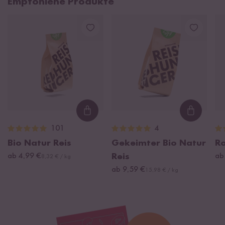
Empfohlene Produkte
Loading...
Loading
101
4
Bio Natur Reis
Gekeimter Bio Natur
Ro
ab 4,99 €
Reis
ab
8,32 € / kg
ab 9,59 €
15,98 € / kg