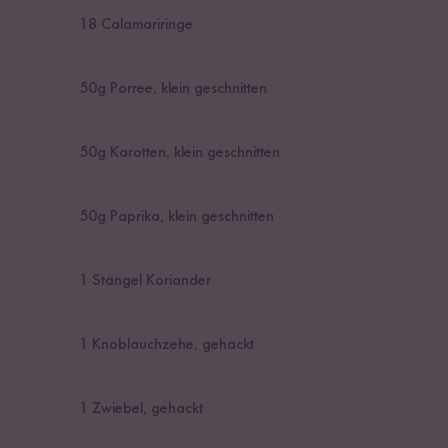
18
Calamariringe
50
g Porree, klein geschnitten
50
g Karotten, klein geschnitten
50
g Paprika, klein geschnitten
1
Stängel Koriander
1
Knoblauchzehe, gehackt
1
Zwiebel, gehackt