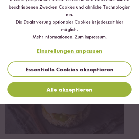
unserer (US-)Partner setzen zu den in den Cookie-Richtlinien
beschriebenen Zwecken Cookies und ähnliche Technologien
*Das Digitale Rezeptbuch wird dir nach vollständiger Anmeldung zum Newsletter
ein.
per E-Mail zugeschickt.
Die Deaktivierung optionaler Cookies ist jederzeit
hier
möglich.
Mehr Rezepte mit Vollkorn Bio Basmati
Mehr Informationen.
Zum Impressum.
Reis
Einstellungen anpassen
Essentielle Cookies akzeptieren
Alle akzeptieren