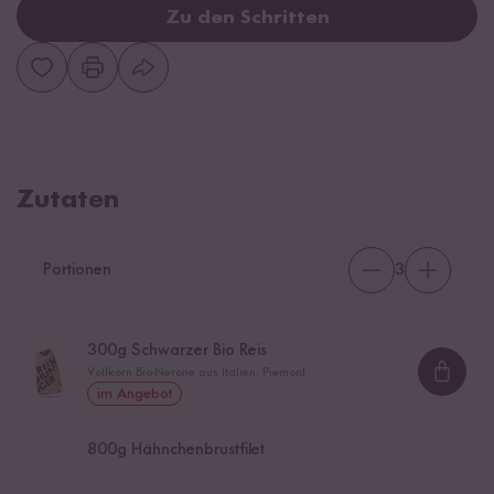
Zu den Schritten
Zutaten
Portionen
3
300
g Schwarzer Bio Reis
Vollkorn Bio-Nerone aus Italien, Piemont
Loadi
im Angebot
800
g Hähnchenbrustfilet