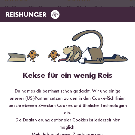
Vollkorn Bio Basmati
Bio Natur Reis
G
Reis
ab 4,99 €
Re
8,32 € / kg
ab 4,79 €
ab
7,98 € / kg
Kekse für ein wenig Reis
Du hast es dir bestimmt schon gedacht. Wir und einige
unserer (US-)Partner setzen zu den in den Cookie-Richtlinien
beschriebenen Zwecken Cookies und ähnliche Technologien
ein.
Die Deaktivierung optionaler Cookies ist jederzeit
hier
Digitales Rezeptbuch per E-Mail
möglich.
Mehr Informationen.
Zum Impressum.