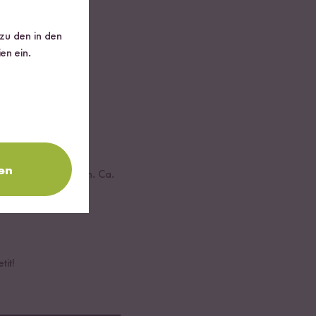
Zutaten dazugeben.
 zu den in den
en ein.
en
drige Stufe schalten. Ca.
tit!