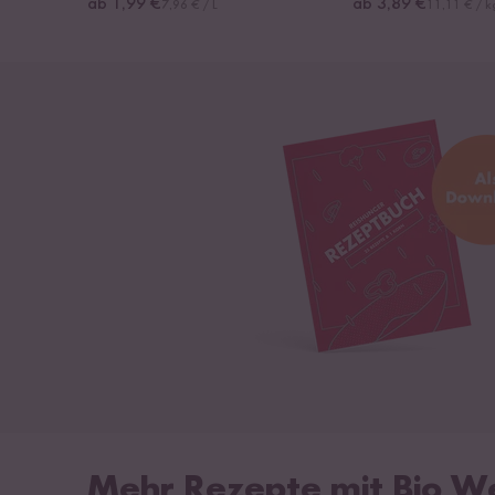
ab 1,99 €
ab 3,89 €
7,96 € / L
11,11 € / k
Mehr Rezepte mit Bio W