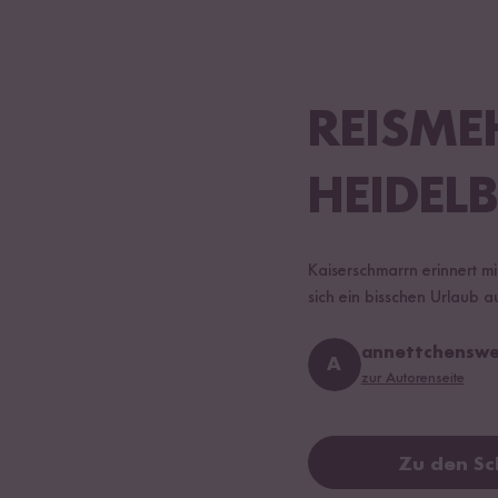
REISME
HEIDEL
Kaiserschmarrn erinnert 
sich ein bisschen Urlaub au
annettchenswe
A
zur Autorenseite
Zu den Sc