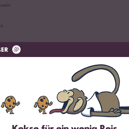
nmehl
ch
elbeeren
Kekse für ein wenig Reis