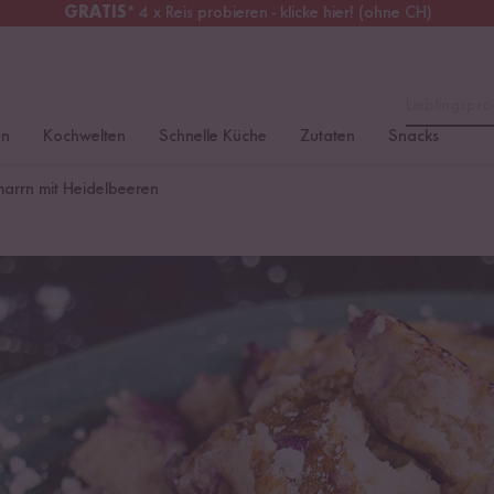
GRATIS
* 4 x Reis probieren - klicke hier! (ohne CH)
tschland
Kostenloser Versand
ab 49 €
Lieblingspro
en
Kochwelten
Schnelle Küche
Zutaten
Snacks
marrn mit Heidelbeeren