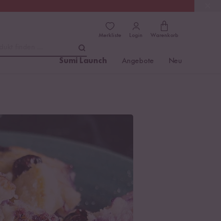
(4.81)
Trusted Shops
Merkliste
Login
Warenkorb
dukt finden ...
Sumi Launch
Angebote
Neu