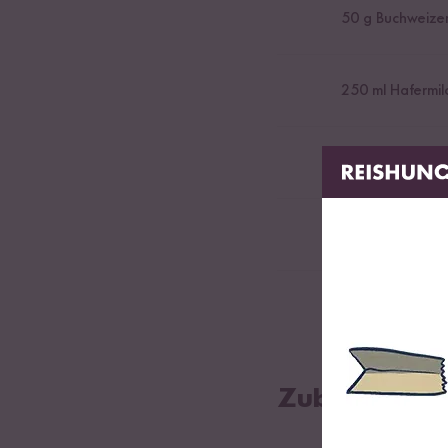
50
g Buchweize
250
ml Hafermil
1
EL Apfelessig
1
TL Backpulver
1
Handvoll Heid
Zubereitung