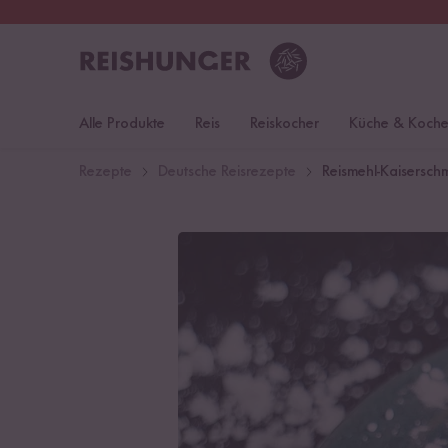
30 Tage
Rückgaberecht
Deu
Alle Produkte
Reis
Reiskocher
Küche & Koch
Rezepte
Deutsche Reisrezepte
Reismehl-Kaisersch