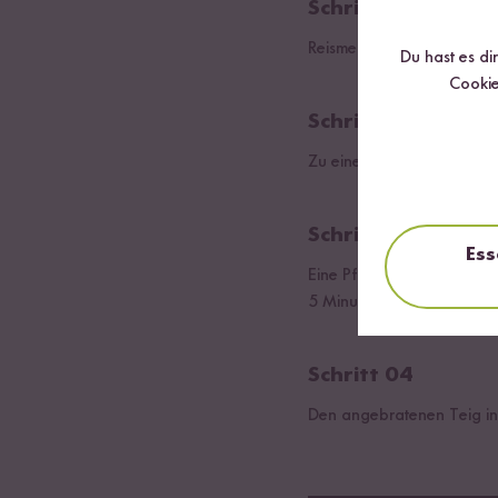
Schritt 01
Reismehl, Buchweizenmehl 
Du hast es di
Cookie
Schritt 02
Zu einem glatten Teig ver
Schritt 03
Ess
Eine Pfanne mit etwas Öl g
5 Minuten anbraten.
Schritt 04
Den angebratenen Teig in 