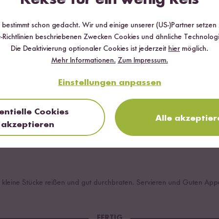
und Backpulver in einer Schüssel mischen. Die restlichen, flüssigen 
r bestimmt schon gedacht. Wir und einige unserer (US-)Partner setzen
-Richtlinien beschriebenen Zwecken Cookies und ähnliche Technologi
Die Deaktivierung optionaler Cookies ist jederzeit
hier
möglich.
Mehr Informationen.
Zum Impressum.
rühren. Die Heidelbeeren unterheben.
Einstellungen anpassen
entielle Cookies
Alle akzeptier
ut erhitzen. Dann den Teig in die Pfanne geben und die Hitze auf nie
akzeptieren
kleine Stücke reißen und gut durchbraten. Servieren und Guten Appe
FERTIG