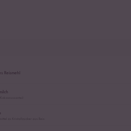
s Reismehl
ilch
 Kokosnussanteil
p
ittel zu Kristallzucker aus Reis