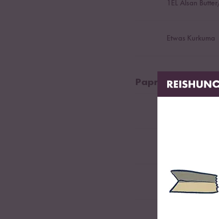
1
EL Alsan Butter
Etwas Kurkuma
Paprika-Bolo
200
g (Veggie) H
1
Rote Paprika
1
Schalotte
6
mittelgroße T