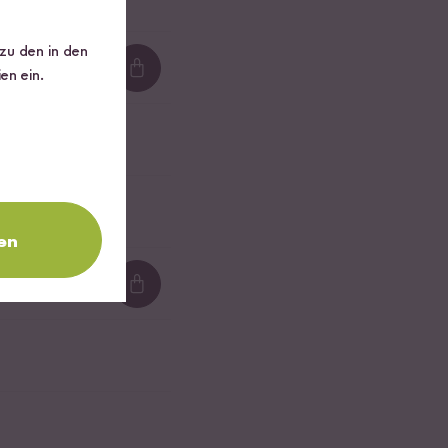
 zu den in den
en ein.
Loading...
en
Loading...