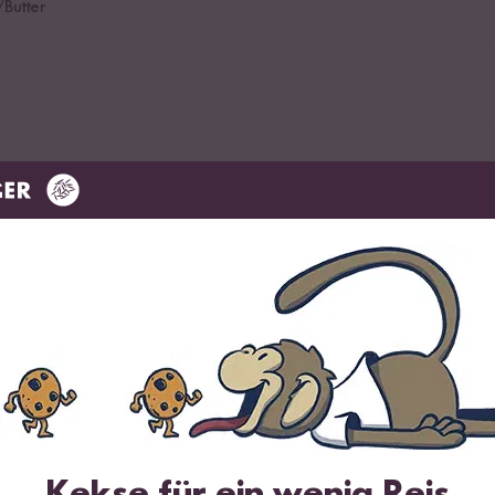
/Butter
ackfleisch
Kekse für ein wenig Reis
omaten