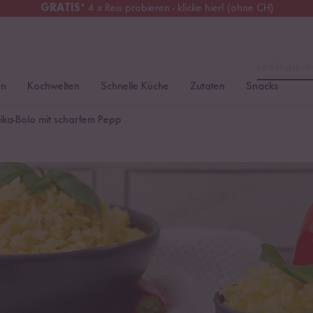
GRATIS
* 4 x Reis probieren - klicke hier! (ohne CH)
tschland
Kostenloser Versand
ab 49 €
Lieblingspro
en
Kochwelten
Schnelle Küche
Zutaten
Snacks
ika-Bolo mit scharfem Pepp