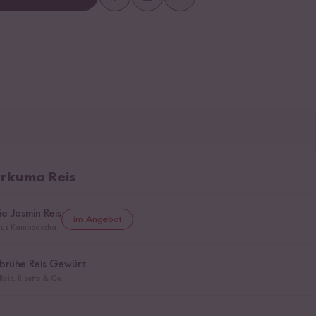
urkuma Reis
io Jasmin Reis
im Angebot
s aus Kambodscha
brühe Reis Gewürz
eis, Risotto & Co.