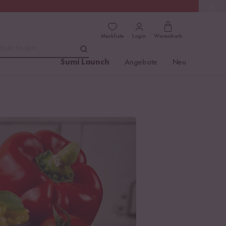
(4.81)
Trusted Shops
Merkliste
Login
Warenkorb
dukt finden ...
Sumi Launch
Angebote
Neu