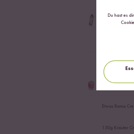
Du hast es di
20
ml Natives Ol
Cookie
200
g Feta Käse
150
ml Wasser
Ess
1
TL Bio Gemüse
Bio-Gemüsebrühe für R
Etwas Rama Cre
150
g Kräuter C