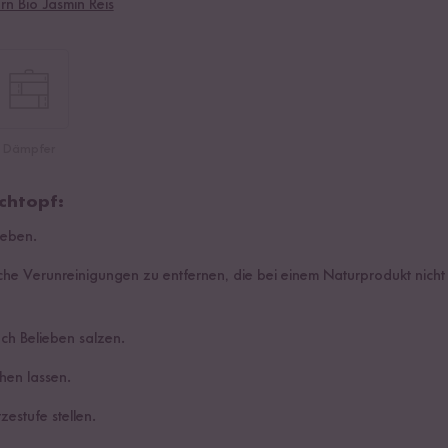
rn Bio Jasmin Reis
Dämpfer
chtopf:
geben.
che Verunreinigungen zu entfernen, die bei einem Naturprodukt nich
h Belieben salzen.
hen lassen.
zestufe stellen.