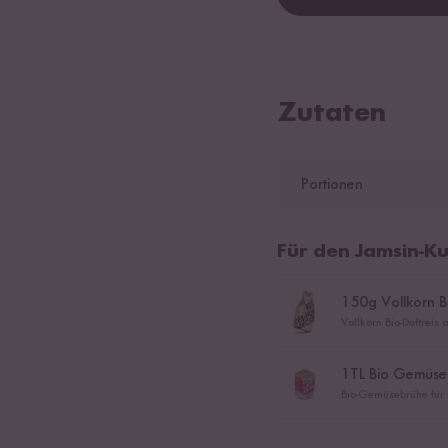
Zutaten
Portionen
Für den Jamsin-K
150
g Vollkorn B
Vollkorn Bio-Duftrei
1
TL Bio Gemüse
Bio-Gemüsebrühe für R