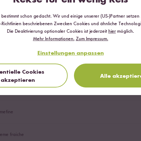
r bestimmt schon gedacht. Wir und einige unserer (US-)Partner setzen
ivenöl Extra
-Richtlinien beschriebenen Zwecken Cookies und ähnliche Technologi
Die Deaktivierung optionaler Cookies ist jederzeit
hier
möglich.
Mehr Informationen.
Zum Impressum.
Einstellungen anpassen
entielle Cookies
Alle akzeptier
akzeptieren
brühe Reis Gewürz
eis, Risotto & Co.
mefine
reme fraiche