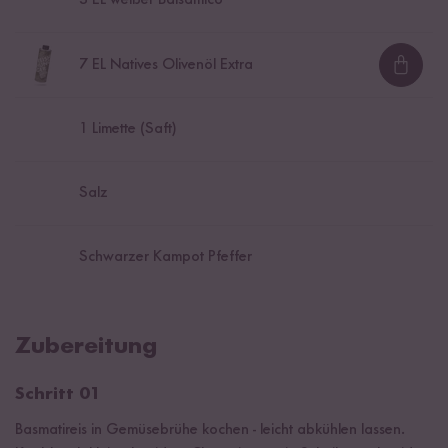
3
EL weißer Balsamico
7
EL Natives Olivenöl Extra
Loadi
1
Limette (Saft)
Salz
Schwarzer Kampot Pfeffer
Zubereitung
Schritt 01
Basmatireis in Gemüsebrühe kochen - leicht abkühlen lassen.