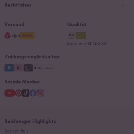
Social Media Kooperationen
Magazin & News
Rechtliches
Kontaktformular
Affiliate
Rezepte
Ersatzteile
Widerrufsrecht
B2B
Navacopah
Versand
Qualität
AGB
Jobs
15 Jahre Reishunger
Datenschutzerklärung
Presse
Kontrollstelle: DE-ÖKO-005
Impressum
Supermarkt
NEU
Zahlungsmöglichkeiten
3 Jahre Garantie
Soziale Medien
Reishunger Highlights
Basmati Reis