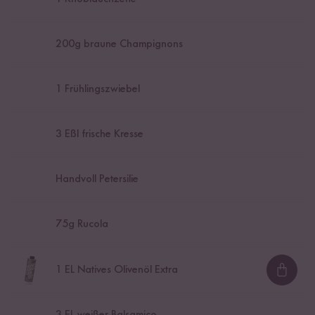
200
g braune Champignons
1
Frühlingszwiebel
3
Eßl frische Kresse
Handvoll Petersilie
75
g Rucola
1
EL Natives Olivenöl Extra
Loadi