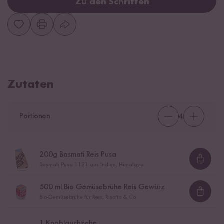
Zu den Schritten
Zutaten
Portionen
4
200
g Basmati Reis Pusa
Loadi
Basmati Pusa 1121 aus Indien, Himalaya
500
ml Bio Gemüsebrühe Reis Gewürz
Loadi
Bio-Gemüsebrühe für Reis, Risotto & Co.
1
Knoblauchzehe