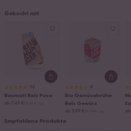
Gekocht mit
Loading...
Loading
96
8
Basmati Reis Pusa
Bio Gemüsebrühe
Na
ab 7,49 €
Reis Gewürz
Ex
12,48 € / kg
ab 5,99 €
ab
59,90 € / kg
Empfohlene Produkte