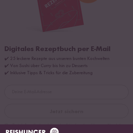
Digitales Rezeptbuch per E-Mail
✔️ 25 leckere Rezepte aus unseren bunten Kochwelten
✔️ Von Sushi über Curry bis hin zu Desserts
✔️ Inklusive Tipps & Tricks für die Zubereitung
Jetzt sichern
*Das Digitale Rezeptbuch wird dir nach vollständiger Anmeldung zum Newsletter
per E-Mail zugeschickt.