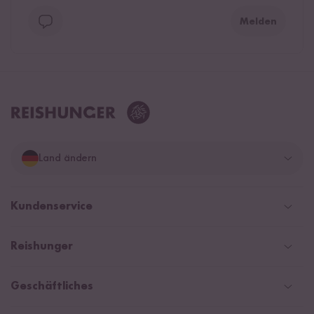
Melden
Land ändern
Deutschland
Kundenservice
Schweiz
Help Center & FAQ
Reishunger
Österreich
Versand
Newsletter
Zahlarten
Niederlande
Geschäftliches
WhatsApp Newsletter
Gutschein