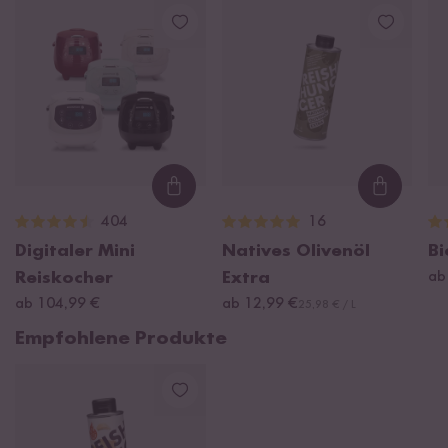
Loading...
Loading
404
16
Digitaler Mini
Natives Olivenöl
Bi
Reiskocher
Extra
ab
ab 104,99 €
ab 12,99 €
25,98 € / L
Empfohlene Produkte