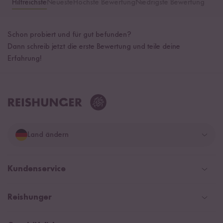
Hilfreichste
Neueste
Höchste Bewertung
Niedrigste Bewertung
Schon probiert und für gut befunden?
Dann schreib jetzt die erste Bewertung und teile deine
Erfahrung!
Land ändern
Deutschland
Kundenservice
Schweiz
Help Center & FAQ
Reishunger
Österreich
Versand
Newsletter