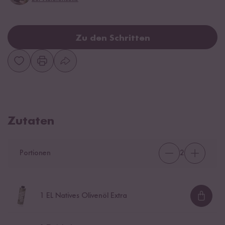
Zu den Schritten
Zutaten
Portionen
2
1
EL Natives Olivenöl Extra
Loadi