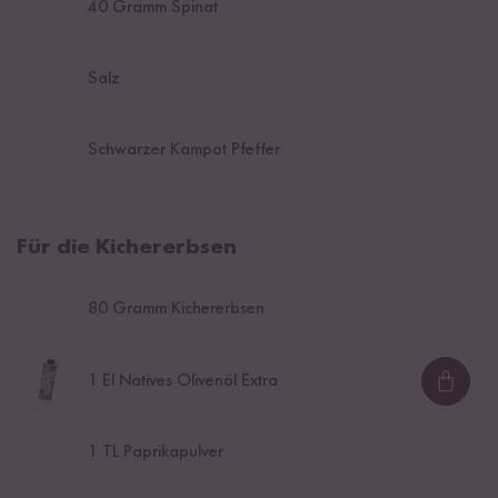
40
Gramm Spinat
Salz
Schwarzer Kampot Pfeffer
Für die Kichererbsen
80
Gramm Kichererbsen
1
El Natives Olivenöl Extra
Loadi
1
TL Paprikapulver