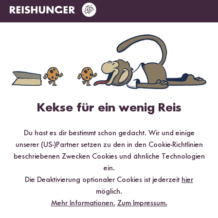
Digitales Rezeptbuch per E-Mail
✔️ 25 leckere Rezepte aus unseren bunten Kochwelten
✔️ Von Sushi über Curry bis hin zu Desserts
✔️ Inklusive Tipps & Tricks für die Zubereitung
Kekse für ein wenig Reis
Du hast es dir bestimmt schon gedacht. Wir und einige
unserer (US-)Partner setzen zu den in den Cookie-Richtlinien
beschriebenen Zwecken Cookies und ähnliche Technologien
Jetzt sichern
ein.
Die Deaktivierung optionaler Cookies ist jederzeit
hier
*Das Digitale Rezeptbuch wird dir nach vollständiger Anmeldung zum Newsletter
per E-Mail zugeschickt.
möglich.
Mehr Informationen.
Zum Impressum.
Mehr Rezepte mit Natives Olivenöl