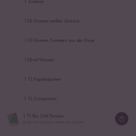
1
Zwiebel
120
Gramm weißer Quinoa
110
Gramm Tomaten aus der Dose
150
ml Wasser
1
TL Paprikapulver
1
TL Currypulver
1
TL Bio Chili Flocken
Loadi
Milde Chili Flocken in bester Bio-Qualität