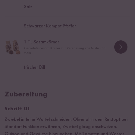
Salz
Schwarzer Kampot Pfeffer
1
TL Sesamkörner
Geröstete Sesam Körner zur Veredelung von Sushi und
mehr
frischer Dill
Zubereitung
Schritt 01
Zwiebel in feine Würfel schneiden. Olivenöl in dem Reistopf bei
Standart Funktion erwärmen, Zwiebel glasig anschwitzen.
Quinoa und Gewürze hinzugeben. Mit Tomaten und Wasser