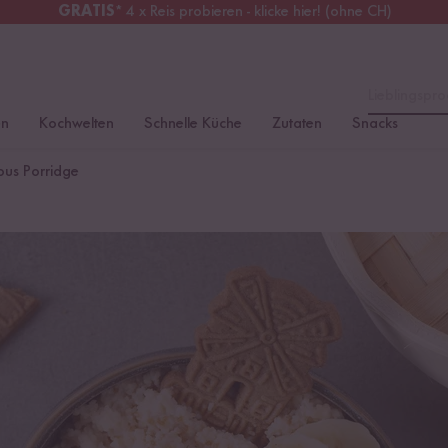
GRATIS
* 4 x Reis probieren - klicke hier! (ohne CH)
tschland
Kostenloser Versand
ab 49 €
Lieblingspro
en
Kochwelten
Schnelle Küche
Zutaten
Snacks
ous Porridge