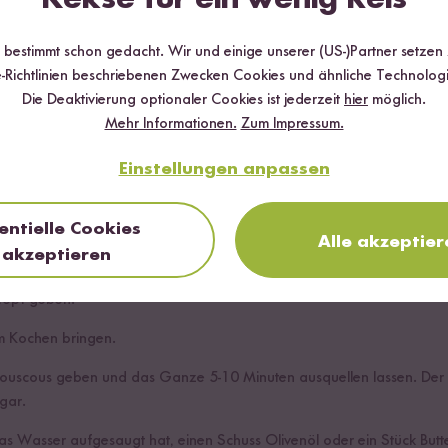
r bestimmt schon gedacht. Wir und einige unserer (US-)Partner setzen
-Richtlinien beschriebenen Zwecken Cookies und ähnliche Technologi
Die Deaktivierung optionaler Cookies ist jederzeit
hier
möglich.
Mehr Informationen.
Zum Impressum.
Einstellungen anpassen
entielle Cookies
Alle akzeptier
akzeptieren
chtopf:
topf geben.
 Kochen bringen.
uscous geben und das Ganze 5-10 Minuten ausquellen lassen. Der 
 gar.
s Wasser aufgesaugt hat, einen Schuss Olivenöl oder ein Stück Butt