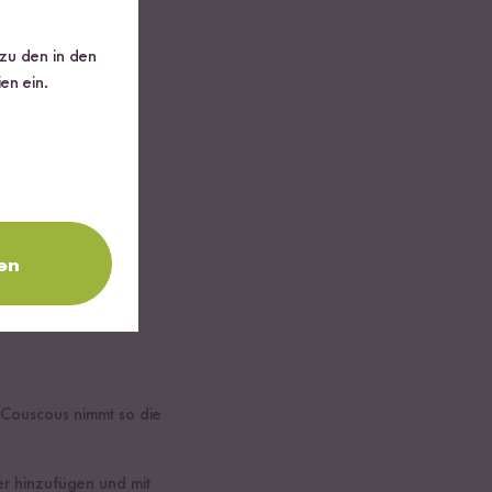
 zu den in den
en ein.
en
Couscous nimmt so die
er hinzufügen und mit