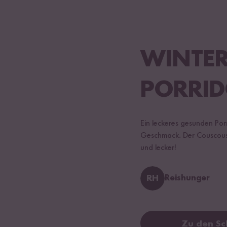
WINTER
PORRID
Ein leckeres gesunden Por
Geschmack. Der Couscous 
und lecker!
RH
Reishunger
Zu den Sc