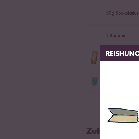
50
g Spekulatius
1
Banane
etwas Bio Reissi
Alternatives Süßungsm
etwas Bio Classi
Bio-Gewürzmischung fü
50
g Cranberries
Zubereitung