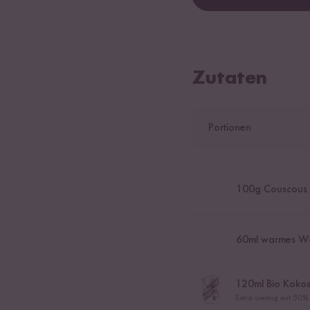
Zutaten
Portionen
100
g Couscous
60
ml warmes W
120
ml Bio Kokos
Extra cremig mit 50%