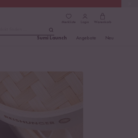
(4.81)
Trusted Shops
Merkliste
Login
Warenkorb
dukt finden ...
Sumi Launch
Angebote
Neu