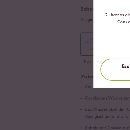
Schritt 01
Du hast es di
Ausgewählte Sorte:
Cookie
Kochtopf
Dämpfer
Ess
Zubereitung im Ko
Couscous in einen Koch
Gesalzenes Wasser zum
Das Wasser über den Co
Flüssigkeit auf und wird
Sobald der Couscous da