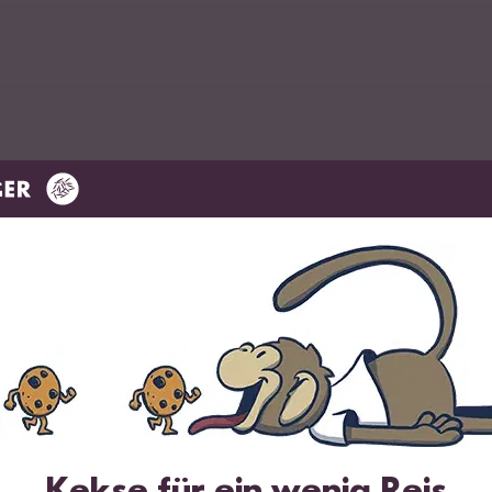
rup
ittel zu Kristallzucker aus Reis
c Milchreis Gewürz
r klassischen Milchreis mit Zimt
Kekse für ein wenig Reis