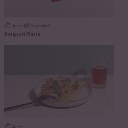
Vegetarisch
20 min
Antipasti Platte
30 min