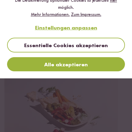
Die Deaktivierung optionaler Cookies ist jederzeit
hier
möglich.
Mehr Informationen.
Zum Impressum.
Jetzt sichern
Einstellungen anpassen
*Das Digitale Rezeptbuch wird dir nach vollständiger Anmeldung zum Newsletter
per E-Mail zugeschickt.
Essentielle Cookies akzeptieren
Mehr Rezepte mit Natives Olivenöl
Extra
Alle akzeptieren