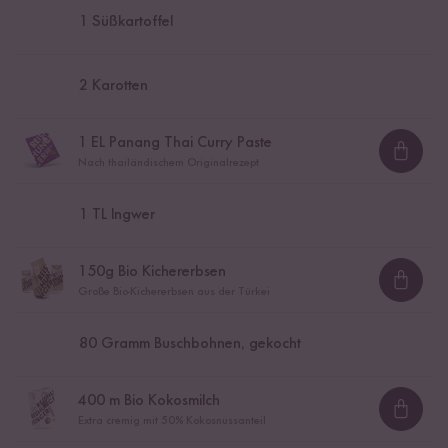
1
Süßkartoffel
2
Karotten
1
EL Panang Thai Curry Paste
Loadi
Nach thailändischem Originalrezept
1
TL Ingwer
150
g Bio Kichererbsen
Loadi
Große Bio-Kichererbsen aus der Türkei
80
Gramm Buschbohnen, gekocht
400
m Bio Kokosmilch
Loadi
Extra cremig mit 50% Kokosnussanteil