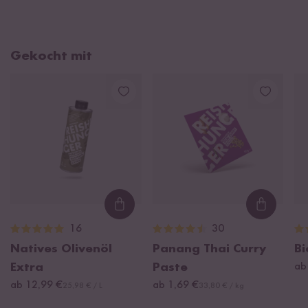
Gekocht mit
Loading...
Loading
16
30
Natives Olivenöl
Panang Thai Curry
Bi
Extra
Paste
ab
ab 12,99 €
ab 1,69 €
25,98 € / L
33,80 € / kg