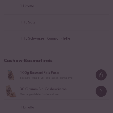
1
Limette
1
TL Salz
1
TL Schwarzer Kampot Pfeffer
Cashew-Basmatireis
100
g Basmati Reis Pusa
Loadi
Basmati Pusa 1121 aus Indien, Himalaya
30
Gramm Bio Cashewkerne
Ganze geröstete Cashewnüsse
1
Limette