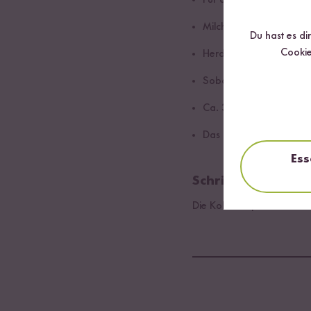
Für die Zubereitung Mil
Milch dazugeben. Nach 
Du hast es di
Cookie
Herd auf die höchste Hit
Sobald der Milchreis koc
Ca. 30 Minuten rühren b
Das Grundrezept nach Be
Ess
Schritt 02
Die Kokosraspeln und den 