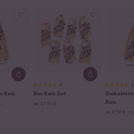
Loading...
Loading...
6
4
o Reis
Bio Reis Set
Gekeimter
Reis
ab 37,99 €
g
ab 9,59 €
15,98