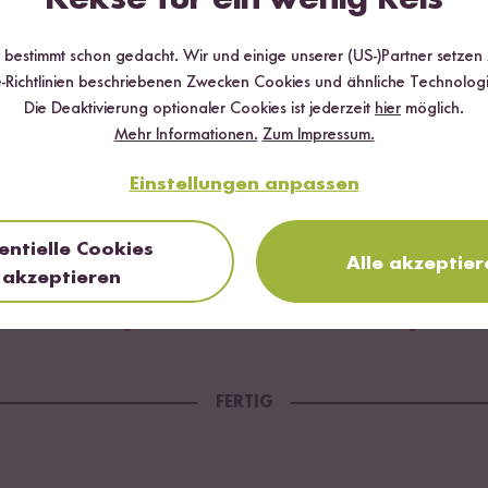
chreis in einen Kochtopf geben.
Belieben Salz und Zucker sowie Zimt hinzugeben.
r bestimmt schon gedacht. Wir und einige unserer (US-)Partner setzen
-Richtlinien beschriebenen Zwecken Cookies und ähnliche Technologi
zestufe stellen und Milchreis aufkochen lassen.
Die Deaktivierung optionaler Cookies ist jederzeit
hier
möglich.
ht, den Herd auf die niedrigste Hitzestufe stellen.
Mehr Informationen.
Zum Impressum.
is der Milchreis die Milch weitestgehend aufgenommen hat und eine 
Einstellungen anpassen
lieben mit einem Schuss Sahne auflockern und mit Zimt und Zucker v
entielle Cookies
Alle akzeptier
akzeptieren
Zucker untermengen und den Milchreis mit frischem Obst genießen, 
FERTIG