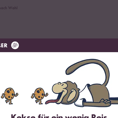
 nach Wahl
lch Reis
chtopf:
Kekse für ein wenig Reis