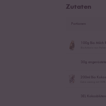
Zutaten
Portionen
100
g Bio Milch 
Bio-Arborio aus Itali
30
g angeröstet
200
ml Bio Kokos
Extra cremig mit 50%
3
EL Kokosblüte