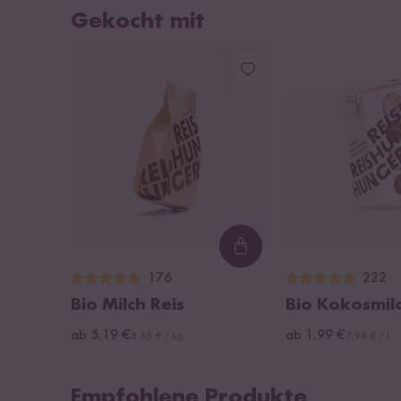
Gekocht mit
Loading...
176
222
Bio Milch Reis
Bio Kokosmil
ab 5,19 €
ab 1,99 €
8,65 € / kg
7,96 € / L
Empfohlene Produkte