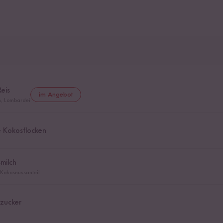
Reis
im Angebot
en, Lombardei
e Kokosflocken
milch
 Kokosnussanteil
nzucker