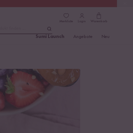
(4.81)
Trusted Shops
Merkliste
Login
Warenkorb
dukt finden ...
Sumi Launch
Angebote
Neu