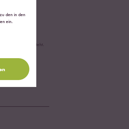
 zu den in den
en ein.
cremige Masse entsteht.
erfeinern.
en
kalt oder warm.