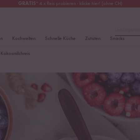
GRATIS
* 4 x Reis probieren - klicke hier! (ohne CH)
tschland
Kostenloser Versand
ab 49 €
Lieblingspro
en
Kochwelten
Schnelle Küche
Zutaten
Snacks
 Kokosmilchreis