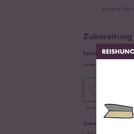
ein wenig Obst
Zubereitung
Schritt 01
Ausgewählte Sorte:
Bio Mi
Kochtopf
Zubereitung im Ko