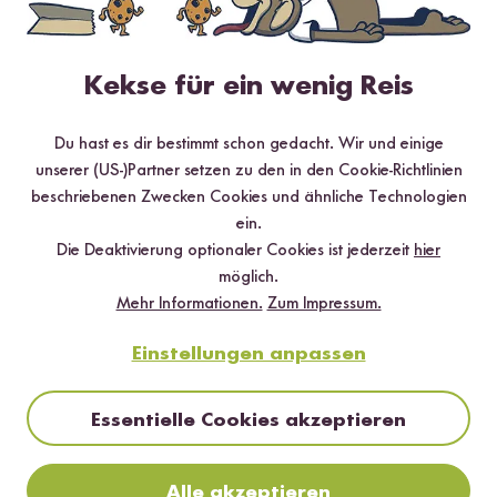
Vegetarisch
45 min
Sushi Burritos mit Tahin Dressing
Kekse für ein wenig Reis
Du hast es dir bestimmt schon gedacht. Wir und einige
unserer (US-)Partner setzen zu den in den Cookie-Richtlinien
beschriebenen Zwecken Cookies und ähnliche Technologien
ein.
Die Deaktivierung optionaler Cookies ist jederzeit
hier
möglich.
Mehr Informationen.
Zum Impressum.
Einstellungen anpassen
Vegetarisch
25 min
Essentielle Cookies akzeptieren
Vegetarische Ramen mit gebratenen Pilzen und
Ei
Alle akzeptieren