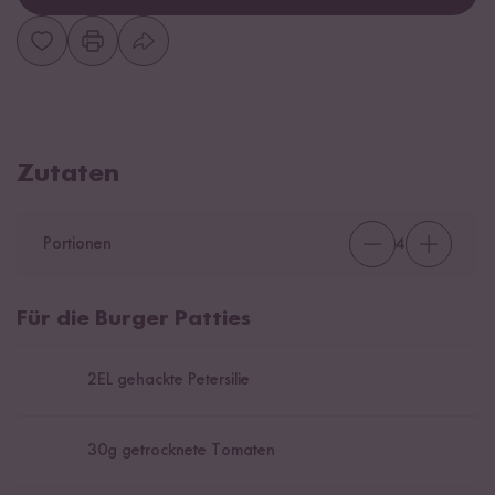
Zutaten
Portionen
4
Für die Burger Patties
2
EL gehackte Petersilie
30
g getrocknete Tomaten