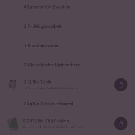
40
g gehackte Zwiebeln
2
Frühlingszwiebeln
1
Knoblauchzehe
250
g gekochte Kichererbsen
2
EL Bio Tahin
Loadi
Extra cremiges, helles Bio-Sesammus
20
g Bio Weißes Reismehl
0,25
TL Bio Chili Flocken
Loadi
Milde Chili Flocken in bester Bio-Qualität