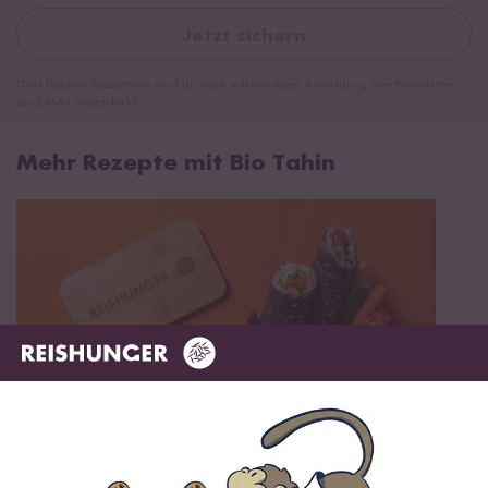
Jetzt sichern
*Das Digitale Rezeptbuch wird dir nach vollständiger Anmeldung zum Newsletter
per E-Mail zugeschickt.
Mehr Rezepte mit Bio Tahin