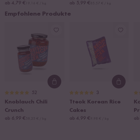
ab 4,79 €
ab 5,99 €
19,16 € / kg
85,57 € / kg
Empfohlene Produkte
Loading...
Loading
52
3
Knoblauch Chili
Tteok Korean Rice
K
Crunch
Cakes
Pr
ab 6,99 €
ab 4,99 €
ab
58,25 € / kg
9,98 € / kg