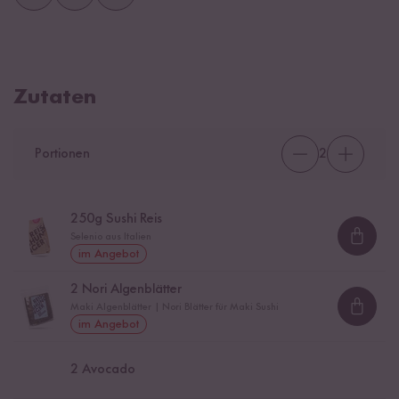
Zutaten
Portionen
2
250
g Sushi Reis
Selenio aus Italien
Loadi
im Angebot
2
Nori Algenblätter
Maki Algenblätter | Nori Blätter für Maki Sushi
Loadi
im Angebot
2
Avocado