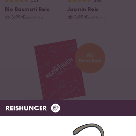
501
368
Bio Basmati Reis
Jasmin Reis
ab 3,99 €
ab 3,99 €
6,65 € / kg
6,65 € / kg
Digitales Rezeptbuch per E-Mail
✔️ 25 leckere Rezepte aus unseren bunten Kochwelten