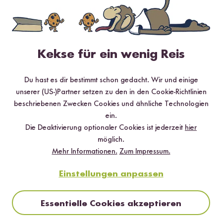
✔️ Von Sushi über Curry bis hin zu Desserts
✔️ Inklusive Tipps & Tricks für die Zubereitung
Kekse für ein wenig Reis
Jetzt sichern
Du hast es dir bestimmt schon gedacht. Wir und einige
unserer (US-)Partner setzen zu den in den Cookie-Richtlinien
*Das Digitale Rezeptbuch wird dir nach vollständiger Anmeldung zum Newsletter
beschriebenen Zwecken Cookies und ähnliche Technologien
per E-Mail zugeschickt.
ein.
Die Deaktivierung optionaler Cookies ist jederzeit
hier
Mehr Rezepte mit Sushi Reis
möglich.
Mehr Informationen.
Zum Impressum.
Einstellungen anpassen
Essentielle Cookies akzeptieren