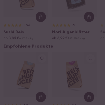
Loading...
Loading
154
58
Sushi Reis
Nori Algenblätter
S
ab 3,85 €
ab 3,99 €
ab
6,42 € / kg
142,50 € / kg
Empfohlene Produkte
Loading...
Loading