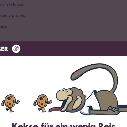
öcheln lassen.
istenz prüfen.
alzen.
FERTIG
Kekse für ein wenig Reis