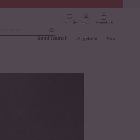
(4.81)
Trusted Shops
Merkliste
Login
Warenkorb
dukt finden ...
Sumi Launch
Angebote
Neu