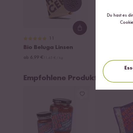
Du hast es di
Cookie
Loading...
11
Bio Beluga Linsen
ab 6,99 €
11,65 € / kg
Ess
Empfohlene Produkte