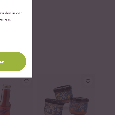
 zu den in den
en ein.
en