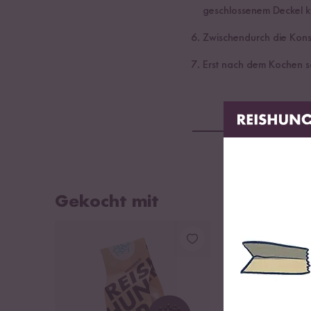
geschlossenem Deckel k
Zwischendurch die Kons
Erst nach dem Kochen s
Gekocht mit