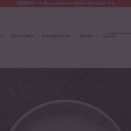
GRATIS
* 4 x Reis probieren - klicke hier! (ohne CH)
tschland
Kostenloser Versand
ab 49 €
Lieblingspro
en
Kochwelten
Schnelle Küche
Zutaten
Snacks