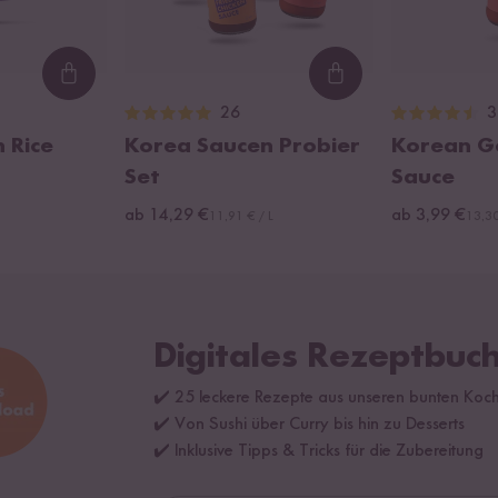
Loading...
Loading...
26
3
 Rice
Korea Saucen Probier
Korean G
Set
Sauce
ab 14,29 €
ab 3,99 €
11,91 € / L
13,30
Digitales Rezeptbuch
✔️ 25 leckere Rezepte aus unseren bunten Koc
✔️ Von Sushi über Curry bis hin zu Desserts
✔️ Inklusive Tipps & Tricks für die Zubereitung