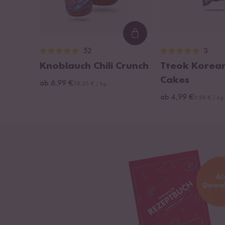
Loading...
52
3
Knoblauch Chili Crunch
Tteok Korean
Cakes
ab 6,99 €
58,25 € / kg
ab 4,99 €
9,98 € / kg