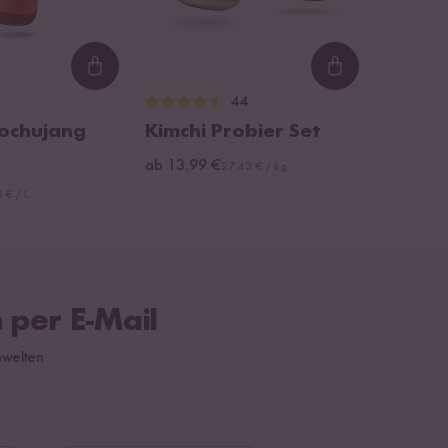
Loading...
Loading...
44
ochujang
Kimchi Probier Set
ab 13,99 €
27,43 € / kg
 € / L
 per E-Mail
hwelten