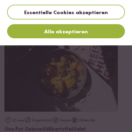
30 min
Essentielle Cookies akzeptieren
Sommerliche Wraps mit Hähnchen-Quinoa
Füllung
Alle akzeptieren
Vegetarisch
Vegan
Glutenfrei
25 min
One Pot Quinoa-Süßkartoffel-Salat