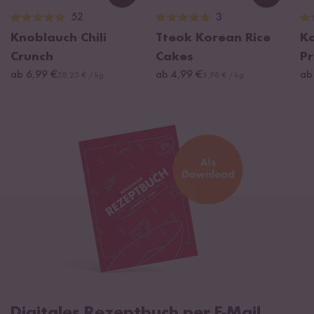
Loading...
Loading
52
3
Knoblauch Chili
Tteok Korean Rice
K
Crunch
Cakes
Pr
ab 6,99 €
ab 4,99 €
ab
58,25 € / kg
9,98 € / kg
Digitales Rezeptbuch per E-Mail