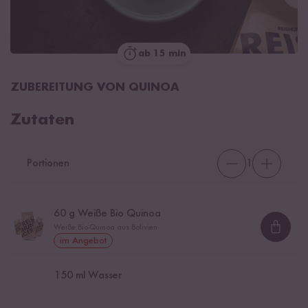
ab 15 min
ZUBEREITUNG VON QUINOA
Zutaten
Portionen
1
60
g Weiße Bio Quinoa
Weiße Bio-Quinoa aus Bolivien
Loadi
im Angebot
150
ml Wasser