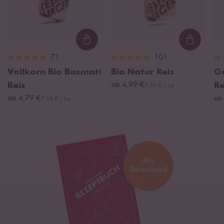
Loading...
Loading
71
101
Vollkorn Bio Basmati
Bio Natur Reis
G
Reis
ab 4,99 €
Re
8,32 € / kg
ab 4,79 €
ab
7,98 € / kg