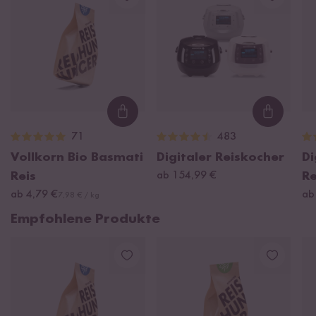
Loading...
Loading
71
483
Vollkorn Bio Basmati
Digitaler Reiskocher
Di
Reis
ab 154,99 €
Re
ab 4,79 €
ab
7,98 € / kg
Empfohlene Produkte