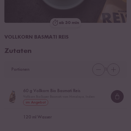
ab 30 min
VOLLKORN BASMATI REIS
Zutaten
Portionen
1
60
g Vollkorn Bio Basmati Reis
Vollkorn Bio-Super Basmati vom Himalaya, Indien
Loadi
im Angebot
120
ml Wasser