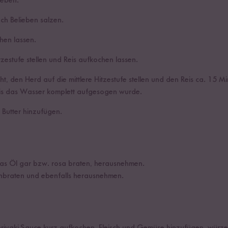
geben.
h Belieben salzen.
hen lassen.
zestufe stellen und Reis aufkochen lassen.
, den Herd auf die mittlere Hitzestufe stellen und den Reis ca. 15 M
bis das Wasser komplett aufgesogen wurde.
 Butter hinzufügen.
was Öl gar bzw. rosa braten, herausnehmen.
braten und ebenfalls herausnehmen.
Teriyaki-Sauce kurz aufkochen, Fleisch und Gemüse hinzufügen, würz