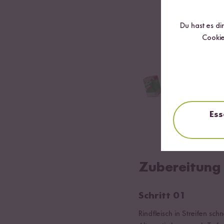
etwas Peffer
Du hast es di
Cookie
etwas Salz
optional Bio Chil
Milde Chili Flocken in 
Ess
Öl
Zubereitung
Schritt 01
Rindfleisch in Streifen s