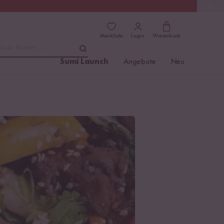
(4.81)
Trusted Shops
Merkliste
Login
Warenkorb
dukt finden ...
Sumi Launch
Angebote
Neu