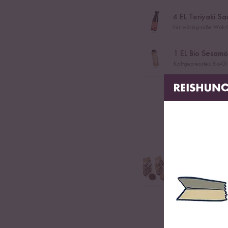
4
EL Teriyaki Sa
Für würzig-süße Wok-
1
EL Bio Sesamö
Kaltgepresstes Bio-Ö
1
TL Knoblauchö
1
-
2
cm Ingwer, 
1
EL Sesamkörn
Geröstete Sesam Körn
etwas frischen K