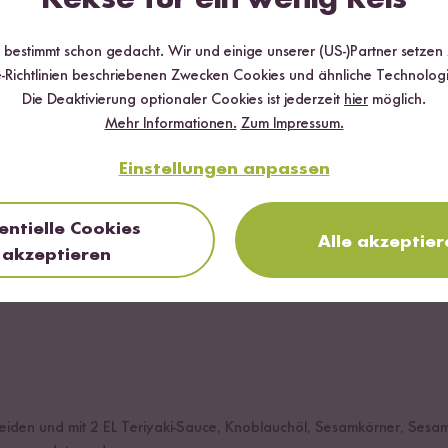
r bestimmt schon gedacht. Wir und einige unserer (US-)Partner setzen
-Richtlinien beschriebenen Zwecken Cookies und ähnliche Technologi
Die Deaktivierung optionaler Cookies ist jederzeit
hier
möglich.
Mehr Informationen.
Zum Impressum.
i Flocken
Einstellungen anpassen
bester Bio-Qualität
entielle Cookies
Alle akzeptier
akzeptieren
chneiden und mit 2 EL Teriyaki-Sauce, Knoblauchöl, Sesamkörner, Sesa