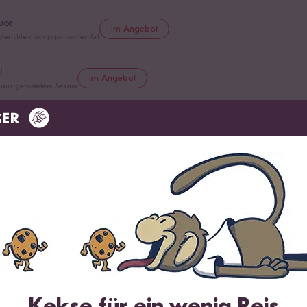
uce
im Angebot
Gerichte nach japanischer Art
l
im Angebot
l aus geröstetem Sesam
l
gehackt
er
er zur Veredelung von Sushi und mehr
oriander
Kekse für ein wenig Reis