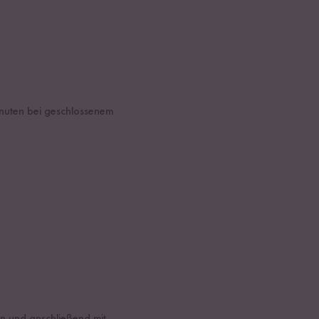
inuten bei geschlossenem
en und anschließend mit