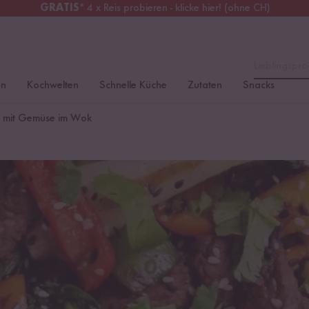
GRATIS
* 4 x Reis probieren - klicke hier! (ohne CH)
tschland
Kostenloser Versand
ab 49 €
Lieblingspro
en
Kochwelten
Schnelle Küche
Zutaten
Snacks
nd mit Gemüse im Wok