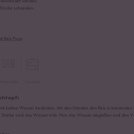
u verwendet werden.
Stücke schneiden.
i Reis Pusa
Mikrowelle
Dämpfer
chtopf:
 mit kaltem Wasser bedecken. Mit den Händen den Reis in kreisend
e Stärke wird das Wasser trüb. Nun das Wasser abgießen und den V