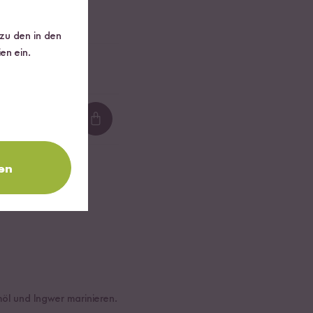
 zu den in den
en ein.
Loading...
en
möl und Ingwer marinieren.