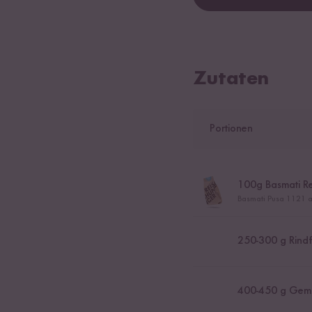
Zutaten
Portionen
100
g Basmati Re
Basmati Pusa 1121 a
250
-
300
g Rindf
400
-
450
g Gemüs