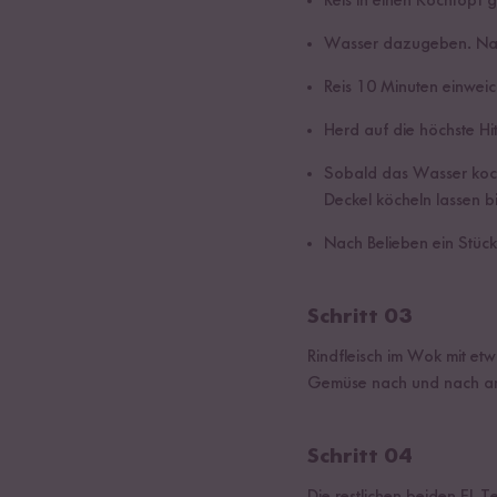
Reis in einen Kochtopf 
Wasser dazugeben. Nac
Reis 10 Minuten einweic
Herd auf die höchste Hit
Sobald das Wasser kocht
Deckel köcheln lassen 
Nach Belieben ein Stück
Schritt 03
Rindfleisch im Wok mit et
Gemüse nach und nach an
Schritt 04
Die restlichen beiden EL 