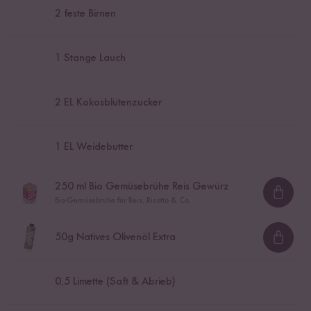
2
feste Birnen
1
Stange Lauch
2
EL Kokosblütenzucker
1
EL Weidebutter
250
ml Bio Gemüsebrühe Reis Gewürz
Loadi
Bio-Gemüsebrühe für Reis, Risotto & Co.
50
g Natives Olivenöl Extra
Loadi
0,5
Limette (Saft & Abrieb)