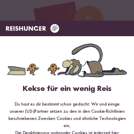
Digitales Rezeptbuch per E-Mail
Kekse für ein wenig Reis
✔️ 25 leckere Rezepte aus unseren bunten Kochwelten
✔️ Von Sushi über Curry bis hin zu Desserts
Du hast es dir bestimmt schon gedacht. Wir und einige
✔️ Inklusive Tipps & Tricks für die Zubereitung
unserer (US-)Partner setzen zu den in den Cookie-Richtlinien
beschriebenen Zwecken Cookies und ähnliche Technologien
ein.
Die Deaktivierung optionaler Cookies ist jederzeit
hier