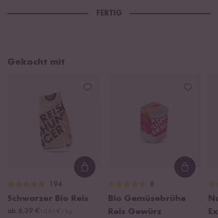
FERTIG
Gekocht mit
Loading...
Loading
194
8
Schwarzer Bio Reis
Bio Gemüsebrühe
Na
ab 6,39 €
Reis Gewürz
Ex
10,65 € / kg