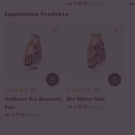
ab 5,99 €
ab
59,90 € / kg
Empfohlene Produkte
Loading...
Loading
71
101
Vollkorn Bio Basmati
Bio Natur Reis
Reis
ab 4,99 €
8,32 € / kg
ab 4,79 €
7,98 € / kg