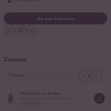
Zu den Schritten
Zutaten
Portionen
2
100
g Schwarzer Bio Reis
Vollkorn Bio-Nerone aus Italien, Piemont
Loadi
im Angebot