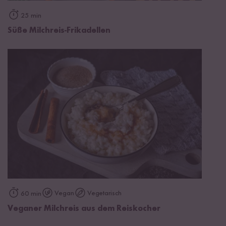
25 min
Süße Milchreis-Frikadellen
Vegan
Vegetarisch
60 min
Veganer Milchreis aus dem Reiskocher