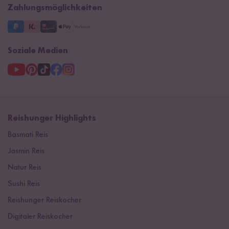
Zahlungsmöglichkeiten
3 Jahre Garantie
Soziale Medien
Reishunger Highlights
Basmati Reis
Jasmin Reis
Natur Reis
Sushi Reis
Reishunger Reiskocher
Digitaler Reiskocher