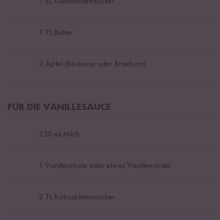
1
EL Kokosblütenzucker
1
TL Butter
2
Äpfel (Boskoop oder Braeburn)
FÜR DIE VANILLESAUCE
250
ml Milch
1
Vanilleschote oder etwas Vanilleextrakt
2
TL Kokosblütenzucker