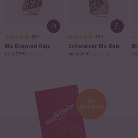
Loading...
Loading
501
194
Bio Basmati Reis
Schwarzer Bio Reis
Bi
ab 3,99 €
ab 6,39 €
ab
6,65 € / kg
10,65 € / kg