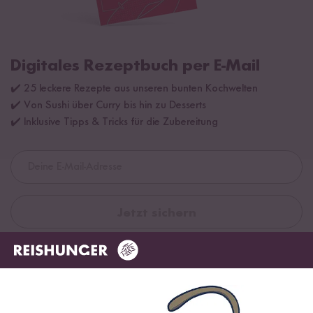
Digitales Rezeptbuch per E-Mail
✔️ 25 leckere Rezepte aus unseren bunten Kochwelten
✔️ Von Sushi über Curry bis hin zu Desserts
✔️ Inklusive Tipps & Tricks für die Zubereitung
Jetzt sichern
*Das Digitale Rezeptbuch wird dir nach vollständiger Anmeldung zum Newsletter
per E-Mail zugeschickt.
Mehr Rezepte mit Bio Milch Reis