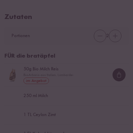
Zutaten
Portionen
2
FÜR die bratäpfel
50
g Bio Milch Reis
Bio-Arborio aus Italien, Lombardei
Loadi
im Angebot
250
ml Milch
1
TL Ceylon Zimt