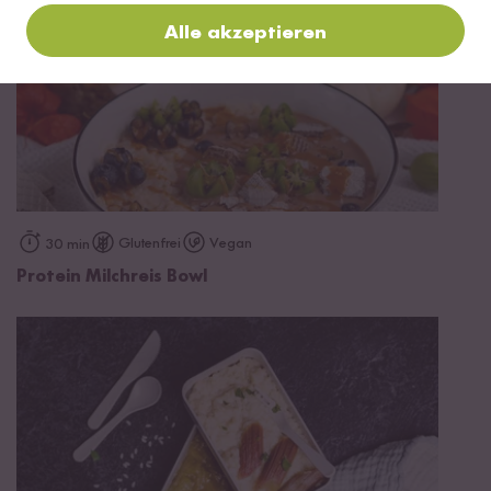
Alle akzeptieren
Glutenfrei
Vegan
30 min
Protein Milchreis Bowl