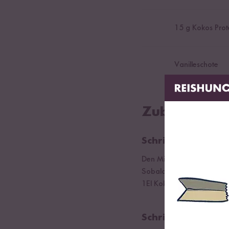
15
g Kokos Prot
Vanilleschote
Zubereitung
Schritt 01
Den Milchreis mit der aus
Sobald der Milchreis koch
1El Kokosblütenzucker
Schritt 02