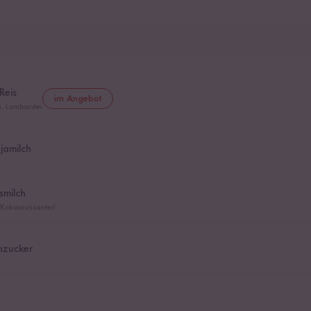
Reis
im Angebot
en, Lombardei
jamilch
smilch
 Kokosnussanteil
nzucker