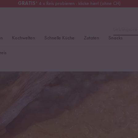
GRATIS
* 4 x Reis probieren - klicke hier! (ohne CH)
tschland
Kostenloser Versand
ab 49 €
Lieblingspro
en
Kochwelten
Schnelle Küche
Zutaten
Snacks
reis