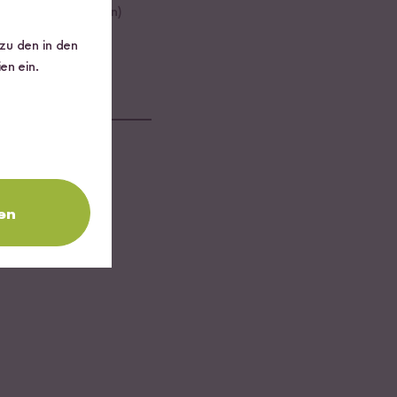
st weg ist. (ca 10min)
 zu den in den
en ein.
en