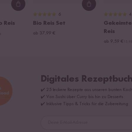
Loading...
Loading...
6
4
o Reis
Bio Reis Set
Gekeimter
Reis
ab 37,99 €
g
ab 9,59 €
15,98
Digitales Rezeptbuch
✔️ 25 leckere Rezepte aus unseren bunten Koc
✔️ Von Sushi über Curry bis hin zu Desserts
✔️ Inklusive Tipps & Tricks für die Zubereitung