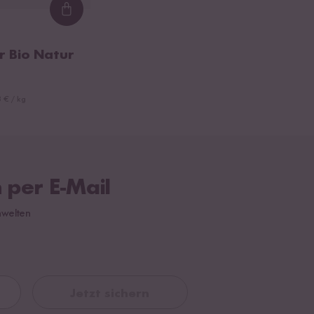
Loading...
 Bio Natur
 € / kg
 per E-Mail
hwelten
Jetzt sichern