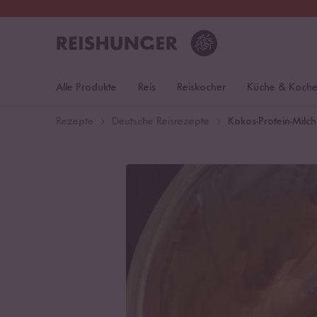
30 Tage
Rückgaberecht
Deu
Alle Produkte
Reis
Reiskocher
Küche & Koch
Rezepte
Deutsche Reisrezepte
Kokos-Protein-Milch