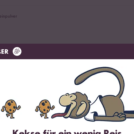
einpulver
gekratzen Vanille in einen Topf geben mit den 700ml Milch/Sojamilc
t, die Temperatur stark runter nehmen und unter ständigen rühren 15
Kekse für ein wenig Reis