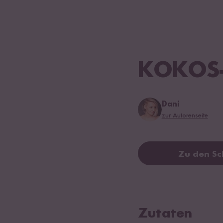
KOKOS-
Dani
zur Autorenseite
Zu den Sc
Zutaten