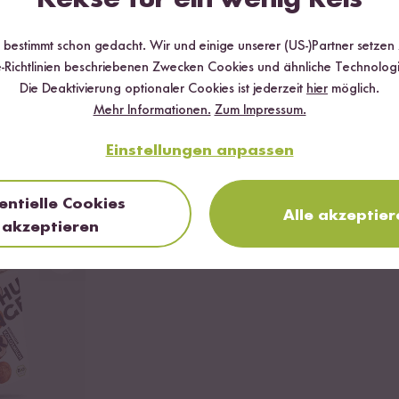
eben und weiter rühren, bis der Milchreis durch und die Flüssigkeit fa
rmischen. (vorher in Wasser etwas auflösen)
r bestimmt schon gedacht. Wir und einige unserer (US-)Partner setzen
 oder der leckeren Milchreismischung von Reishunger und Beeren
-Richtlinien beschriebenen Zwecken Cookies und ähnliche Technologi
Die Deaktivierung optionaler Cookies ist jederzeit
hier
möglich.
Mehr Informationen.
Zum Impressum.
FERTIG
Einstellungen anpassen
entielle Cookies
Alle akzeptier
akzeptieren