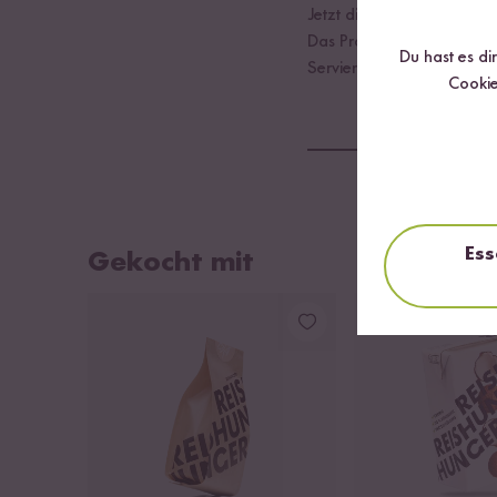
Jetzt die Kokosmilch dazug
Das Proteinpulver mit unte
Du hast es di
Servieren mit Zimt/Xucker
Cookie
Ess
Gekocht mit