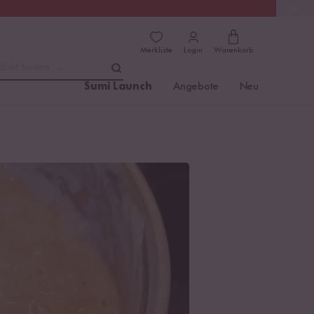
(4.81)
Trusted Shops
Merkliste
Login
Warenkorb
dukt finden ...
Sumi Launch
Angebote
Neu