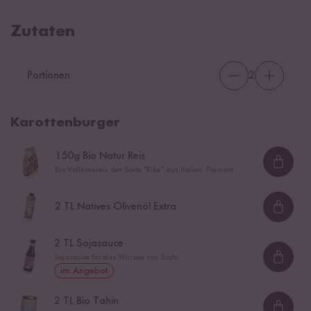
Zutaten
Portionen
2
Karottenburger
150
g Bio Natur Reis
Loadi
Bio Vollkornreis der Sorte "Ribe" aus Italien, Piemont
2
TL Natives Olivenöl Extra
Loadi
2
TL Sojasauce
Sojasauce für das Würzen von Sushi
Loadi
im Angebot
2
TL Bio Tahin