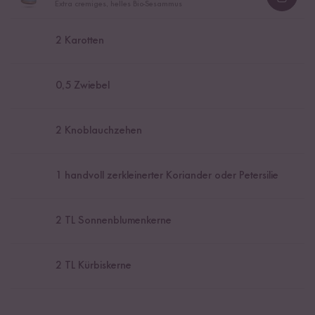
Loadi
Extra cremiges, helles Bio-Sesammus
2
Karotten
0,5
Zwiebel
2
Knoblauchzehen
1
handvoll zerkleinerter Koriander oder Petersilie
2
TL Sonnenblumenkerne
2
TL Kürbiskerne