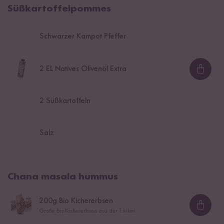
Süßkartoffelpommes
Schwarzer Kampot Pfeffer
2
EL Natives Olivenöl Extra
Loadi
2
Süßkartoffeln
Salz
Chana masala hummus
200
g Bio Kichererbsen
Loadi
Große Bio-Kichererbsen aus der Türkei