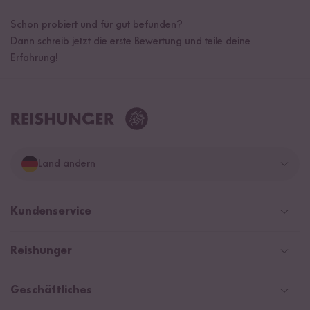
Schon probiert und für gut befunden?
Dann schreib jetzt die erste Bewertung und teile deine
Erfahrung!
Land ändern
Deutschland
Kundenservice
Schweiz
Help Center & FAQ
Reishunger
Österreich
Versand
Newsletter
Zahlarten
Niederlande
Geschäftliches
WhatsApp Newsletter