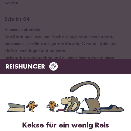
backen.
Schritt 04
Hummus zubereiten
Den Knoblauch in einem Hochleistungsmixer klein hacken.
Sesammus, Limettensaft, garam Masala, Olivenöl, Salz und
Pfeffer hinzufügen und pürieren.
Kichererbsen dazugeben und zu einer feinen Masse mixen.
FERTIG
Gekocht mit
Kekse für ein wenig Reis