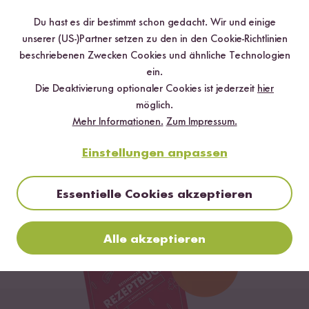
Du hast es dir bestimmt schon gedacht. Wir und einige
unserer (US-)Partner setzen zu den in den Cookie-Richtlinien
beschriebenen Zwecken Cookies und ähnliche Technologien
ein.
Die Deaktivierung optionaler Cookies ist jederzeit
hier
Loading...
Loading
möglich.
101
16
Mehr Informationen.
Zum Impressum.
Bio Natur Reis
Natives Olivenöl
S
ab 4,99 €
Extra
ab
Einstellungen anpassen
8,32 € / kg
ab 12,99 €
25,98 € / L
Essentielle Cookies akzeptieren
Alle akzeptieren