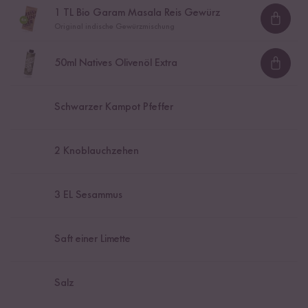
1
TL Bio Garam Masala Reis Gewürz
Loadi
Original indische Gewürzmischung
50
ml Natives Olivenöl Extra
Loadi
Schwarzer Kampot Pfeffer
2
Knoblauchzehen
3
EL Sesammus
Saft einer Limette
Salz