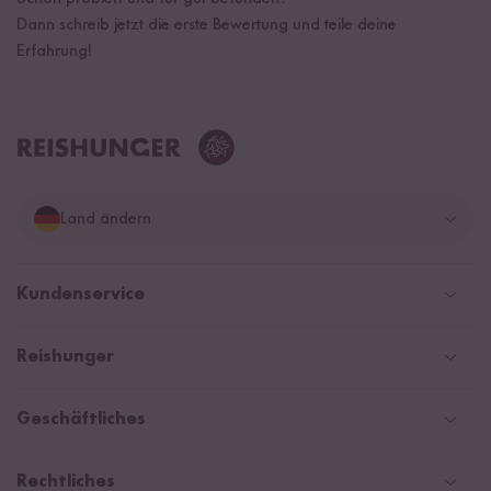
Dann schreib jetzt die erste Bewertung und teile deine
Erfahrung!
Land ändern
Deutschland
Kundenservice
Schweiz
Help Center & FAQ
Reishunger
Österreich
Versand
Newsletter
Zahlarten
Niederlande
Geschäftliches
WhatsApp Newsletter
Gutschein
Social Media Kooperationen
Magazin & News
Rechtliches
Kontaktformular