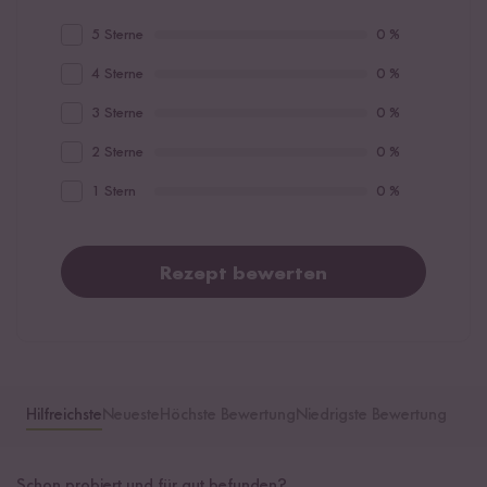
5 Sterne
0 %
4 Sterne
0 %
3 Sterne
0 %
2 Sterne
0 %
1 Stern
0 %
Rezept bewerten
Hilfreichste
Neueste
Höchste Bewertung
Niedrigste Bewertung
Schon probiert und für gut befunden?