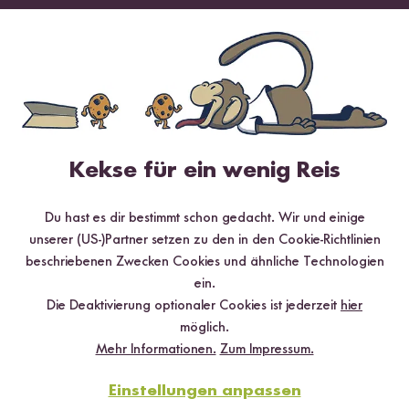
✔️ 25 leckere Rezepte aus unseren bunten Kochwelten
✔️ Von Sushi über Curry bis hin zu Desserts
✔️ Inklusive Tipps & Tricks für die Zubereitung
Kekse für ein wenig Reis
Jetzt sichern
Du hast es dir bestimmt schon gedacht. Wir und einige
*Das Digitale Rezeptbuch wird dir nach vollständiger Anmeldung zum Newsletter
unserer (US-)Partner setzen zu den in den Cookie-Richtlinien
per E-Mail zugeschickt.
beschriebenen Zwecken Cookies und ähnliche Technologien
ein.
Mehr Rezepte mit Reisnudeln
Die Deaktivierung optionaler Cookies ist jederzeit
hier
Vermicelli
möglich.
Mehr Informationen.
Zum Impressum.
Einstellungen anpassen