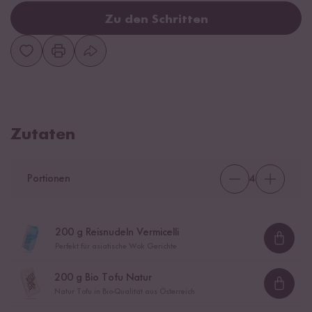
Zu den Schritten
Zutaten
Portionen
4
200
g Reisnudeln Vermicelli
Loadi
Perfekt für asiatische Wok Gerichte
200
g Bio Tofu Natur
Loadi
Natur Tofu in Bio-Qualität aus Österreich