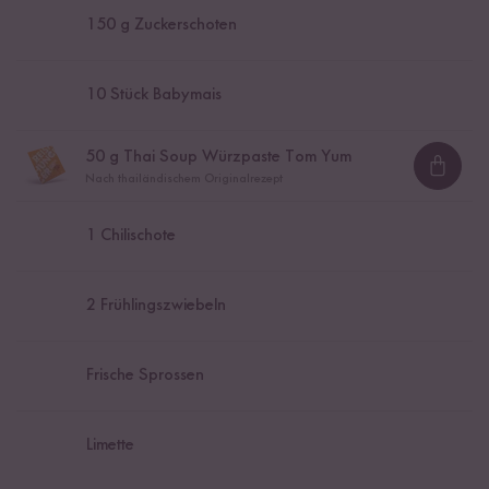
150
g Zuckerschoten
10
Stück Babymais
50
g Thai Soup Würzpaste Tom Yum
Loadi
Nach thailändischem Originalrezept
1
Chilischote
2
Frühlingszwiebeln
Frische Sprossen
Limette