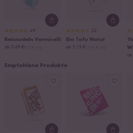
Loading...
Loading
49
22
Reisnudeln Vermicelli
Bio Tofu Natur
Th
ab 3,49 €
ab 2,19 €
W
8,73 € / kg
10,95 € / kg
ab
Empfohlene Produkte