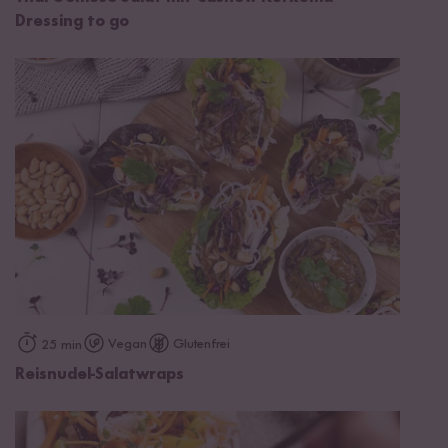
Dressing to go
Vegan
Glutenfrei
25 min
Reisnudel-Salatwraps