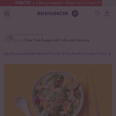
GRATIS
* 4 x Reis probieren - klicke hier! (ohne CH)
Deutschland
Kostenloser Versand
ab 49 €
Lieblingsprodukt
Rezepte
Tom Yum Suppe mit Tofu und Gemüse
finden ...
Alle Produkte
Reis
Reiskocher
Küche & Kochen
Kochwelten
Schnelle K