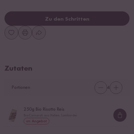
Zu den Schritten
Zutaten
Portionen
4
250
g Bio Risotto Reis
Bio-Carnaroli aus Italien, Lombardei
Loadi
im Angebot