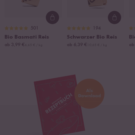
Loading...
Loading
501
194
Bio Basmati Reis
Schwarzer Bio Reis
Bi
ab 3,99 €
ab 6,39 €
ab
6,65 € / kg
10,65 € / kg