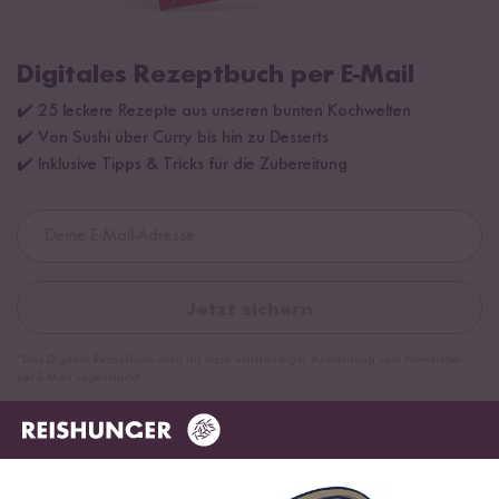
Digitales Rezeptbuch per E-Mail
✔️ 25 leckere Rezepte aus unseren bunten Kochwelten
✔️ Von Sushi über Curry bis hin zu Desserts
✔️ Inklusive Tipps & Tricks für die Zubereitung
Jetzt sichern
*Das Digitale Rezeptbuch wird dir nach vollständiger Anmeldung zum Newsletter
per E-Mail zugeschickt.
Mehr Rezepte mit Bio Risotto Reis