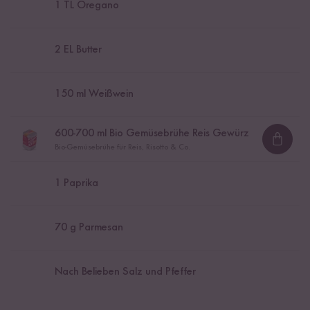
1
TL Oregano
2
EL Butter
150
ml Weißwein
600
-
700
ml Bio Gemüsebrühe Reis Gewürz
Loadi
Bio-Gemüsebrühe für Reis, Risotto & Co.
1
Paprika
70
g Parmesan
Nach Belieben Salz und Pfeffer