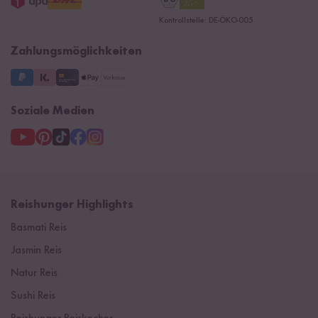
Datenschutzerklärung
Presse
Kontrollstelle: DE-ÖKO-005
Impressum
Supermarkt
NEU
Zahlungsmöglichkeiten
3 Jahre Garantie
Soziale Medien
Reishunger Highlights
Basmati Reis
Jasmin Reis
Natur Reis
Sushi Reis