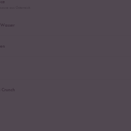
uce
hsauce aus Österreich
 Wasser
ten
i Crunch