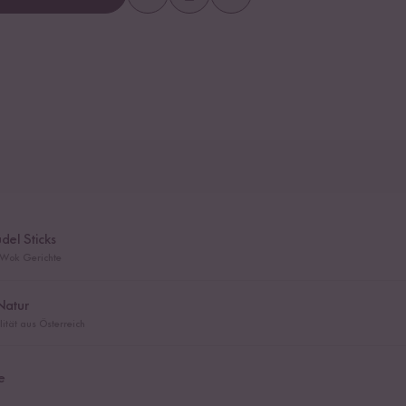
del Sticks
e Wok Gerichte
Natur
lität aus Österreich
e