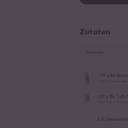
Zutaten
Portionen
150
g Bio Reisnu
Perfekt für asiatisch
200
g Bio Tofu 
Natur Tofu in Bio-Qua
4
EL Speisestärk