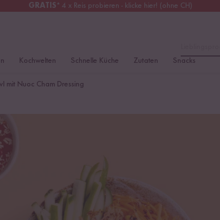
GRATIS
* 4 x Reis probieren - klicke hier! (ohne CH)
tschland
Kostenloser Versand
ab 49 €
Lieblingspro
en
Kochwelten
Schnelle Küche
Zutaten
Snacks
l mit Nuoc Cham Dressing