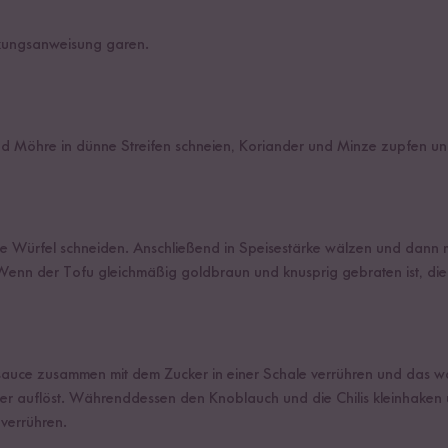
ckungsanweisung garen.
Möhre in dünne Streifen schneien, Koriander und Minze zupfen un
e Würfel schneiden. Anschließend in Speisestärke wälzen und dann mit
Wenn der Tofu gleichmäßig goldbraun und knusprig gebraten ist, d
chsauce zusammen mit dem Zucker in einer Schale verrühren und das
ser auflöst. Währenddessen den Knoblauch und die Chilis kleinhaken 
 verrühren.