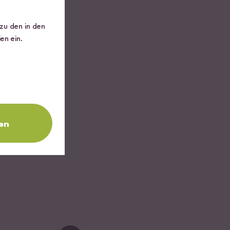
 zu den in den
en ein.
en