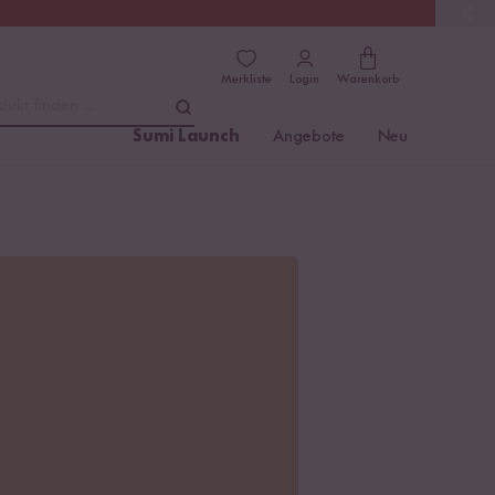
(4.81)
Trusted Shops
Merkliste
Login
Warenkorb
dukt finden ...
Sumi Launch
Angebote
Neu