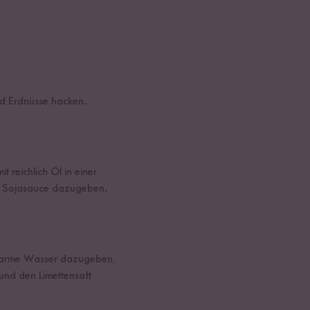
d Erdnüsse hacken.
 reichlich Öl in einer
ie Sojasauce dazugeben.
 warme Wasser dazugeben,
und den Limettensaft