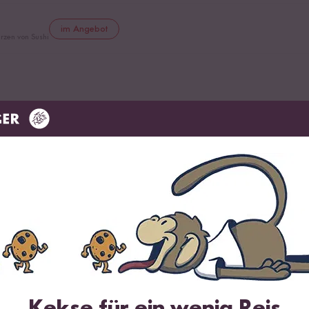
im Angebot
rzen von Sushi
ander
ze
ln
Kekse für ein wenig Reis