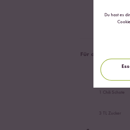
1
Limette
Du hast es di
Cookie
2
EL Gehackte E
Für das Dressing
Ess
2
Knoblauchzeh
1
Chili Schote
3
TL Zucker