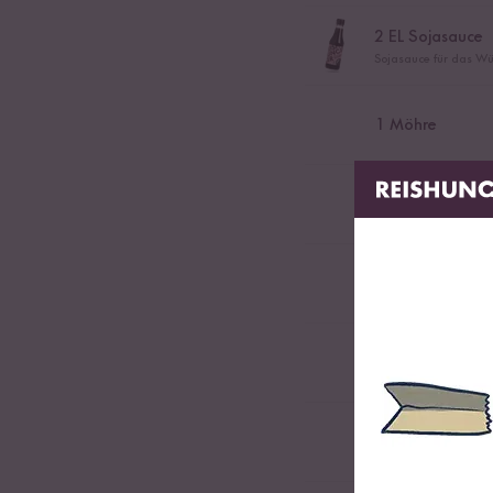
2
EL Sojasauce
Sojasauce für das Wü
1
Möhre
1
Minigurke
1
Handvoll Kori
1
Handvoll Min
2
EL Röstzwiebe