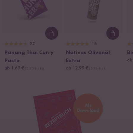
Loading...
Loading
30
16
Panang Thai Curry
Natives Olivenöl
Bi
Paste
Extra
ab
ab 1,69 €
ab 12,99 €
33,80 € / kg
25,98 € / L