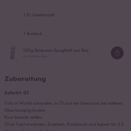
1
EL Limettensaft
1
Brokkoli
300
g Reispasta Spaghetti aus Reis
Loadi
aus Vollkorn Reis
Zubereitung
Schritt 01
Tofu in Würfel schneiden, in Öl und mit Gewürzen bei mittlerer
Hitze knusprig braten.
Kurz beiseite stellen.
Öl im Topf erwärmen. Zwiebeln, Knoblauch und Ingwer für 2-3