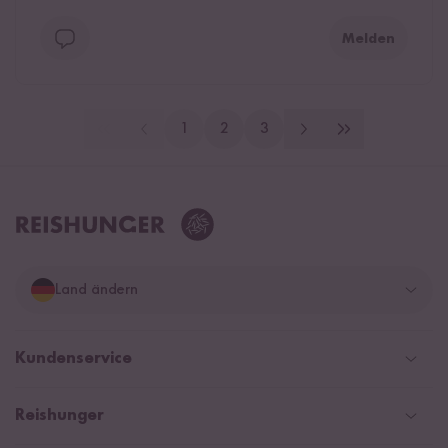
Melden
1
2
3
Land ändern
Deutschland
Kundenservice
Schweiz
Help Center & FAQ
Reishunger
Österreich
Versand