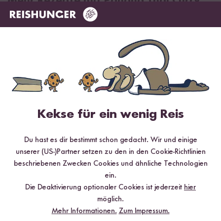
Mehr Rezepte mit Panang Thai Curry
Paste
Kekse für ein wenig Reis
Du hast es dir bestimmt schon gedacht. Wir und einige
unserer (US-)Partner setzen zu den in den Cookie-Richtlinien
beschriebenen Zwecken Cookies und ähnliche Technologien
Vegetarisch
Vegan
Glutenfrei
30 min
ein.
Die Deaktivierung optionaler Cookies ist jederzeit
hier
Thailändisches Panang Curry mit Basmati Reis
möglich.
Mehr Informationen.
Zum Impressum.