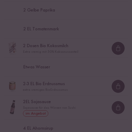
2
Gelbe Paprika
2
EL Tomatenmark
2
Dosen Bio Kokosmilch
Loadi
Extra cremig mit 50% Kokosnussanteil
Etwas Wasser
2
-
3
EL Bio Erdnussmus
Loadi
extra cremiges Bio-Erdnussmus
2
EL Sojasauce
Sojasauce für das Würzen von Sushi
Loadi
im Angebot
4
EL Ahornsirup