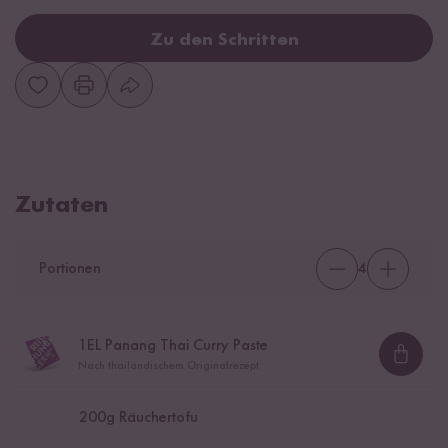
Zu den Schritten
Zutaten
Portionen
4
1
EL Panang Thai Curry Paste
Loadi
Nach thailändischem Originalrezept
200
g Räuchertofu