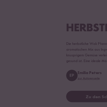
HERBST
Die herbstliche Wok Pfann
aromatischen Mix aus Ing
knusprigem Gemüse verleiht
gesund ist. Eine ideale Mö
Emilia Peters
EP
zur Autorenseite
Zu den Sc