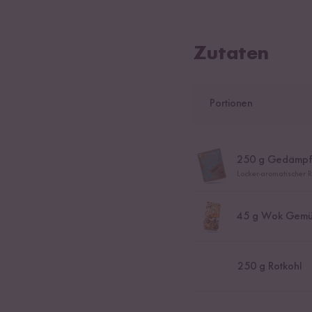
Zutaten
Portionen
250
g Gedämpfte
Locker-aromatischer Re
45
g Wok Gemü
250
g Rotkohl