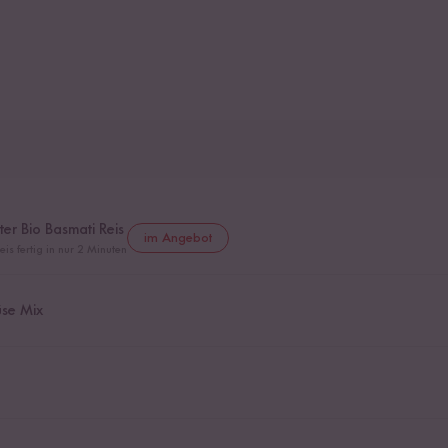
r Bio Basmati Reis
im Angebot
is fertig in nur 2 Minuten
se Mix