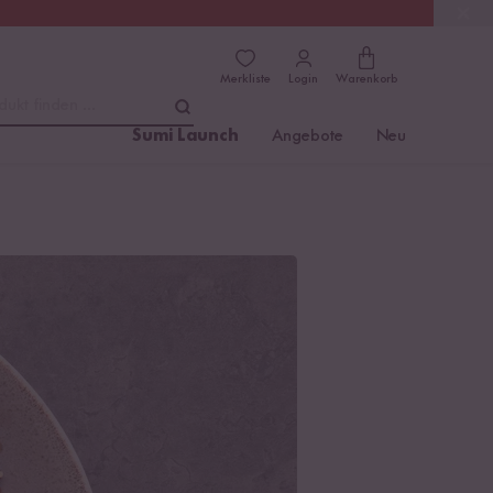
(4.81)
Trusted Shops
Merkliste
Login
Warenkorb
dukt finden ...
Sumi Launch
Angebote
Neu