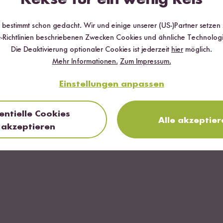
rzen von Sushi
r bestimmt schon gedacht. Wir und einige unserer (US-)Partner setzen
-Richtlinien beschriebenen Zwecken Cookies und ähnliche Technologi
Die Deaktivierung optionaler Cookies ist jederzeit
hier
möglich.
Mehr Informationen.
Zum Impressum.
us gerösteten Erdnüssen
Einstellungen anpassen
g
im Angebot
entielle Cookies
Alle akzeptier
akzeptieren
oriander