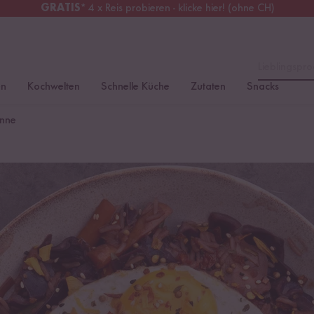
GRATIS
* 4 x Reis probieren - klicke hier! (ohne CH)
tschland
Kostenloser Versand
ab 49 €
Lieblingspro
en
Kochwelten
Schnelle Küche
Zutaten
Snacks
anne