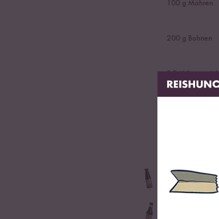
100
g Möhren
200
g Bohnen
2
Frühlingszwieb
100
g Tomaten
10
g Bio Sambal
10
ml Ketjap Ma
Original süße Sojasa
10
ml Sojasauce