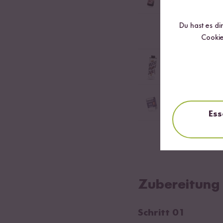
Sojasauce für das Wü
Du hast es di
2
Eier
Cookie
Erdnussöl
Naturbelassenes Öl a
Bio Wok Toppin
Ess
nach Belieben K
Zubereitung
Schritt 01