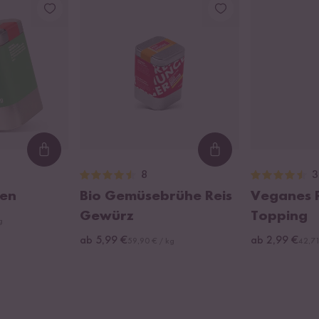
Loading...
Loading...
8
3
ken
Bio Gemüsebrühe Reis
Veganes 
Gewürz
Topping
g
ab 5,99 €
ab 2,99 €
59,90 € / kg
42,71