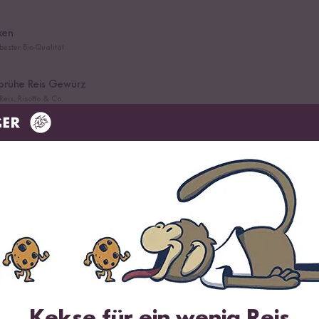
ken
bester Bio-Qualität
rühe Reis Gewürz
eis, Risotto & Co.
omaten
asta Topping
Kekse für ein wenig Reis