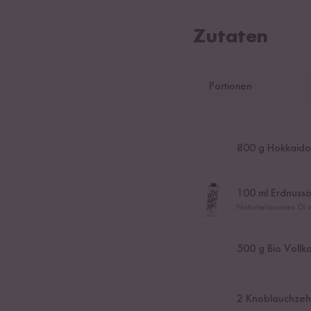
Zutaten
Portionen
800
g Hokkaido 
100
ml Erdnussö
Naturbelassenes Öl a
500
g Bio Vollk
2
Knoblauchzeh