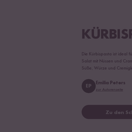
KÜRBIS
Die Kürbispasta ist ideal
Salat mit Nüssen und Cranb
Süße, Würze und Cremigke
Emilia Peters
EP
zur Autorenseite
Zu den Sc