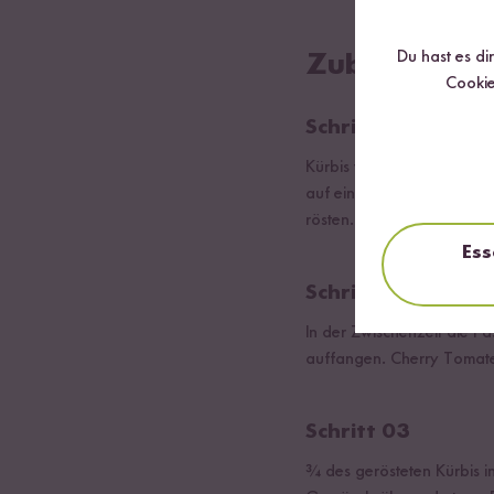
Du hast es di
Zubereitung
Cookie
Schritt 01
Kürbis waschen, halbieren 
auf einem Backblech ausbr
rösten.
Ess
Schritt 02
In der Zwischenzeit die P
auffangen. Cherry Tomate
Schritt 03
¾ des gerösteten Kürbis i