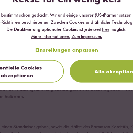
r bestimmt schon gedacht. Wir und einige unserer (US-)Partner setzen
-Richtlinien beschriebenen Zwecken Cookies und ähnliche Technologi
Die Deaktivierung optionaler Cookies ist jederzeit
hier
möglich.
Mehr Informationen.
Zum Impressum.
und Kerne auslöffeln. Erst in Spalten und dann in Würfel schneiden. 
Einstellungen anpassen
eiten und mit Salz, Pfeffer und etwas Erdnussöl würzen. Bei 180 Gr
entielle Cookies
Alle akzeptier
akzeptieren
asta nach Packungsanleitung bissfest garen und beim Abgießen 1 Ta
n halbieren.
n einen Standmixer geben, sowie die Hälfte des Parmesan Konfettis, K