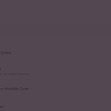
Kürbis
l
us gerösteten Erdnüssen
orn Mafalde Corte
en