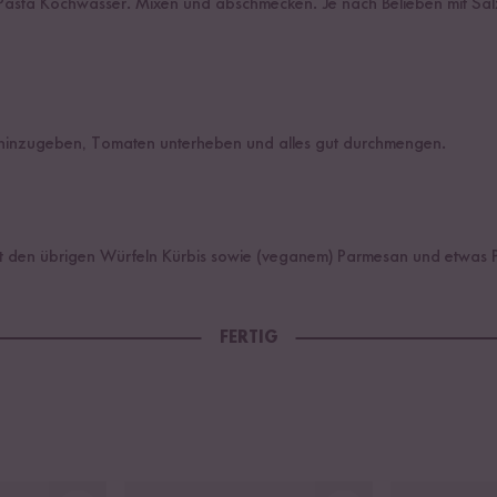
sta Kochwasser. Mixen und abschmecken. Je nach Belieben mit Salz
 hinzugeben, Tomaten unterheben und alles gut durchmengen.
mit den übrigen Würfeln Kürbis sowie (veganem) Parmesan und etwas Pe
FERTIG