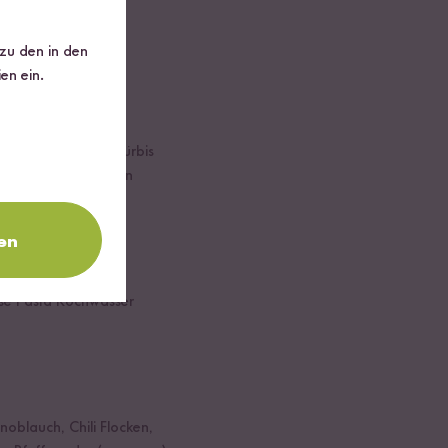
 zu den in den
en ein.
Den zerkleinerten Kürbis
ad ca. 20-25 Minuten
en
sse Pasta Kochwasser
noblauch, Chili Flocken,