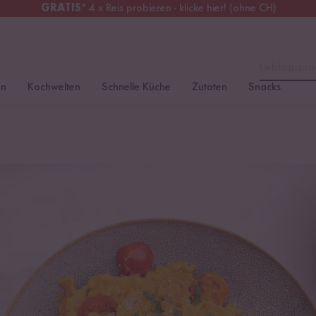
GRATIS
* 4 x Reis probieren - klicke hier! (ohne CH)
tschland
Kostenloser Versand
ab 49 €
Lieblingspro
en
Kochwelten
Schnelle Küche
Zutaten
Snacks