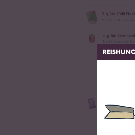
5
g Bio Chili Floc
Milde Chili Flocken in 
5
g Bio Gemüseb
Bio-Gemüsebrühe für R
100
g Cherry T
Salz & Pfeffer
70
g Veganes P
0,5
Petersilie