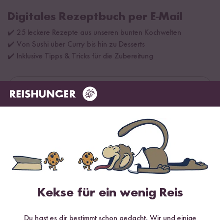
Digitales Rezeptbuch per E-Mail
✔️ 25 leckere Rezepte aus unseren bunten Kochwelten
✔️ Von Sushi über Curry bis hin zu Desserts
✔️ Inklusive Tipps & Tricks für die Zubereitung
Jetzt sichern
*Das Digitale Rezeptbuch wird dir nach vollständiger Anmeldung zum Newsletter
per E-Mail zugeschickt.
Mehr Rezepte mit Veganes Pasta
Kekse für ein wenig Reis
Topping
Du hast es dir bestimmt schon gedacht. Wir und einige