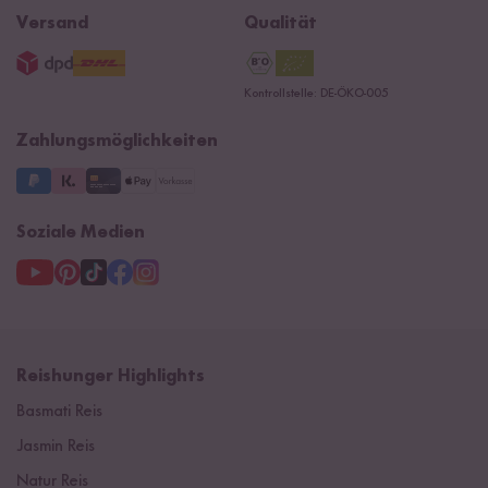
Widerrufsrecht
B2B
Navacopah
Versand
Qualität
AGB
Jobs
15 Jahre Reishunger
Datenschutzerklärung
Presse
Kontrollstelle: DE-ÖKO-005
Impressum
Supermarkt
NEU
Zahlungsmöglichkeiten
3 Jahre Garantie
Soziale Medien
Reishunger Highlights
Basmati Reis
Jasmin Reis
Natur Reis