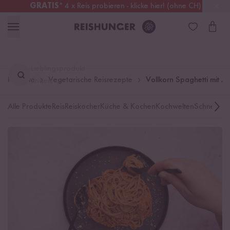
GRATIS
* 4 x Reis probieren - klicke hier! (ohne CH)
Deutschland
Kostenloser Versand
ab 49 €
Lieblingsprodukt
Rezepte
Vegetarische Reisrezepte
Vollkorn Spaghetti mit An
finden ...
Alle Produkte
Reis
Reiskocher
Küche & Kochen
Kochwelten
Schnelle K