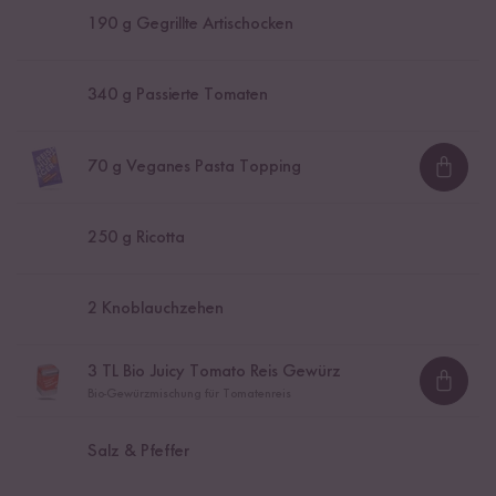
190
g Gegrillte Artischocken
340
g Passierte Tomaten
70
g Veganes Pasta Topping
Loadi
250
g Ricotta
2
Knoblauchzehen
3
TL Bio Juicy Tomato Reis Gewürz
Loadi
Bio-Gewürzmischung für Tomatenreis
Salz & Pfeffer