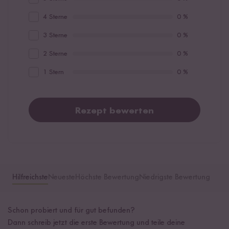
4 Sterne
0 %
3 Sterne
0 %
2 Sterne
0 %
1 Stern
0 %
Rezept bewerten
Hilfreichste
Neueste
Höchste Bewertung
Niedrigste Bewertung
Schon probiert und für gut befunden?
Dann schreib jetzt die erste Bewertung und teile deine