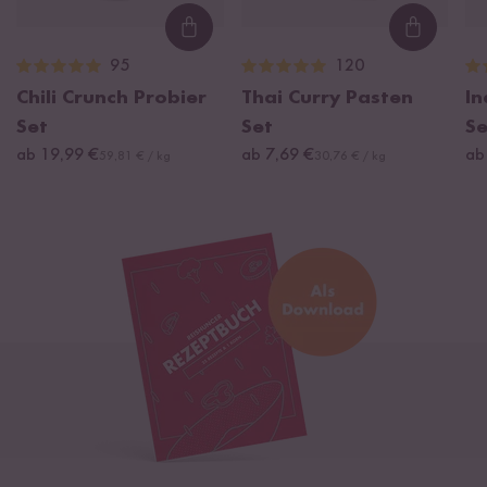
Loading...
Loading
95
120
Chili Crunch Probier
Thai Curry Pasten
In
Set
Set
Se
ab 19,99 €
ab 7,69 €
ab
59,81 € / kg
30,76 € / kg