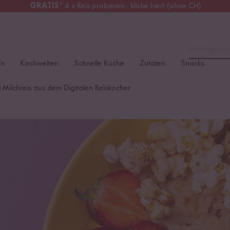
GRATIS
* 4 x Reis probieren - klicke hier! (ohne CH)
tschland
Kostenloser Versand
ab 49 €
Lieblingspro
en
Kochwelten
Schnelle Küche
Zutaten
Snacks
 Milchreis aus dem Digitalen Reiskocher