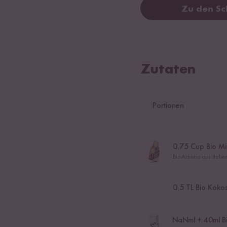
Zu den Sc
Zutaten
Portionen
0,75
Cup Bio Mil
Bio-Arborio aus Itali
0,5
TL Bio Kokos
NaN
ml +
40
ml B