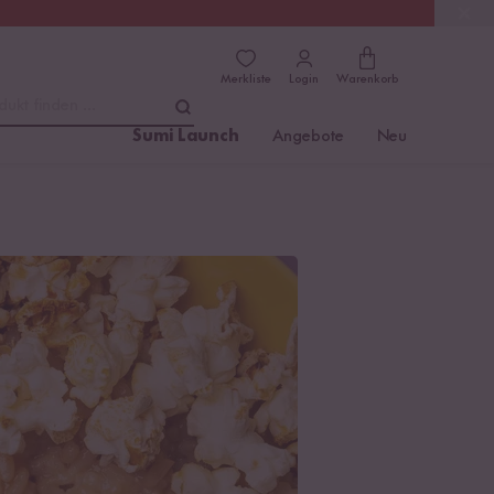
(4.81)
Trusted Shops
Merkliste
Login
Warenkorb
dukt finden ...
Sumi Launch
Angebote
Neu