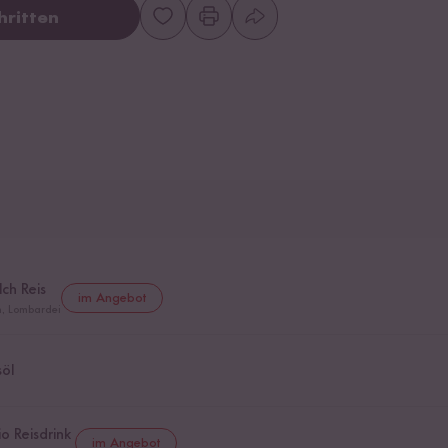
hritten
ch Reis
im Angebot
en, Lombardei
öl
io Reisdrink
im Angebot