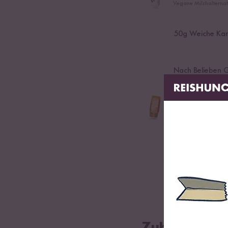
Vegane Milchalternati
50
g Weiche Ka
Nach Belieben 
Nach Belieben Bi
Alternatives Süßungsm
1
-
2
Handvoll Po
Nach Belieben F