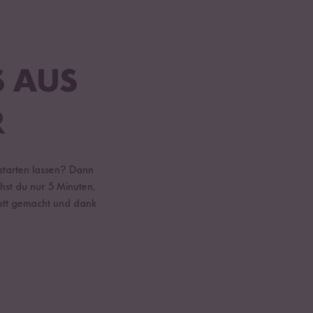
S AUS
R
 starten lassen? Dann
hst du nur 5 Minuten,
flott gemacht und dank