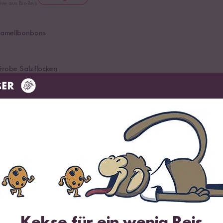
ve aus Bio-Reis
ramellbonbons
Grobe Salzflocken
o Reissirup
ittel zu Kristallzucker aus Reis
pcorn
rüchte
Kekse für ein wenig Reis