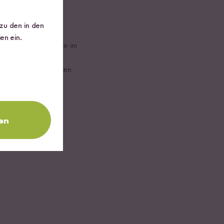
 zu den in den
en ein.
rch reduzierte Hitze im
ochen.
 kannst du die Mengen
en