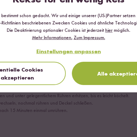
r bestimmt schon gedacht. Wir und einige unserer (US-)Partner setzen
-Richtlinien beschriebenen Zwecken Cookies und ähnliche Technologi
aufmerksam bleiben! Kochende Milch nie unbeaufsichtigt lassen. Du
Die Deaktivierung optionaler Cookies ist jederzeit
hier
möglich.
eis in heißer, nicht kochender Flüssigkeit garziehen, ohne überzuk
Mehr Informationen.
Zum Impressum.
ngegebene Zutatenmenge verwenden. Im großen Digitalen Reiskocher
i Digitalen Reiskocher nicht.
Einstellungen anpassen
entielle Cookies
Alle akzeptier
akzeptieren
 geben, im Standard-Modus schmelzen.
urz anrösten.
n und unter gelegentlichem Rühren erhitzen, bis es leicht köchelt.
chseln, nochmal rühren und Deckel schließen.
nach 15 Minuten einmal umrühren.