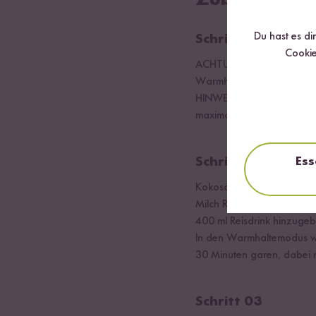
Zubereitung
Du hast es di
Schritt 01
Cookie
ACHTUNG: Beim Aufkochen 
Warmhaltemodus kann der R
HINWEIS: Bitte nur die a
maximal verdoppeln, im Min
Ess
Schritt 02
Kokosöl in den Innentopf
Milch Reis einrühren und k
400 ml Reisdrink hinzugebe
In den Warmhaltemodus we
30 Minuten garen, dabei 
Schritt 03