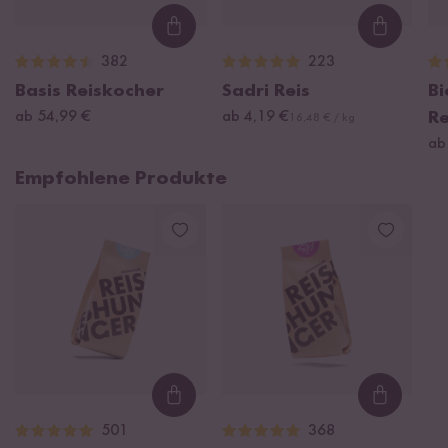
Loading...
Loading
382
223
Basis Reiskocher
Sadri Reis
B
ab 54,99 €
ab 4,19 €
R
16,48 € / kg
ab
Empfohlene Produkte
Loading...
Loading
501
368