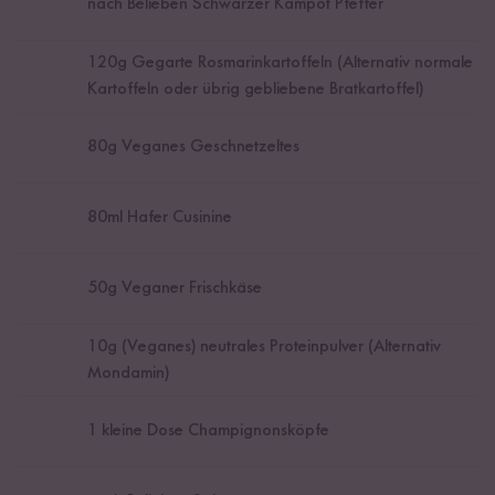
nach Belieben Schwarzer Kampot Pfeffer
120
g Gegarte Rosmarinkartoffeln (Alternativ normale
Kartoffeln oder übrig gebliebene Bratkartoffel)
80
g Veganes Geschnetzeltes
80
ml Hafer Cusinine
50
g Veganer Frischkäse
10
g (Veganes) neutrales Proteinpulver (Alternativ
Mondamin)
1
kleine Dose Champignonsköpfe