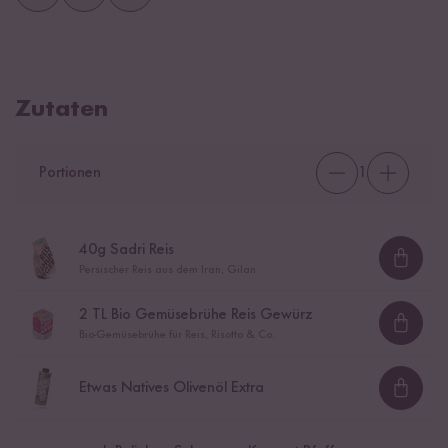
Zutaten
Portionen
1
40
g Sadri Reis
Loadi
Persischer Reis aus dem Iran, Gilan
2
TL Bio Gemüsebrühe Reis Gewürz
Loadi
Bio-Gemüsebrühe für Reis, Risotto & Co.
Etwas Natives Olivenöl Extra
Loadi