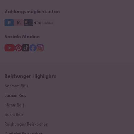
Impressum
Supermarkt
NEU
Zahlungsmöglichkeiten
3 Jahre Garantie
Soziale Medien
Reishunger Highlights
Basmati Reis
Jasmin Reis
Natur Reis
Sushi Reis
Reishunger Reiskocher