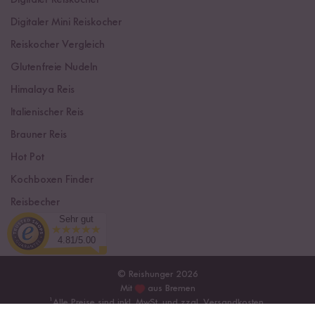
Digitaler Reiskocher
Digitaler Mini Reiskocher
Reiskocher Vergleich
Glutenfreie Nudeln
Himalaya Reis
Italienischer Reis
Brauner Reis
Hot Pot
Kochboxen Finder
Reisbecher
Sehr gut
Sushi Einsteiger Box
4.81/5.00
© Reishunger 2026
Mit
aus Bremen
¹
Alle Preise sind inkl. MwSt. und zzgl.
Versandkosten
.