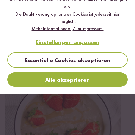
beschriebenen Zwecken Cookies und ähnliche Technologien
✔️ Inklusive Tipps & Tricks für die Zubereitung
ein.
Die Deaktivierung optionaler Cookies ist jederzeit
hier
möglich.
Mehr Informationen.
Zum Impressum.
Jetzt sichern
Einstellungen anpassen
*Das Digitale Rezeptbuch wird dir nach vollständiger Anmeldung zum Newsletter
Essentielle Cookies akzeptieren
per E-Mail zugeschickt.
Mehr Rezepte mit Sadri Reis
Alle akzeptieren