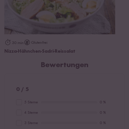
Glutenfrei
30 min
Nizza-Hähnchen-Sadri-Reissalat
Bewertungen
0 / 5
5 Sterne
0 %
4 Sterne
0 %
3 Sterne
0 %