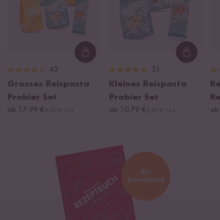
Loading...
Loading
42
51
Grosses Reispasta
Kleines Reispasta
Re
Probier Set
Probier Set
Re
ab 17,99 €
ab 10,79 €
ab
9,00 € / kg
8,99 € / kg