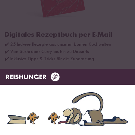
Digitales Rezeptbuch per E-Mail
✔️ 25 leckere Rezepte aus unseren bunten Kochwelten
✔️ Von Sushi über Curry bis hin zu Desserts
✔️ Inklusive Tipps & Tricks für die Zubereitung
Jetzt sichern
*Das Digitale Rezeptbuch wird dir nach vollständiger Anmeldung zum Newsletter
per E-Mail zugeschickt.
Mehr Rezepte mit Reispasta Rigatoni