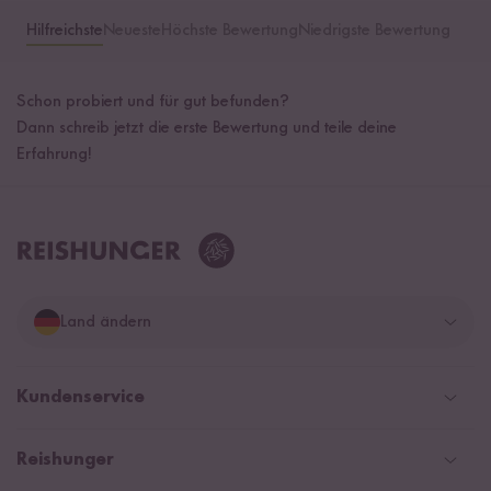
Hilfreichste
Neueste
Höchste Bewertung
Niedrigste Bewertung
Schon probiert und für gut befunden?
Dann schreib jetzt die erste Bewertung und teile deine
Erfahrung!
Land ändern
Deutschland
Kundenservice
Schweiz
Help Center & FAQ
Reishunger
Österreich
Versand