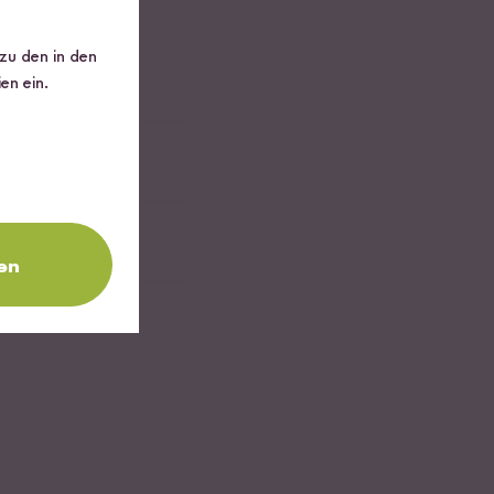
 zu den in den
en ein.
en