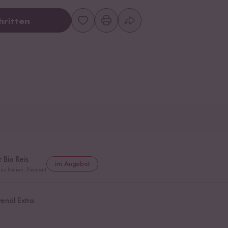
hritten
 Bio Reis
im Angebot
us Italien, Piemont
venöl Extra