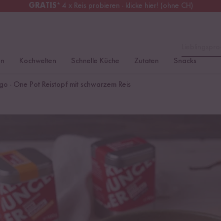
GRATIS
* 4 x Reis probieren - klicke hier! (ohne CH)
tschland
Kostenloser Versand
ab 49 €
Lieblingspro
en
Kochwelten
Schnelle Küche
Zutaten
Snacks
o - One Pot Reistopf mit schwarzem Reis