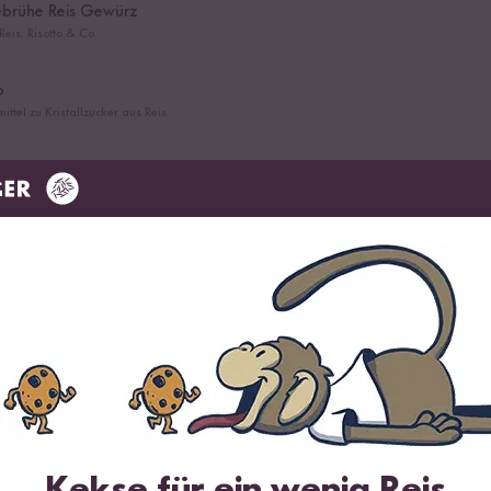
brühe Reis Gewürz
eis, Risotto & Co.
p
ittel zu Kristallzucker aus Reis
 Spice Reis Gewürz
ür würzig scharfen Reis
el
Kekse für ein wenig Reis