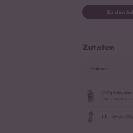
Zu den Sc
Zutaten
Portionen
250
g Schwarzer
Vollkorn Bio-Nerone a
1
EL Natives Oli