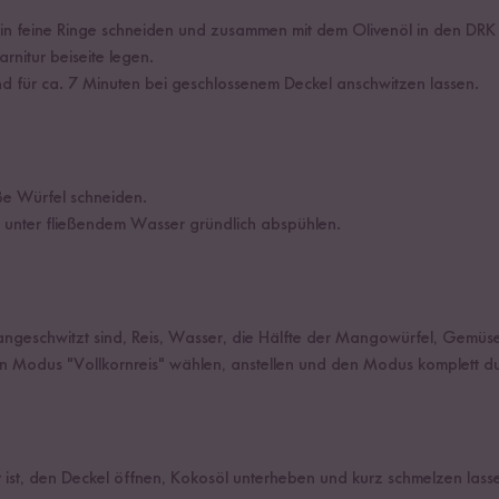
i in feine Ringe schneiden und zusammen mit dem Olivenöl in den DR
rnitur beiseite legen.
nd für ca. 7 Minuten bei geschlossenem Deckel anschwitzen lassen.
e Würfel schneiden.
d unter fließendem Wasser gründlich abspühlen.
ngeschwitzt sind, Reis, Wasser, die Hälfte der Mangowürfel, Gemüse
n Modus "Vollkornreis" wählen, anstellen und den Modus komplett du
t, den Deckel öffnen, Kokosöl unterheben und kurz schmelzen lasse