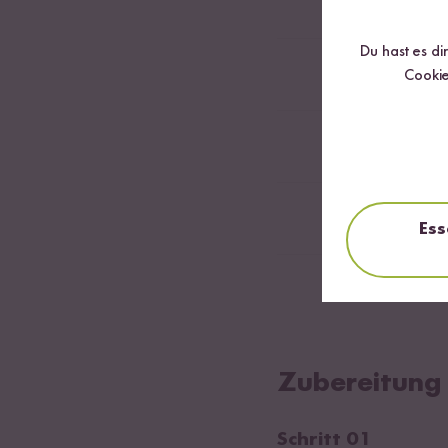
1
rote Chili
Du hast es di
1
Mango
Cookie
0,5
TL Salz
1
EL Kokosöl
Ess
1
Limette
Zubereitung
Schritt 01