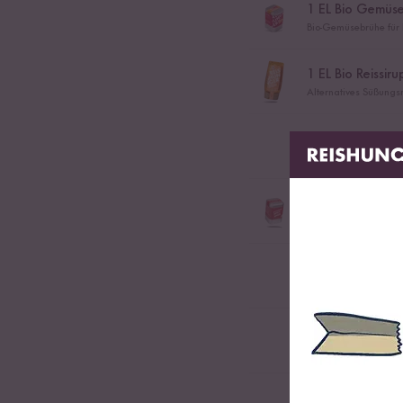
1
EL Bio Gemüse
Bio-Gemüsebrühe für R
1
EL Bio Reissiru
Alternatives Süßungsm
1
EL Bio Kokosöl
etwas Bio Spicy
Bio-Gewürzmischung f
2
Frühlingszwieb
650
ml Wasser