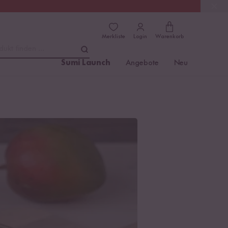
(4.81)
Trusted Shops
Merkliste
Login
Warenkorb
dukt finden ...
Sumi Launch
Angebote
Neu