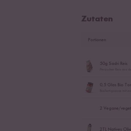
Zutaten
Portionen
50
g Sadri Reis
Persischer Reis aus d
0,5
Glas Bio To
Bio-Fertigsauce mit e
2
Vegane/vegeta
2
TL Natives Oliv