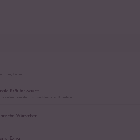
em Iran, Gilan
mate Kräuter Sauce
xtra vielen Tomaten und mediterranen Kräutern
rische Würstchen
enöl Extra