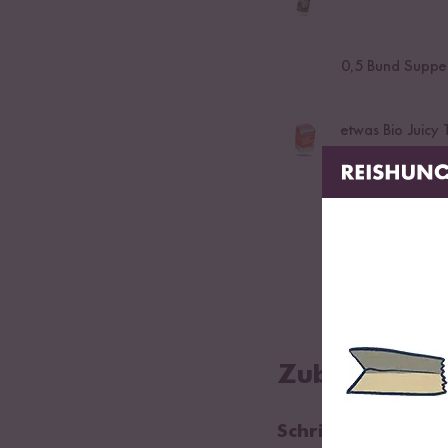
0,5
Bund Suppe
etwas Bio Juicy
Bio-Gewürzmischung 
1
Brühwürfel
4
EL Tomatenma
Zubereitung
Schritt 01