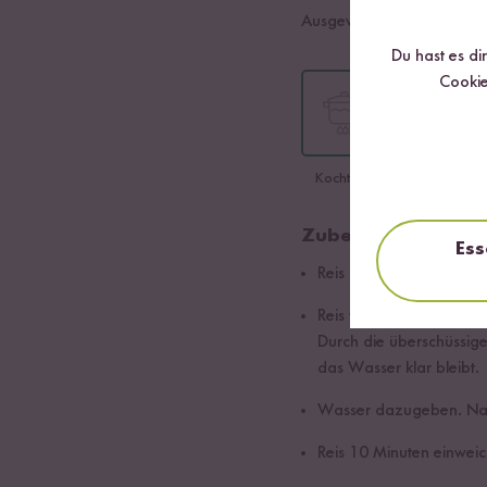
Ausgewählte Sorte:
Sadri 
Du hast es di
Cookie
Kochtopf
Reiskocher
Zubereitung im Ko
Ess
Reis in einen Kochtopf 
Reis waschen. Den Reis
Durch die überschüssig
das Wasser klar bleibt.
Wasser dazugeben. Nac
Reis 10 Minuten einweic