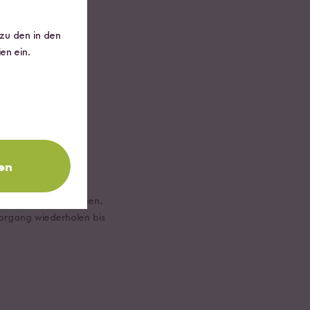
 zu den in den
en ein.
en
en Bewegungen waschen.
organg wiederholen bis