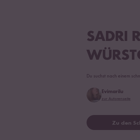
SADRI R
WÜRST
Du suchst nach einem schne
Evimarilu
zur Autorenseite
Zu den Sc