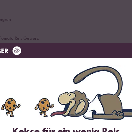
ngrün
 Tomato Reis Gewürz
für Tomatenreis
rk
Kekse für ein wenig Reis