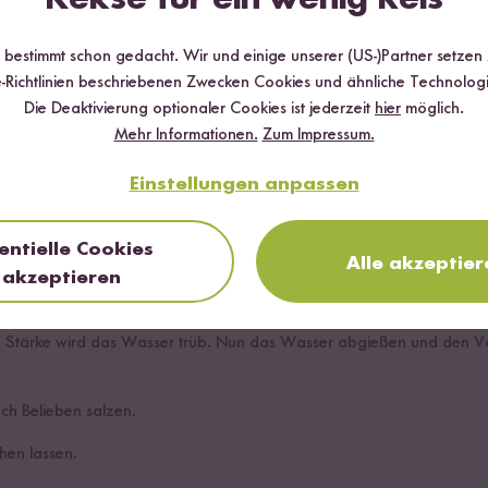
Reis
r bestimmt schon gedacht. Wir und einige unserer (US-)Partner setzen
-Richtlinien beschriebenen Zwecken Cookies und ähnliche Technologi
Die Deaktivierung optionaler Cookies ist jederzeit
hier
möglich.
Mehr Informationen.
Zum Impressum.
Mikrowelle
Einstellungen anpassen
chtopf:
entielle Cookies
Alle akzeptier
geben.
akzeptieren
 mit kaltem Wasser bedecken. Mit den Händen den Reis in kreisend
e Stärke wird das Wasser trüb. Nun das Wasser abgießen und den V
h Belieben salzen.
hen lassen.