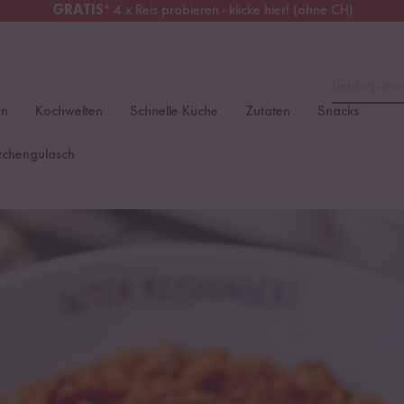
GRATIS
* 4 x Reis probieren - klicke hier! (ohne CH)
tschland
Kostenloser Versand
ab 49 €
Lieblingspro
en
Kochwelten
Schnelle Küche
Zutaten
Snacks
stchengulasch