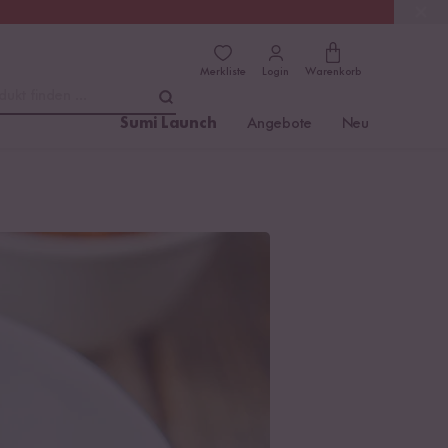
(4.81)
Trusted Shops
Merkliste
Login
Warenkorb
dukt finden ...
Sumi Launch
Angebote
Neu