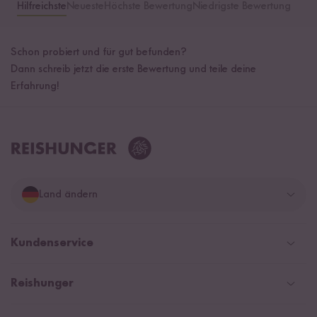
Hilfreichste
Neueste
Höchste Bewertung
Niedrigste Bewertung
Schon probiert und für gut befunden?
Dann schreib jetzt die erste Bewertung und teile deine
Erfahrung!
Land ändern
Deutschland
Kundenservice
Schweiz
Help Center & FAQ
Reishunger
Österreich
Versand