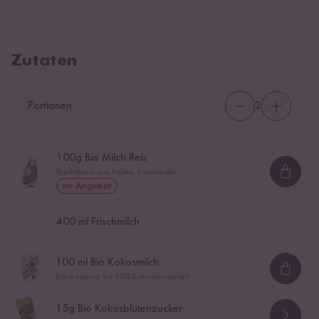
Zutaten
Portionen
2
100
g Bio Milch Reis
Bio-Arborio aus Italien, Lombardei
Loadi
im Angebot
400
ml Frischmilch
100
ml Bio Kokosmilch
Loadi
Extra cremig mit 50% Kokosnussanteil
15
g Bio Kokosblütenzucker