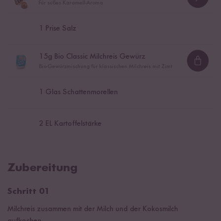
Für süßes Karamell-Aroma
1
Prise Salz
15
g Bio Classic Milchreis Gewürz
Loadi
Bio-Gewürzmischung für klassischen Milchreis mit Zimt
1
Glas Schattenmorellen
2
EL Kartoffelstärke
Zubereitung
Schritt 01
Milchreis zusammen mit der Milch und der Kokosmilch
aufkochen.