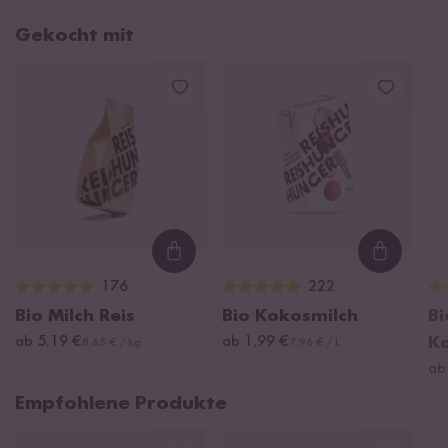
Gekocht mit
Loading...
Loading
176
222
Bio Milch Reis
Bio Kokosmilch
Bi
ab 5,19 €
ab 1,99 €
K
8,65 € / kg
7,96 € / L
ab
Empfohlene Produkte